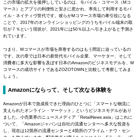
この市場の拡大を後押ししているのは、モバイル・コマース（Mコ
マース）とアプリの利便性と安さに惹かれ、率先して利用するモバ
イル・ネイティヴ世代です。彼らがMコマース市場の牽引役になる
ことで、2017年のオンラインショッピングのうちモバイル端末の取
引が７％という現状が、2021年には50％以上へ引き上がると予測さ
れています。
つまり、Mコマースが市場を席巻するのはもう間近に迫っているの
です。次の章では日本の新世代モバイル企業、マーケター、そして
消費者に多大な影響を及ぼす日本のAmazonのビジネスモデルを、M
コマースの成功サイトであるZOZOTOWNと比較して考察してみま
しょう。
Amazonにならって、そして次なる体験を
Amazonが日本で急成長できた理由のひとつに「スマートな物流に
支えられたオンライン・マーケット」というビジネスモデルがあり
ました。小売業界のニュースメディア「RetailNews.asia」はこれに
ついて、「Amazonジャパンは自社の流通センターへ多大な投資を
し、現在は12箇所の流通センターと4箇所のプライム・ナウ・セン