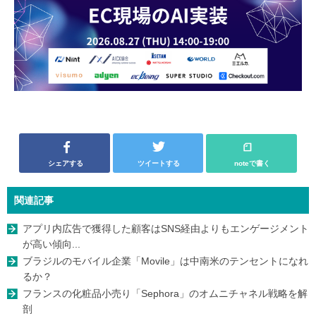
シェアする
ツイートする
noteで書く
関連記事
アプリ内広告で獲得した顧客はSNS経由よりもエンゲージメント
が高い傾向...
ブラジルのモバイル企業「Movile」は中南米のテンセントになれ
るか？
フランスの化粧品小売り「Sephora」のオムニチャネル戦略を解
剖