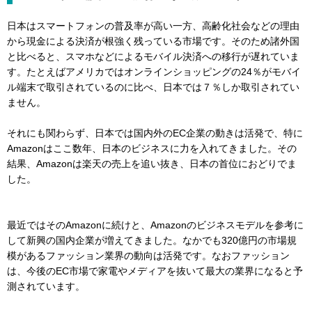
日本はスマートフォンの普及率が高い一方、高齢化社会などの理由
から現金による決済が根強く残っている市場です。そのため諸外国
と比べると、スマホなどによるモバイル決済への移行が遅れていま
す。たとえばアメリカではオンラインショッピングの24％がモバイ
ル端末で取引されているのに比べ、日本では７％しか取引されてい
ません。
それにも関わらず、日本では国内外のEC企業の動きは活発で、特に
Amazonはここ数年、日本のビジネスに力を入れてきました。その
結果、Amazonは楽天の売上を追い抜き、日本の首位におどりでま
した。
最近ではそのAmazonに続けと、Amazonのビジネスモデルを参考に
して新興の国内企業が増えてきました。なかでも320億円の市場規
模があるファッション業界の動向は活発です。なおファッション
は、今後のEC市場で家電やメディアを抜いて最大の業界になると予
測されています。