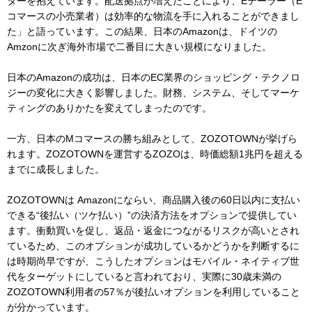
ターを抱えています。配送拠点が増えたことにより、Eテーラー（E
コマースの小売業者）は効率的な物流を手に入れることができまし
た」と語っています。この結果、日本のAmazonは、ドイツの
Amzonに次ぎ海外市場で二番目に大きい規模になりました。
日本のAmazonの成功は、日本のEC業界のショッピング・テクノロ
ジーの変化に大きく影響しました。財務、システム、そしてマーケ
ティングのありかたを変えてしまったのです。
一方、日本のMコマースの勝ち組みとして、ZOZOTOWNが挙げら
れます。ZOZOTOWNを運営するZOZOは、時価総額1兆円を超える
までに成長しました。
ZOZOTOWNは Amazonにならい、商品購入後の60日以内に支払い
できる“後払い（ツケ払い）”の決済方法をオプションで提供してい
ます。衝動買いを促し、返品・返金につながるリスクが高いとされ
ているため、このオプションが成功しているかどうかを判断するに
は時期尚早ですが、こうしたオプションはモバイル・ネイティブ世
代をターゲットにしていると言われており、実際に30歳未満の
ZOZOTOWN利用者の57％が後払いオプションを利用していること
が分かっています。