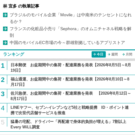
林 宜多 の執筆記事
ブラジルのモバイル企業「Movile」は中南米のテンセントになれ
るか？
フランスの化粧品小売り「Sephora」のオムニチャネル戦略を解
剖
中国のモバイルEC市場の今～群雄割拠しているアプリストア
ランキング
今日
週間
月間
1
日本郵便 お盆期間中の集荷・配達業務を発表【2026年8月5日～8月
19日】
2
福山通運、お盆期間中の集荷・配達業務を発表【2026年8月10日～8
月17日】
3
佐川急便、お盆期間中の集荷・配達業務を発表 【2026年8月12日～
8月17日】
4
LINEヤフー、セブン-イレブンなど5社と戦略提携 ID・ポイント連
携で次世代店舗サービスを推進
5
猛暑の宅配、ドライバー「再配達で身体的負担が増える」7割以上
Every WiLL調査