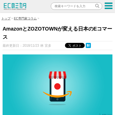
トップ
EC専門家コラム
AmazonとZOZOTOWNが変える日本のEコマー
ス
最終更新日：
2018/11/23
林 宜多