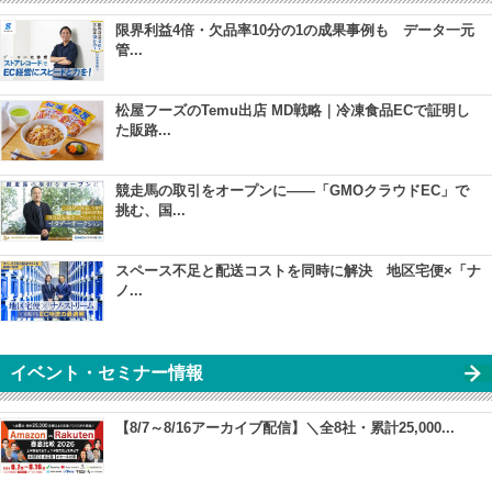
限界利益4倍・欠品率10分の1の成果事例も データ一元
管...
松屋フーズのTemu出店 MD戦略｜冷凍食品ECで証明し
た販路...
競走馬の取引をオープンに――「GMOクラウドEC」で
挑む、国...
スペース不足と配送コストを同時に解決 地区宅便×「ナ
ノ...
イベント・セミナー情報
【8/7～8/16アーカイブ配信】＼全8社・累計25,000...