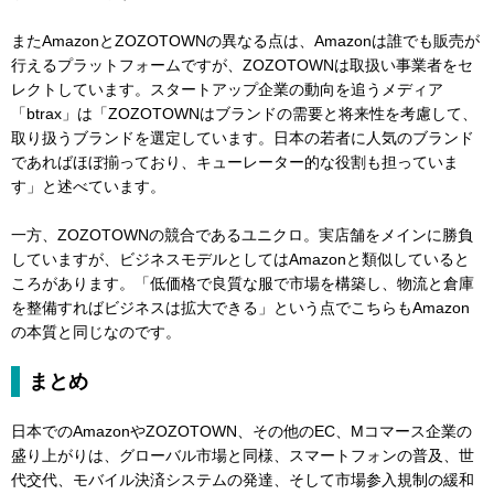
またAmazonとZOZOTOWNの異なる点は、Amazonは誰でも販売が
行えるプラットフォームですが、ZOZOTOWNは取扱い事業者をセ
レクトしています。スタートアップ企業の動向を追うメディア
「btrax」は「ZOZOTOWNはブランドの需要と将来性を考慮して、
取り扱うブランドを選定しています。日本の若者に人気のブランド
であればほぼ揃っており、キューレーター的な役割も担っていま
す」と述べています。
一方、ZOZOTOWNの競合であるユニクロ。実店舗をメインに勝負
していますが、ビジネスモデルとしてはAmazonと類似していると
ころがあります。「低価格で良質な服で市場を構築し、物流と倉庫
を整備すればビジネスは拡大できる」という点でこちらもAmazon
の本質と同じなのです。
まとめ
日本でのAmazonやZOZOTOWN、その他のEC、Mコマース企業の
盛り上がりは、グローバル市場と同様、スマートフォンの普及、世
代交代、モバイル決済システムの発達、そして市場参入規制の緩和