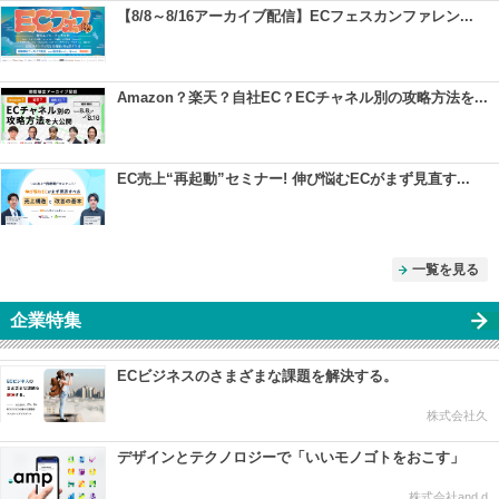
【8/8～8/16アーカイブ配信】ECフェスカンファレン...
Amazon？楽天？自社EC？ECチャネル別の攻略方法を...
EC売上“再起動”セミナー! 伸び悩むECがまず見直す...
一覧を見る
企業特集
ECビジネスのさまざまな課題を解決する。
株式会社久
デザインとテクノロジーで「いいモノゴトをおこす」
株式会社and.d