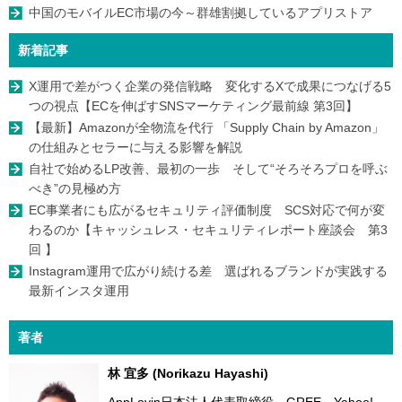
中国のモバイルEC市場の今～群雄割拠しているアプリストア
新着記事
X運用で差がつく企業の発信戦略 変化するXで成果につなげる5
つの視点【ECを伸ばすSNSマーケティング最前線 第3回】
【最新】Amazonが全物流を代行 「Supply Chain by Amazon」
の仕組みとセラーに与える影響を解説
自社で始めるLP改善、最初の一歩 そして“そろそろプロを呼ぶ
べき”の見極め方
EC事業者にも広がるセキュリティ評価制度 SCS対応で何が変
わるのか【キャッシュレス・セキュリティレポート座談会 第3
回 】
Instagram運用で広がり続ける差 選ばれるブランドが実践する
最新インスタ運用
著者
林 宜多 (Norikazu Hayashi)
AppLovin日本法人代表取締役。GREE、Yahoo!