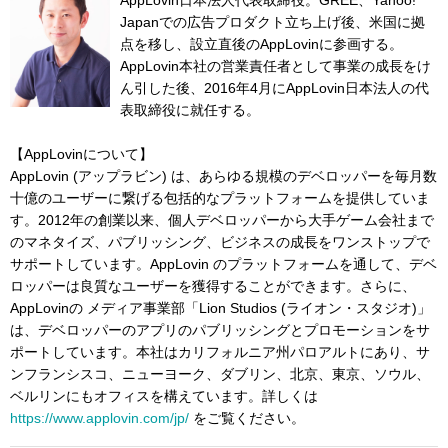
Japanでの広告プロダクト立ち上げ後、米国に拠
点を移し、設立直後のAppLovinに参画する。
AppLovin本社の営業責任者として事業の成長をけ
ん引した後、2016年4月にAppLovin日本法人の代
表取締役に就任する。
【AppLovinについて】
AppLovin (アップラビン) は、あらゆる規模のデベロッパーを毎月数
十億のユーザーに繋げる包括的なプラットフォームを提供していま
す。2012年の創業以来、個人デベロッパーから大手ゲーム会社まで
のマネタイズ、パブリッシング、ビジネスの成長をワンストップで
サポートしています。AppLovin のプラットフォームを通して、デベ
ロッパーは良質なユーザーを獲得することができます。さらに、
AppLovinの メディア事業部「Lion Studios (ライオン・スタジオ)」
は、デベロッパーのアプリのパブリッシングとプロモーションをサ
ポートしています。本社はカリフォルニア州パロアルトにあり、サ
ンフランシスコ、ニューヨーク、ダブリン、北京、東京、ソウル、
ベルリンにもオフィスを構えています。詳しくは
https://www.applovin.com/jp/
をご覧ください。