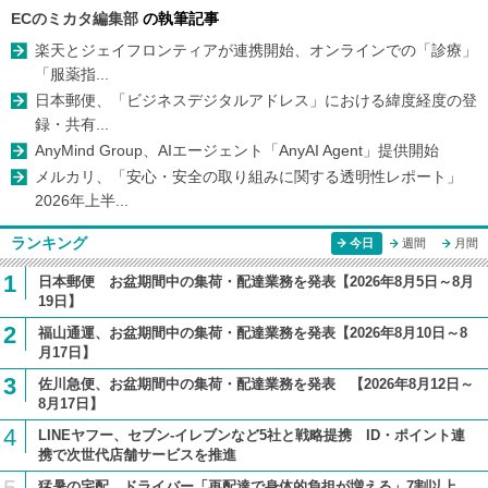
ECのミカタ編集部
の執筆記事
楽天とジェイフロンティアが連携開始、オンラインでの「診療」
「服薬指...
日本郵便、「ビジネスデジタルアドレス」における緯度経度の登
録・共有...
AnyMind Group、AIエージェント「AnyAI Agent」提供開始
メルカリ、「安心・安全の取り組みに関する透明性レポート」
2026年上半...
ランキング
今日
週間
月間
1
日本郵便 お盆期間中の集荷・配達業務を発表【2026年8月5日～8月
19日】
2
福山通運、お盆期間中の集荷・配達業務を発表【2026年8月10日～8
月17日】
3
佐川急便、お盆期間中の集荷・配達業務を発表 【2026年8月12日～
8月17日】
4
LINEヤフー、セブン-イレブンなど5社と戦略提携 ID・ポイント連
携で次世代店舗サービスを推進
猛暑の宅配、ドライバー「再配達で身体的負担が増える」7割以上