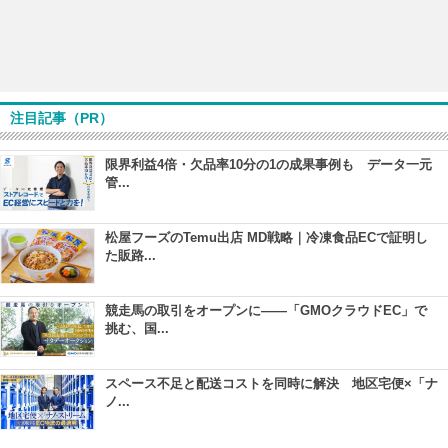
注目記事（PR）
限界利益4倍・欠品率10分の1の成果事例も データ一元
管...
松屋フーズのTemu出店 MD戦略｜冷凍食品ECで証明し
た販路...
競走馬の取引をオープンに――「GMOクラウドEC」で
挑む、国...
スペース不足と配送コストを同時に解決 地区宅便×「ナ
ノ...