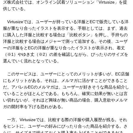
ズ株式会社では、オンライン試着ソリューション「Virtusize」を提
供している。
Virtusizeでは、ユーザーが持っている洋服とECで販売している洋
服が重なり合ったイラストを表示する。手順としては、まず、過去
に購入した洋服と比較する場合は「比較ボタン」を押し、手持ちの
洋服と比較する場合はメジャーで測って追加する。その後、ユーザ
ーの洋服をとECの洋服が重なり合ったイラストが表示され、着丈
（※1）やゆき丈（※2）の差を確認しながら、ぴったりのサイズを
選んでいく流れとなっている。
このサービスは、ユーザーにとってのメリットが多いが、EC店舗
にもメリットがある。それは、メルマガに活かすことができること
だ。アパレルECのメルマガは、ユーザーが好きそうな商品を紹介し
ていることがほとんどである。もちろん、確実に効果が無いとは言
い切れないが、それほど興味が無い商品の場合、購入意欲やメルマ
ガの開封率を下げる恐れがある。
一方、Virtusizeでは、比較する際の洋服や購入履歴が残る。それ
をヒントに、ユーザーの好みにぴったり合った商品を紹介する。さ
らに、サイズまで揃えておくと購入率を上げることができるだろ