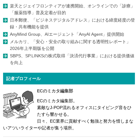
楽天とジェイフロンティアが連携開始、オンラインでの「診療」
「服薬指導」普及定着が目的
日本郵便、「ビジネスデジタルアドレス」における緯度経度の登
録・共有機能を提供
AnyMind Group、AIエージェント「AnyAI Agent」提供開始
メルカリ、「安心・安全の取り組みに関する透明性レポート」
2026年上半期版を公開
SBPS、SP.LINKSの株式取得「決済代行事業」における提供価値
を向上
記者プロフィール
ECのミカタ編集部
ECのミカタ編集部。
素敵なJ-POP流れるオフィスにタイピング音をひ
たすら響かせる。
日々、EC業界に貢献すべく勉強と努力を惜しまな
いアツいライターや記者が集う場所。