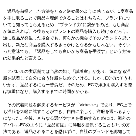
返品を前提とした方法をとると逆効果のように感じるが、1度商品
を手に取ることで商品を理解できることはもちろん、ブランドにつ
いても知ってもらえるため、“ブランド力”に繋がるのだ。もし商品
が気に入れば、今後もそのブランドの商品を購入し続けるだろう。
逆に返品が発生した場合でも、何らかの機会でそのブランドを思い
出し、新たな商品を購入するきっかけとなるかもしれない。そうい
った意味でも、「返品をしても良いから商品を手渡す」という方法
は効果的だと言える。
アパレルの実店舗では当然の如く「試着室」があり、気になる洋
服を試着して自分に合う洋服を決めていける。しかしECではそうも
いかず、返品するにも一苦労だ。そのため、ECで洋服を購入する際
は慎重になり、購入するまでに時間がかかる。
その試着問題を解決するサービスが「Virtusize」であり、EC上で
も洋服を気軽に試すことができ、自由に楽しく、洋服を選べるよう
になった。今後、さらなる選びやすさを提供するためには、海外の
アパレルECのように「返品前提」に洋服を提供することも1つの方
法である。返品されることを恐れずに、自社のブランドを認知して