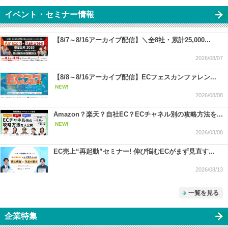
イベント・セミナー情報
【8/7～8/16アーカイブ配信】＼全8社・累計25,000...
2026/08/07
【8/8～8/16アーカイブ配信】ECフェスカンファレン...
NEW!
2026/08/08
Amazon？楽天？自社EC？ECチャネル別の攻略方法を...
NEW!
2026/08/08
EC売上“再起動”セミナー! 伸び悩むECがまず見直す...
2026/08/13
一覧を見る
企業特集