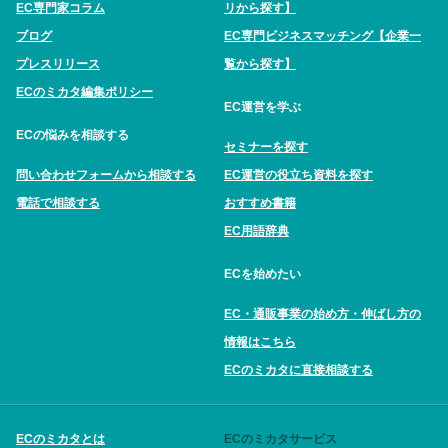
EC専門家コラム
リから探す】
ブログ
EC専門ビジネスマッチング【企業一
プレスリリース
覧から探す】
ECのミカタ編集ポリシー
EC運営を学ぶ
ECの悩みを相談する
セミナーを探す
問い合わせフォームから相談する
EC運営の役立ち資料を探す
電話で相談する
おすすめ書籍
EC用語辞典
ECを始めたい
EC・通販事業の始め方・伸ばし方の
情報はこちら
ECのミカタに直接相談する
ECのミカタとは
ECのミカタサービス