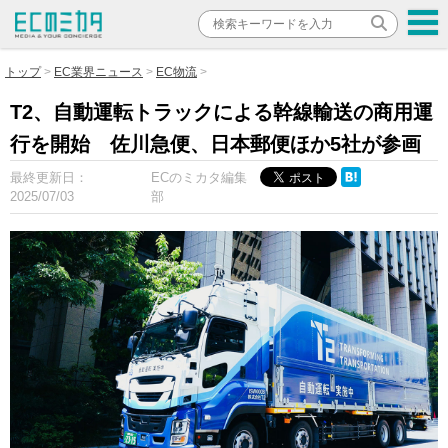
トップ
EC業界ニュース
EC物流
T2、自動運転トラックによる幹線輸送の商用運
行を開始 佐川急便、日本郵便ほか5社が参画
最終更新日：
ECのミカタ編集
2025/07/03
部