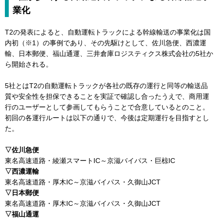
業化
T2の発表によると、自動運転トラックによる幹線輸送の事業化は国
内初（※1）の事例であり、その先駆けとして、佐川急便、西濃運
輸、日本郵便、福山通運、三井倉庫ロジスティクス株式会社の5社か
ら開始される。
5社とはT2の自動運転トラックが各社の既存の運行と同等の輸送品
質や安全性を担保できることを実証で確認し合ったうえで、商用運
行のユーザーとして参画してもらうことで合意しているとのこと。
初回の各運行ルートは以下の通りで、今後は定期運行を目指すとし
た。
▽佐川急便
東名高速道路・綾瀬スマートIC～京滋バイパス・巨椋IC
▽西濃運輸
東名高速道路・厚木IC～京滋バイパス・久御山JCT
▽日本郵便
東名高速道路・厚木IC～京滋バイパス・久御山JCT
▽福山通運