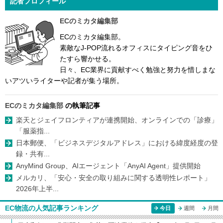
記者プロフィール
ECのミカタ編集部
ECのミカタ編集部。
素敵なJ-POP流れるオフィスにタイピング音をひ
たすら響かせる。
日々、EC業界に貢献すべく勉強と努力を惜しまな
いアツいライターや記者が集う場所。
ECのミカタ編集部
の執筆記事
楽天とジェイフロンティアが連携開始、オンラインでの「診療」
「服薬指...
日本郵便、「ビジネスデジタルアドレス」における緯度経度の登
録・共有...
AnyMind Group、AIエージェント「AnyAI Agent」提供開始
メルカリ、「安心・安全の取り組みに関する透明性レポート」
2026年上半...
EC物流の人気記事ランキング
今日
週間
月間