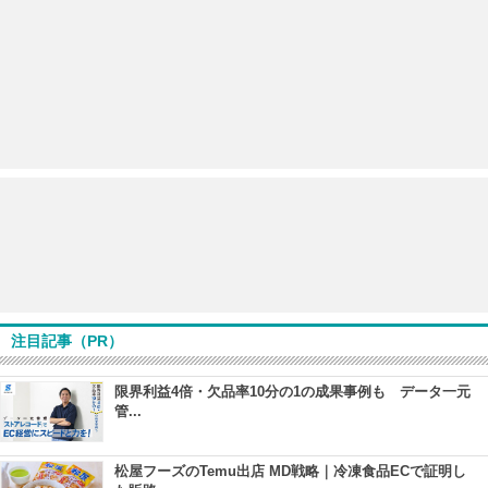
注目記事（PR）
限界利益4倍・欠品率10分の1の成果事例も データ一元
管...
松屋フーズのTemu出店 MD戦略｜冷凍食品ECで証明し