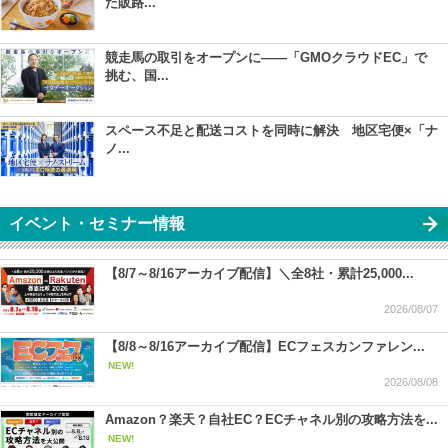
た販路...
競走馬の取引をオープンに――「GMOクラウドEC」で
挑む、国...
スペース不足と配送コストを同時に解決 地区宅便×「ナ
ノ...
イベント・セミナー情報
【8/7～8/16アーカイブ配信】＼全8社・累計25,000...
2026/08/07
【8/8～8/16アーカイブ配信】ECフェスカンファレン...
NEW!
2026/08/08
Amazon？楽天？自社EC？ECチャネル別の攻略方法を...
NEW!