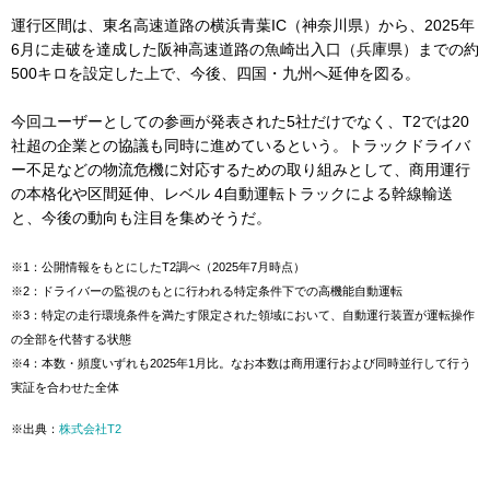
運行区間は、東名高速道路の横浜青葉IC（神奈川県）から、2025年
6月に走破を達成した阪神高速道路の魚崎出入口（兵庫県）までの約
500キロを設定した上で、今後、四国・九州へ延伸を図る。
今回ユーザーとしての参画が発表された5社だけでなく、T2では20
社超の企業との協議も同時に進めているという。トラックドライバ
ー不足などの物流危機に対応するための取り組みとして、商用運行
の本格化や区間延伸、レベル 4自動運転トラックによる幹線輸送
と、今後の動向も注目を集めそうだ。
※1：公開情報をもとにしたT2調べ（2025年7月時点）
※2：ドライバーの監視のもとに行われる特定条件下での高機能自動運転
※3：特定の走行環境条件を満たす限定された領域において、自動運行装置が運転操作
の全部を代替する状態
※4：本数・頻度いずれも2025年1月比。なお本数は商用運行および同時並行して行う
実証を合わせた全体
※出典：
株式会社T2