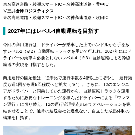
東名高速道路・綾瀬スマートIC～名神高速道路・豊中IC
▽三井倉庫ロジスティクス
東名高速道路・綾瀬スマートIC～名神高速道路・吹田IC
2027年にはレベル4自動運転を目指す
今回の商用運行は、ドライバーが乗車した上でハンドルから手を放
すレベル2（※2）自動運転トラックを用いて行われ、2027年にはド
ライバーの乗車を必要としないレベル4（※3）自動運転による幹線
輸送の実現を目指すとした。
商用運行の開始後は、従来比で運行本数を4倍以上に増やし、運行頻
度も週1回から週5回程度へと拡大（※4）。さらに、T2のエンジニ
アがドライバーと同乗していた運行から、自動運転トラックを運用
するために必要なトレーニングを積んだドライバーによる「ワンマ
ン運行」に切り替え、T2の運行管理拠点のみでオペレーションを完
結させることで、通常の運送会社と遜色ない、自立した成熟体制の
構築を目指す。