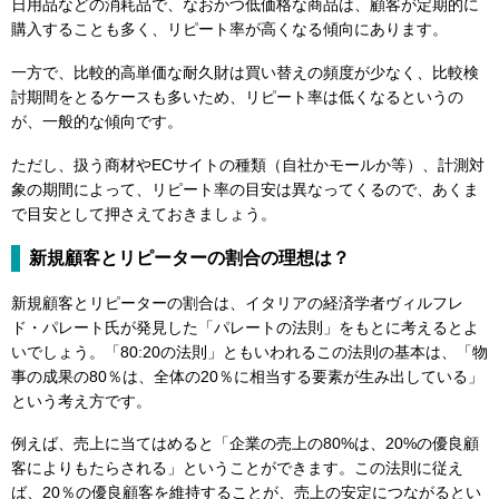
日用品などの消耗品で、なおかつ低価格な商品は、顧客が定期的に
購入することも多く、リピート率が高くなる傾向にあります。
一方で、比較的高単価な耐久財は買い替えの頻度が少なく、比較検
討期間をとるケースも多いため、リピート率は低くなるというの
が、一般的な傾向です。
ただし、扱う商材やECサイトの種類（自社かモールか等）、計測対
象の期間によって、リピート率の目安は異なってくるので、あくま
で目安として押さえておきましょう。
新規顧客とリピーターの割合の理想は？
新規顧客とリピーターの割合は、イタリアの経済学者ヴィルフレ
ド・パレート氏が発見した「パレートの法則」をもとに考えるとよ
いでしょう。「80:20の法則」ともいわれるこの法則の基本は、「物
事の成果の80％は、全体の20％に相当する要素が生み出している」
という考え方です。
例えば、売上に当てはめると「企業の売上の80%は、20%の優良顧
客によりもたらされる」ということができます。この法則に従え
ば、20％の優良顧客を維持することが、売上の安定につながるとい