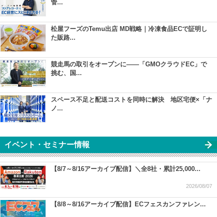
管...
松屋フーズのTemu出店 MD戦略｜冷凍食品ECで証明し
た販路...
競走馬の取引をオープンに――「GMOクラウドEC」で
挑む、国...
スペース不足と配送コストを同時に解決 地区宅便×「ナ
ノ...
イベント・セミナー情報
【8/7～8/16アーカイブ配信】＼全8社・累計25,000...
2026/08/07
【8/8～8/16アーカイブ配信】ECフェスカンファレン...