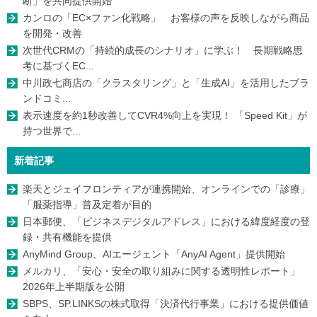
断」を共同提供開始
カンロの「EC×ファン化戦略」 お客様の声を反映しながら商品
を開発・改善
次世代CRMの「持続的成長のシナリオ」に学ぶ！ 長期戦略思
考に基づくEC...
中川政七商店の「クラスタリング」と「生成AI」を活用したブラ
ンドコミ...
表示速度を約1秒改善してCVR4%向上を実現！ 「Speed Kit」が
持つ世界で...
新着記事
楽天とジェイフロンティアが連携開始、オンラインでの「診療」
「服薬指導」普及定着が目的
日本郵便、「ビジネスデジタルアドレス」における緯度経度の登
録・共有機能を提供
AnyMind Group、AIエージェント「AnyAI Agent」提供開始
メルカリ、「安心・安全の取り組みに関する透明性レポート」
2026年上半期版を公開
SBPS、SP.LINKSの株式取得「決済代行事業」における提供価値