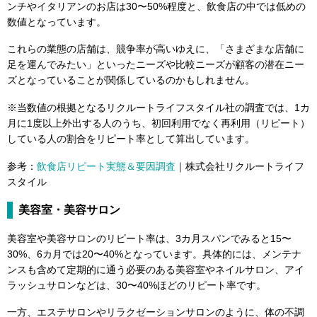
ンチやイタリアンのお店は30〜50%程度と、飲食店の中では低めの
数値となっています。
これらの業態の店舗は、競争率が高いゆえに、「さまざまな店舗に
足を運んでみたい」といったニーズや比較ニーズが顧客の潜在ニー
ズとなっていることが関係しているのかもしれません。
※当数値の根拠となるリクルートライフスタイル社の調査では、1カ
月に1度以上外出する人のうち、初回利用でなく再利用（リピート）
している人の割合をリピート率として算出しています。
参考：
飲食店リピート実態＆要因調査
｜株式会社リクルートライフ
スタイル
美容室・美容サロン
美容室や美容サロンのリピート率は、3カ月スパンでみると15〜
30%、6カ月では20〜40%となっています。具体的には、メンテナ
ンスも含めて定期的に通う必要のある美容室やネイルサロン、アイ
ラッシュサロンなどは、30〜40%ほどのリピート率です。
一方、エステサロンやリラクゼーションサロンのように、体の不調