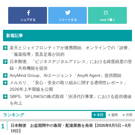
シェアする
ツイートする
noteで書く
新着記事
楽天とジェイフロンティアが連携開始、オンラインでの「診療」
「服薬指導」普及定着が目的
日本郵便、「ビジネスデジタルアドレス」における緯度経度の登
録・共有機能を提供
AnyMind Group、AIエージェント「AnyAI Agent」提供開始
メルカリ、「安心・安全の取り組みに関する透明性レポート」
2026年上半期版を公開
SBPS、SP.LINKSの株式取得「決済代行事業」における提供価値
を向上
ランキング
今日
週間
月間
1
日本郵便 お盆期間中の集荷・配達業務を発表【2026年8月5日～8月
19日】