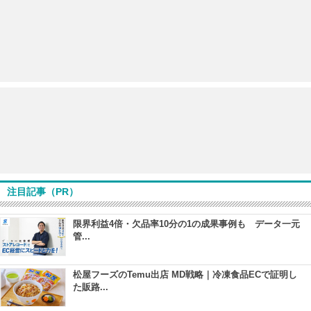
注目記事（PR）
限界利益4倍・欠品率10分の1の成果事例も データ一元
管...
松屋フーズのTemu出店 MD戦略｜冷凍食品ECで証明し
た販路...