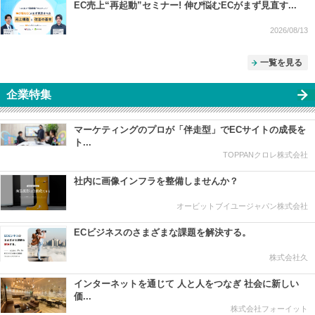
EC売上“再起動”セミナー! 伸び悩むECがまず見直す...
2026/08/13
一覧を見る
企業特集
マーケティングのプロが「伴走型」でECサイトの成長を
ト...
TOPPANクロレ株式会社
社内に画像インフラを整備しませんか？
オービットブイユージャパン株式会社
ECビジネスのさまざまな課題を解決する。
株式会社久
インターネットを通じて 人と人をつなぎ 社会に新しい
価...
株式会社フォーイット