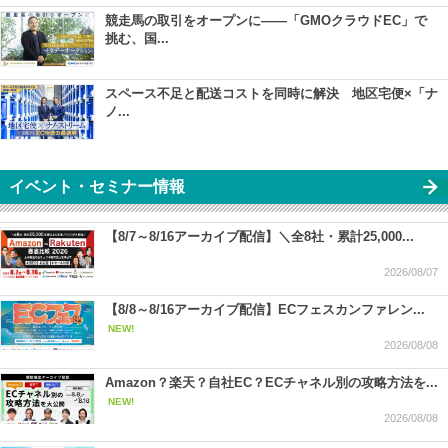
競走馬の取引をオープンに――「GMOクラウドEC」で
挑む、国...
スペース不足と配送コストを同時に解決 地区宅便×「ナ
ノ...
イベント・セミナー情報
【8/7～8/16アーカイブ配信】＼全8社・累計25,000...
2026/08/07
【8/8～8/16アーカイブ配信】ECフェスカンファレン...
NEW!
2026/08/08
Amazon？楽天？自社EC？ECチャネル別の攻略方法を...
NEW!
2026/08/08