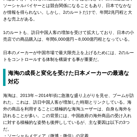
ソーシャルバイヤーとは競合関係になることもあり、日本でなかな
か情報を得られない。しかし、2のルートだけで、年間2兆円程と大
きな売上がある。
1のルートも、訪日中国人客の増加を受けて拡大しており、日本の小
売店での商品購入は、年間6,000億円～8,000億円程となっている。
日本のメーカーが中国市場で最大限売上を上げるためには、2のルー
トをコントロールする体制を構築する事が重要だ。
海淘の成長と変化を受けた日本メーカーの最適な
対応
海淘は、2013年～2014年頃に急激な盛り上がりを見せ、ブームが訪
れた。これは、訪日中国人客が増加した時期とリンクしている。海
外の商品を利用することに積極的な海淘ユーザーは、自身も海外を
訪れることが多い。この背景には、中国政府の海外商品の受け入れ
に対する積極的な姿勢も後押ししているが、主な要因は以下の3つ
だ。
・ソーシャルメディア（微博・微信）の定着