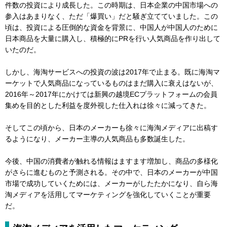
件数の投資により成長した。この時期は、日本企業の中国市場への
参入はあまりなく、ただ「爆買い」だと騒ぎ立てていました。この
頃は、投資による圧倒的な資金を背景に、中国人が中国人のために
日本商品を大量に購入し、積極的にPRを行い人気商品を作り出して
いたのだ。
しかし、海淘サービスへの投資の波は2017年で止まる。既に海淘マ
ーケットで人気商品になっているものはまだ購入に衰えはないが、
2016年～2017年にかけては新興の越境ECプラットフォームの会員
集めを目的とした利益を度外視した仕入れは徐々に減ってきた。
そしてこの頃から、日本のメーカーも徐々に海淘メディアに出稿す
るようになり、メーカー主導の人気商品も多数誕生した。
今後、中国の消費者が触れる情報はますます増加し、商品の多様化
がさらに進むものと予測される。その中で、日本のメーカーが中国
市場で成功していくためには、メーカーがしたたかになり、自ら海
淘メディアを活用してマーケティングを強化していくことが重要
だ。