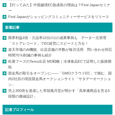
【行ってみた】中国越境EC急成長の理由は？Find Japanセミナ
ー
Find Japanがショッピングコミュニティーサービスをリリース
新着記事
限界利益4倍・欠品率10分の1の成果事例も データ一元管理
「ストアレコード」でEC経営にスピードと力を！
楽天市場のAI機能、出店店舗の半数が毎月活用 問い合わせ対応
時間70％削減の事例も紹介
松屋フーズのTemu出店 MD戦略｜冷凍食品ECで証明した販路開
拓
競走馬の取引をオープンに――「GMOクラウドEC」で挑む、国
内2社目の現役競走馬オークションサイト「サタデーオークショ
ン」
売上300倍を達成した常陸風月堂が明かす「高単価商品を売る5
段階の価値設計」
記者プロフィール