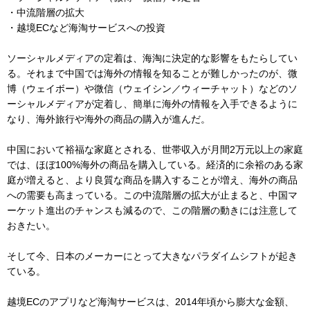
・中流階層の拡大
・越境ECなど海淘サービスへの投資
ソーシャルメディアの定着は、海淘に決定的な影響をもたらしてい
る。それまで中国では海外の情報を知ることが難しかったのが、微
博（ウェイボー）や微信（ウェイシン／ウィーチャット）などのソ
ーシャルメディアが定着し、簡単に海外の情報を入手できるように
なり、海外旅行や海外の商品の購入が進んだ。
中国において裕福な家庭とされる、世帯収入が月間2万元以上の家庭
では、ほぼ100%海外の商品を購入している。経済的に余裕のある家
庭が増えると、より良質な商品を購入することが増え、海外の商品
への需要も高まっている。この中流階層の拡大が止まると、中国マ
ーケット進出のチャンスも減るので、この階層の動きには注意して
おきたい。
そして今、日本のメーカーにとって大きなパラダイムシフトが起き
ている。
越境ECのアプリなど海淘サービスは、2014年頃から膨大な金額、