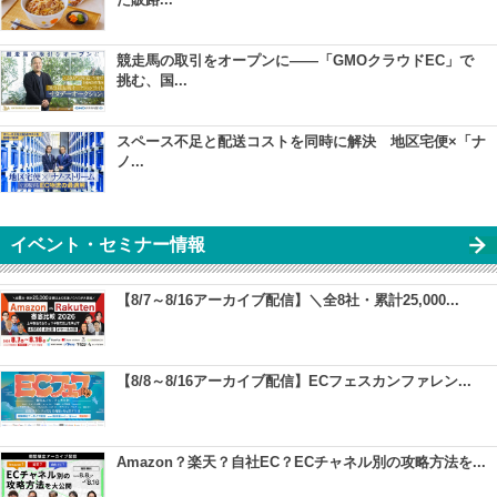
競走馬の取引をオープンに――「GMOクラウドEC」で
挑む、国...
スペース不足と配送コストを同時に解決 地区宅便×「ナ
ノ...
イベント・セミナー情報
【8/7～8/16アーカイブ配信】＼全8社・累計25,000...
【8/8～8/16アーカイブ配信】ECフェスカンファレン...
Amazon？楽天？自社EC？ECチャネル別の攻略方法を...