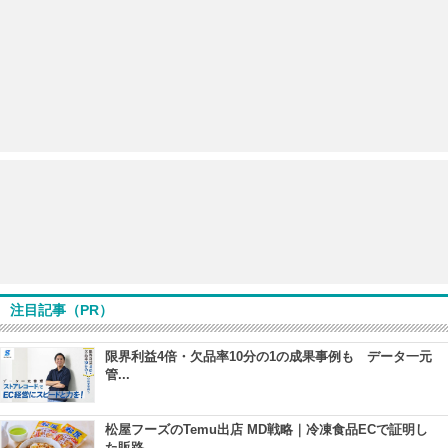
注目記事（PR）
限界利益4倍・欠品率10分の1の成果事例も データ一元
管...
松屋フーズのTemu出店 MD戦略｜冷凍食品ECで証明し
た販路...