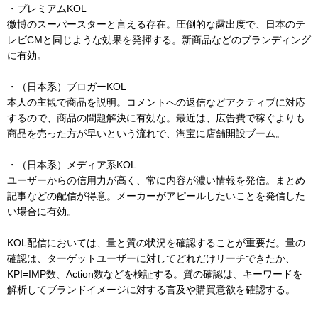
・プレミアムKOL
微博のスーパースターと言える存在。圧倒的な露出度で、日本のテ
レビCMと同じような効果を発揮する。新商品などのブランディング
に有効。
・（日本系）ブロガーKOL
本人の主観で商品を説明。コメントへの返信などアクティブに対応
するので、商品の問題解決に有効な。最近は、広告費で稼ぐよりも
商品を売った方が早いという流れで、淘宝に店舗開設ブーム。
・（日本系）メディア系KOL
ユーザーからの信用力が高く、常に内容が濃い情報を発信。まとめ
記事などの配信が得意。メーカーがアピールしたいことを発信した
い場合に有効。
KOL配信においては、量と質の状況を確認することが重要だ。量の
確認は、ターゲットユーザーに対してどれだけリーチできたか、
KPI=IMP数、Action数などを検証する。質の確認は、キーワードを
解析してブランドイメージに対する言及や購買意欲を確認する。