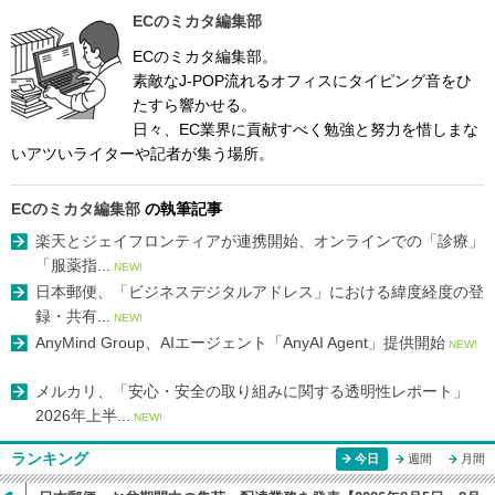
ECのミカタ編集部
ECのミカタ編集部。
素敵なJ-POP流れるオフィスにタイピング音をひ
たすら響かせる。
日々、EC業界に貢献すべく勉強と努力を惜しまな
いアツいライターや記者が集う場所。
ECのミカタ編集部
の執筆記事
楽天とジェイフロンティアが連携開始、オンラインでの「診療」
「服薬指...
NEW!
日本郵便、「ビジネスデジタルアドレス」における緯度経度の登
録・共有...
NEW!
AnyMind Group、AIエージェント「AnyAI Agent」提供開始
NEW!
メルカリ、「安心・安全の取り組みに関する透明性レポート」
2026年上半...
NEW!
ランキング
今日
週間
月間