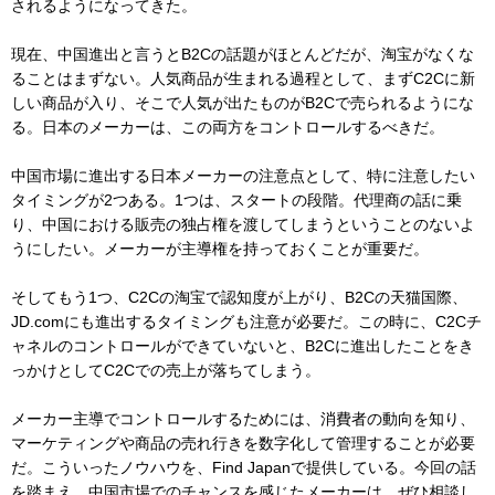
されるようになってきた。
現在、中国進出と言うとB2Cの話題がほとんどだが、淘宝がなくな
ることはまずない。人気商品が生まれる過程として、まずC2Cに新
しい商品が入り、そこで人気が出たものがB2Cで売られるようにな
る。日本のメーカーは、この両方をコントロールするべきだ。
中国市場に進出する日本メーカーの注意点として、特に注意したい
タイミングが2つある。1つは、スタートの段階。代理商の話に乗
り、中国における販売の独占権を渡してしまうということのないよ
うにしたい。メーカーが主導権を持っておくことが重要だ。
そしてもう1つ、C2Cの淘宝で認知度が上がり、B2Cの天猫国際、
JD.comにも進出するタイミングも注意が必要だ。この時に、C2Cチ
ャネルのコントロールができていないと、B2Cに進出したことをき
っかけとしてC2Cでの売上が落ちてしまう。
メーカー主導でコントロールするためには、消費者の動向を知り、
マーケティングや商品の売れ行きを数字化して管理することが必要
だ。こういったノウハウを、Find Japanで提供している。今回の話
を踏まえ、中国市場でのチャンスを感じたメーカーは、ぜひ相談し