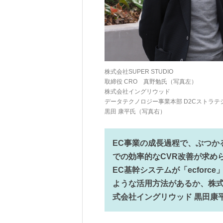
株式会社SUPER STUDIO
取締役 CRO 真野勉氏（写真左）
株式会社イングリウッド
データテクノロジー事業本部 D2Cストラテ
黒田 康平氏（写真右）
EC事業の成長過程で、ぶつか
での効率的なCVR改善が求め
EC基幹システムが「ecforc
ような活用方法があるか、株式会
式会社イングリウッド 黒田康