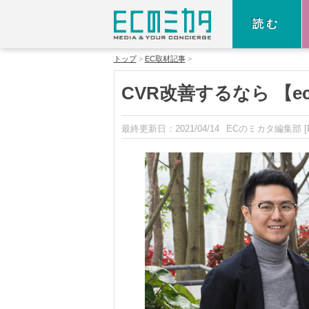
読む
トップ
EC取材記事
CVR改善するなら 【ec
最終更新日：
2021/04/14
ECのミカタ編集部
[