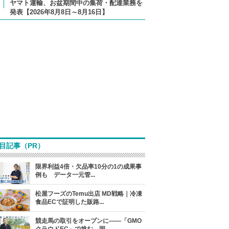
ヤマト運輸、お盆期間中の集荷・配達業務を
発表【2026年8月8日～8月16日】
目記事（PR）
限界利益4倍・欠品率10分の1の成果事
例も データ一元管...
松屋フーズのTemu出店 MD戦略｜冷凍
食品ECで証明した販路...
競走馬の取引をオープンに――「GMO