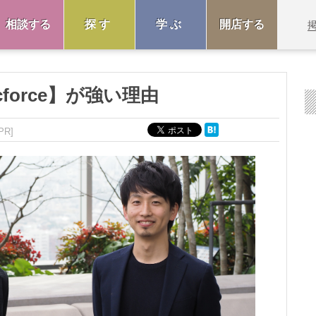
相談する
探す
学ぶ
開店する
force】が強い理由
PR]