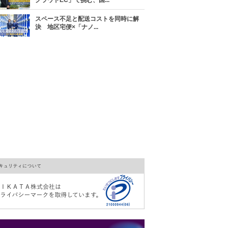
クラウドEC」で挑む、国...
スペース不足と配送コストを同時に解
決 地区宅便×「ナノ...