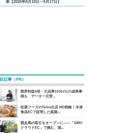
表【2026年8月10日～8月17日】
目記事（PR）
限界利益4倍・欠品率10分の1の成果事
例も データ一元管...
松屋フーズのTemu出店 MD戦略｜冷凍
食品ECで証明した販路...
競走馬の取引をオープンに――「GMO
クラウドEC」で挑む、国...