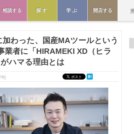
相談する
探す
学ぶ
開店する
fyに加わった、国産MAツールという
者に「HIRAMEKI XD（ヒラ
」がハマる理由とは
PR]