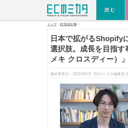
読む
トップ
EC取材記事
日本で拡がるShopi
選択肢。成長を目指す事業
メキ クロスディー）
最終更新日：
2021/08/18
ECのミカタ編集部
[