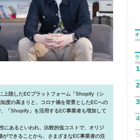
オ
ラ
1
2
陸したECプラットフォーム「Shopify（シ
3
知度の高まりと、コロナ禍を背景としたECへの
「Shopify」を活用するEC事業者も増加して
4
拡張性にあるといわれ、比較的低コストで、オリジ
5
築ができることから、さまざまなEC事業者の注