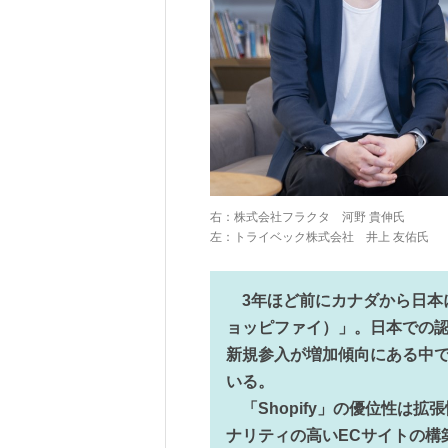
右：株式会社フラクタ 河野 貴伸氏
左：トライベック株式会社 井上 友佑氏
3年ほど前にカナダから日本に上
ョッピファイ）」。日本での認
新規参入が増加傾向にある中で、
いる。
「Shopify」の優位性は
ナリティの高いECサイトの構