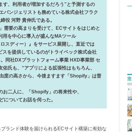
ます、利用者が増加するだろう”と予測するの
公式エバンジェリストも務めている株式会社フラク
締役 河野 貴伸氏である。
y」需要の高まりを受けて、ECサイトをはじめと
の利用を中心に導入が盛んなMAツール
メキ クロスディー）』をサービス展開し、直近では
携サービスを提供しているのがトライベック株式会社
同社DXプラットフォーム事業 HXD事業部 セ
 友佑氏も、“アプリによる拡張性はもちろん、
由度の高さから、今後ますます「Shopify」は普
注
お二人に、「Shopify」の将来性や、
性などについてお話を伺った。
あるブランド体験を届けられるECサイト構築に有効な