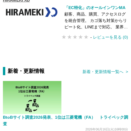
HIRAMEKI XD
「EC特化」のオールインワンMA
顧客、商品、購買、アクセスログ
を統合管理。 カゴ落ち対策からリ
ピート化、LINEまで対応。 業界最
多規模の豊富な配信チャネルを搭
-
レビューを見る (0)
載
新着・更新情報
新着・更新情報一覧へ >
BtoBサイト調査2026発表、1位は三菱電機（FA） トライベック調
査
2026年06月16日(火)16時00分