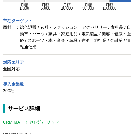
月額
月額
月額
月額
月額
1,000
5,000
10,000
50,000
100,000
主なターゲット
商材 ：
総合通販 / 衣料・ファッション・アクセサリー / 食料品 / 自
動車・パーツ / 家具・家庭用品 / 電気製品 / 美容・健康・医
療 / スポーツ・本・音楽・玩具 / 宿泊・旅行業 / 金融業 / 情
報通信業
対応エリア
全国対応
導入企業数
200社
サービス詳細
CRM/MA
ﾏｰｹﾃｨﾝｸﾞｵｰﾄﾒｰｼｮﾝ