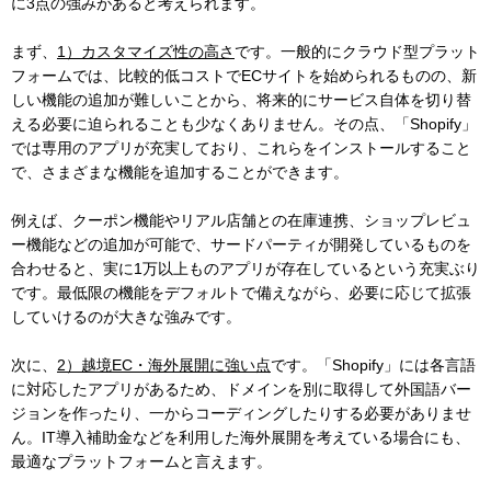
に3点の強みがあると考えられます。
まず、
1）カスタマイズ性の高さ
です。一般的にクラウド型プラット
フォームでは、比較的低コストでECサイトを始められるものの、新
しい機能の追加が難しいことから、将来的にサービス自体を切り替
える必要に迫られることも少なくありません。その点、「Shopify」
では専用のアプリが充実しており、これらをインストールすること
で、さまざまな機能を追加することができます。
例えば、クーポン機能やリアル店舗との在庫連携、ショップレビュ
ー機能などの追加が可能で、サードパーティが開発しているものを
合わせると、実に1万以上ものアプリが存在しているという充実ぶり
です。最低限の機能をデフォルトで備えながら、必要に応じて拡張
していけるのが大きな強みです。
次に、
2）越境EC・海外展開に強い点
です。「Shopify」には各言語
に対応したアプリがあるため、ドメインを別に取得して外国語バー
ジョンを作ったり、一からコーディングしたりする必要がありませ
ん。IT導入補助金などを利用した海外展開を考えている場合にも、
最適なプラットフォームと言えます。