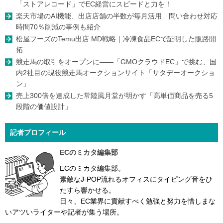
「ストアレコード」でEC経営にスピードと力を！
楽天市場のAI機能、出店店舗の半数が毎月活用 問い合わせ対応
時間70％削減の事例も紹介
松屋フーズのTemu出店 MD戦略｜冷凍食品ECで証明した販路開
拓
競走馬の取引をオープンに――「GMOクラウドEC」で挑む、国
内2社目の現役競走馬オークションサイト「サタデーオークショ
ン」
売上300倍を達成した常陸風月堂が明かす「高単価商品を売る5
段階の価値設計」
記者プロフィール
ECのミカタ編集部
ECのミカタ編集部。
素敵なJ-POP流れるオフィスにタイピング音をひ
たすら響かせる。
日々、EC業界に貢献すべく勉強と努力を惜しまな
いアツいライターや記者が集う場所。