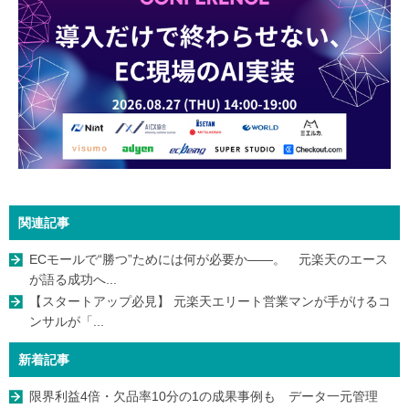
関連記事
ECモールで“勝つ”ためには何が必要か――。 元楽天のエース
が語る成功へ...
【スタートアップ必見】 元楽天エリート営業マンが手がけるコ
ンサルが「...
新着記事
限界利益4倍・欠品率10分の1の成果事例も データ一元管理