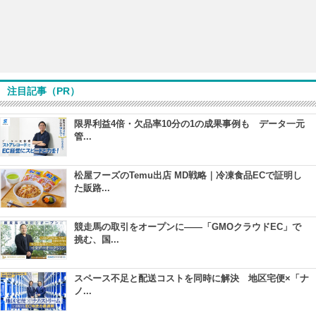
注目記事（PR）
限界利益4倍・欠品率10分の1の成果事例も データ一元
管...
松屋フーズのTemu出店 MD戦略｜冷凍食品ECで証明し
た販路...
競走馬の取引をオープンに――「GMOクラウドEC」で
挑む、国...
スペース不足と配送コストを同時に解決 地区宅便×「ナ
ノ...