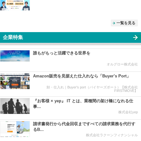
一覧を見る
企業特集
誰もがもっと活躍できる世界を
オルグロー株式会社
Amazon販売を見据えた仕入れなら「Buyer’s Port」
卸・仕入れ｜Buyer's port（バイヤーズポート）【株式会社
FIRSTMOVE】
『お客様 × yep』 IT とは、業種間の架け橋になれる仕
事...
株式会社yep
請求書発行から代金回収まですべての請求業務を代行す
るB...
株式会社ラクーンフィナンシャル