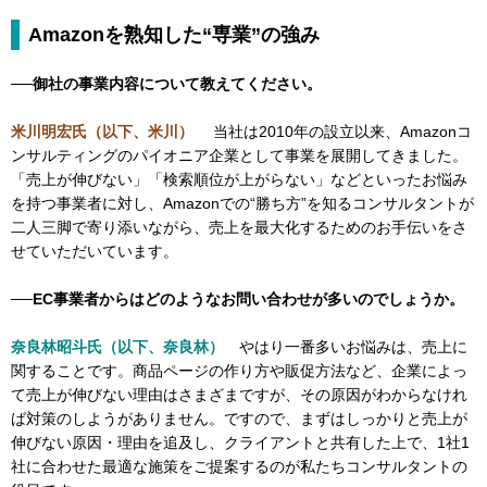
Amazonを熟知した“専業”の強み
──御社の事業内容について教えてください。
米川明宏氏（以下、米川）
当社は2010年の設立以来、Amazonコ
ンサルティングのパイオニア企業として事業を展開してきました。
「売上が伸びない」「検索順位が上がらない」などといったお悩み
を持つ事業者に対し、Amazonでの“勝ち方”を知るコンサルタントが
二人三脚で寄り添いながら、売上を最大化するためのお手伝いをさ
せていただいています。
──EC事業者からはどのようなお問い合わせが多いのでしょうか。
奈良林昭斗氏（以下、奈良林）
やはり一番多いお悩みは、売上に
関することです。商品ページの作り方や販促方法など、企業によっ
て売上が伸びない理由はさまざまですが、その原因がわからなけれ
ば対策のしようがありません。ですので、まずはしっかりと売上が
伸びない原因・理由を追及し、クライアントと共有した上で、1社1
社に合わせた最適な施策をご提案するのが私たちコンサルタントの