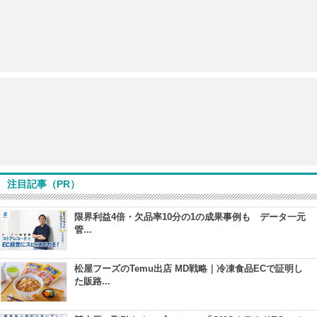
注目記事（PR）
限界利益4倍・欠品率10分の1の成果事例も データ一元
管...
松屋フーズのTemu出店 MD戦略｜冷凍食品ECで証明し
た販路...