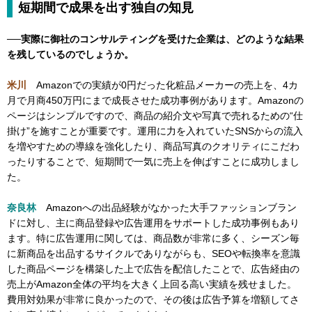
短期間で成果を出す独自の知見
──実際に御社のコンサルティングを受けた企業は、どのような結果
を残しているのでしょうか。
米川
Amazonでの実績が0円だった化粧品メーカーの売上を、4カ
月で月商450万円にまで成長させた成功事例があります。Amazonの
ページはシンプルですので、商品の紹介文や写真で売れるための“仕
掛け”を施すことが重要です。運用に力を入れていたSNSからの流入
を増やすための導線を強化したり、商品写真のクオリティにこだわ
ったりすることで、短期間で一気に売上を伸ばすことに成功しまし
た。
奈良林
Amazonへの出品経験がなかった大手ファッションブラン
ドに対し、主に商品登録や広告運用をサポートした成功事例もあり
ます。特に広告運用に関しては、商品数が非常に多く、シーズン毎
に新商品を出品するサイクルでありながらも、SEOや転換率を意識
した商品ページを構築した上で広告を配信したことで、広告経由の
売上がAmazon全体の平均を大きく上回る高い実績を残せました。
費用対効果が非常に良かったので、その後は広告予算を増額してさ