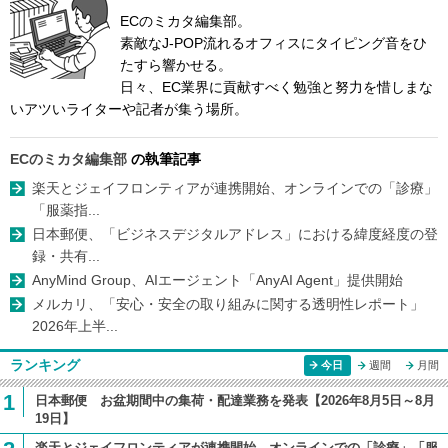
ECのミカタ編集部。
素敵なJ-POP流れるオフィスにタイピング音をひ
たすら響かせる。
日々、EC業界に貢献すべく勉強と努力を惜しまな
いアツいライターや記者が集う場所。
ECのミカタ編集部
の執筆記事
楽天とジェイフロンティアが連携開始、オンラインでの「診療」
「服薬指...
日本郵便、「ビジネスデジタルアドレス」における緯度経度の登
録・共有...
AnyMind Group、AIエージェント「AnyAI Agent」提供開始
メルカリ、「安心・安全の取り組みに関する透明性レポート」
2026年上半...
ランキング
今日
週間
月間
1
日本郵便 お盆期間中の集荷・配達業務を発表【2026年8月5日～8月
19日】
楽天とジェイフロンティアが連携開始、オンラインでの「診療」「服