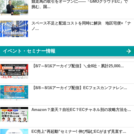
競走馬の取引をオープンに――「GMOクラウドEC」で
挑む、国...
スペース不足と配送コストを同時に解決 地区宅便×「ナ
ノ...
イベント・セミナー情報
【8/7～8/16アーカイブ配信】＼全8社・累計25,000...
【8/8～8/16アーカイブ配信】ECフェスカンファレン...
Amazon？楽天？自社EC？ECチャネル別の攻略方法を...
EC売上“再起動”セミナー! 伸び悩むECがまず見直す...