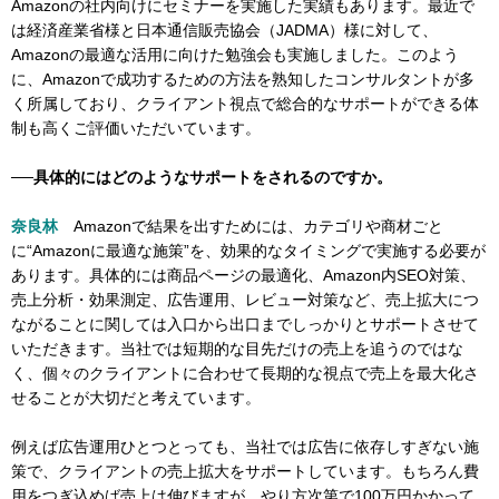
Amazonの社内向けにセミナーを実施した実績もあります。最近で
は経済産業省様と日本通信販売協会（JADMA）様に対して、
Amazonの最適な活用に向けた勉強会も実施しました。このよう
に、Amazonで成功するための方法を熟知したコンサルタントが多
く所属しており、クライアント視点で総合的なサポートができる体
制も高くご評価いただいています。
──具体的にはどのようなサポートをされるのですか。
奈良林
Amazonで結果を出すためには、カテゴリや商材ごと
に“Amazonに最適な施策”を、効果的なタイミングで実施する必要が
あります。具体的には商品ページの最適化、Amazon内SEO対策、
売上分析・効果測定、広告運用、レビュー対策など、売上拡大につ
ながることに関しては入口から出口までしっかりとサポートさせて
いただきます。当社では短期的な目先だけの売上を追うのではな
く、個々のクライアントに合わせて長期的な視点で売上を最大化さ
せることが大切だと考えています。
例えば広告運用ひとつとっても、当社では広告に依存しすぎない施
策で、クライアントの売上拡大をサポートしています。もちろん費
用をつぎ込めば売上は伸びますが、やり方次第で100万円かかって