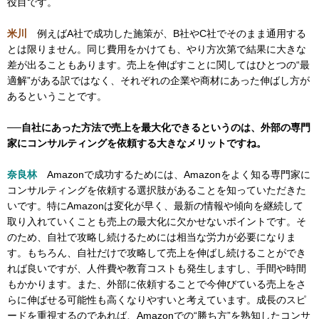
役目です。
米川
例えばA社で成功した施策が、B社やC社でそのまま通用する
とは限りません。同じ費用をかけても、やり方次第で結果に大きな
差が出ることもあります。売上を伸ばすことに関してはひとつの“最
適解”がある訳ではなく、それぞれの企業や商材にあった伸ばし方が
あるということです。
──自社にあった方法で売上を最大化できるというのは、外部の専門
家にコンサルティングを依頼する大きなメリットですね。
奈良林
Amazonで成功するためには、Amazonをよく知る専門家に
コンサルティングを依頼する選択肢があることを知っていただきた
いです。特にAmazonは変化が早く、最新の情報や傾向を継続して
取り入れていくことも売上の最大化に欠かせないポイントです。そ
のため、自社で攻略し続けるためには相当な労力が必要になりま
す。もちろん、自社だけで攻略して売上を伸ばし続けることができ
れば良いですが、人件費や教育コストも発生しますし、手間や時間
もかかります。また、外部に依頼することで今伸びている売上をさ
らに伸ばせる可能性も高くなりやすいと考えています。成長のスピ
ードを重視するのであれば、Amazonでの“勝ち方”を熟知したコンサ