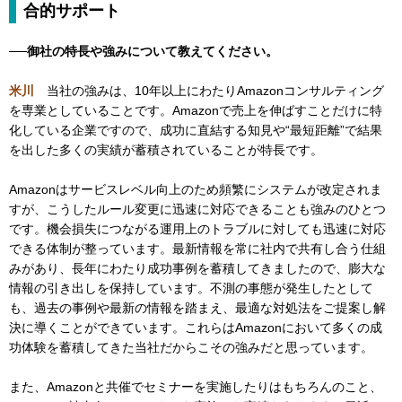
合的サポート
──御社の特長や強みについて教えてください。
米川
当社の強みは、10年以上にわたりAmazonコンサルティング
を専業としていることです。Amazonで売上を伸ばすことだけに特
化している企業ですので、成功に直結する知見や“最短距離”で結果
を出した多くの実績が蓄積されていることが特長です。
Amazonはサービスレベル向上のため頻繁にシステムが改定されま
すが、こうしたルール変更に迅速に対応できることも強みのひとつ
です。機会損失につながる運用上のトラブルに対しても迅速に対応
できる体制が整っています。最新情報を常に社内で共有し合う仕組
みがあり、長年にわたり成功事例を蓄積してきましたので、膨大な
情報の引き出しを保持しています。不測の事態が発生したとして
も、過去の事例や最新の情報を踏まえ、最適な対処法をご提案し解
決に導くことができています。これらはAmazonにおいて多くの成
功体験を蓄積してきた当社だからこその強みだと思っています。
また、Amazonと共催でセミナーを実施したりはもちろんのこと、