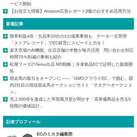
ービス開始
【お役立ち情報】Amazon広告レポートβ版のおすすめ活用方法
新着記事
限界利益4倍・欠品率10分の1の成果事例も データ一元管理
「ストアレコード」でEC経営にスピードと力を！
楽天市場のAI機能、出店店舗の半数が毎月活用 問い合わせ対応
時間70％削減の事例も紹介
松屋フーズのTemu出店 MD戦略｜冷凍食品ECで証明した販路開
拓
競走馬の取引をオープンに――「GMOクラウドEC」で挑む、国
内2社目の現役競走馬オークションサイト「サタデーオークショ
ン」
売上300倍を達成した常陸風月堂が明かす「高単価商品を売る5
段階の価値設計」
記者プロフィール
ECのミカタ編集部