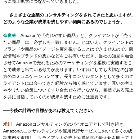
らに売上拡大につながっていきました。
──さまざまな企業のコンサルティングをされてきたと思いますが、
どのような企業が成果を残しやすい傾向にあるのでしょうか。
奈良林
Amazonで「売れやすい商品」と、クライアントが「売り
たい商品」は、必ずしも一致しません。とはいえ、クライアントの
ブランドや商品のイメージを度外視することはできませんので、商
品情報やブランドの想いなどをご共有いただき、当社の知見を融合
させてAmazonで売れるためのマーケティングを柔軟に実施するこ
とで成果も出ている傾向があります。いずれにしても大切なのは双
方のコミュニケーションです。長年コンサルタントとして多くのク
ライアントに出会ってきた経験から強く感じています。互いの考え
ややりたい施策についてすり合わせを行いながら、目標である売上
を共に目指していくのが成果を残すためには重要です。
──今後の計画や目標があれば教えてください。
米川
Amazonコンサルティングのパイオニアとして引き続き
Amazonのコンサルティングや運用代行サービスにおいて多くの成
功事例を蓄積し、クライアントの売上や満足度の最大化を図ってま