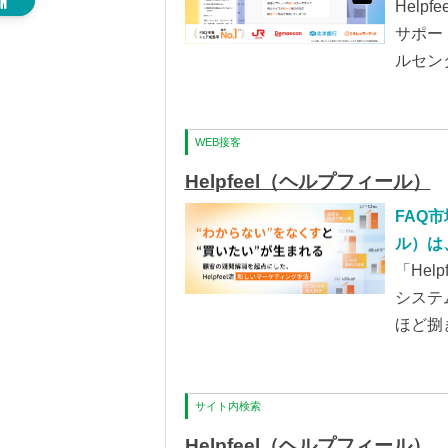
時に増
Hel
クレー
サポー
ー部門
ルセン
効です
できま
WEB接客
Helpfeel（ヘルプフィール）
FAQ市
ル）は
って削
「Hel
止を実
システ
ほど捌
ます。
サイト内検索
Helpfeel（ヘルプフィール）