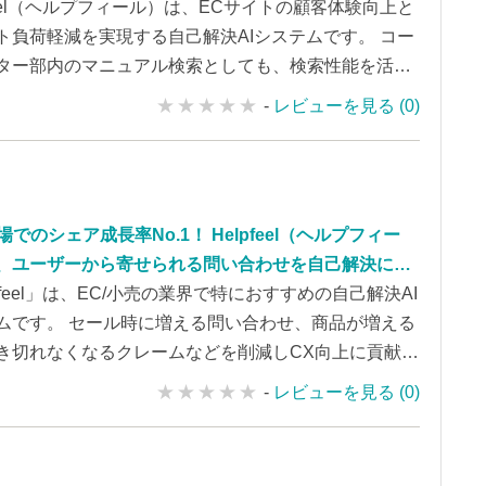
える問い合わせ、商品が増えるほど捌き切れなくなる
pfeel（ヘルプフィール）は、ECサイトの顧客体験向上と
ムなどを圧倒的に削減！ 顧客向けにも、コールセンタ
ト負荷軽減を実現する自己解決AIシステムです。 コー
内でも、ナレッジのAI検索でサポートの負荷軽減に有
ター部内のマニュアル検索としても、検索性能を活用
。
す。
-
レビューを見る (0)
場でのシェア成長率No.1！ Helpfeel（ヘルプフィー
、ユーザーから寄せられる問い合わせを自己解決によ
減し、お問い合わせ対応の負荷軽減やCX向上、離脱防
pfeel」は、EC/小売の業界で特におすすめの自己解決AI
現する自己解決型AI検索システムです。
ムです。 セール時に増える問い合わせ、商品が増える
き切れなくなるクレームなどを削減しCX向上に貢献し
-
レビューを見る (0)