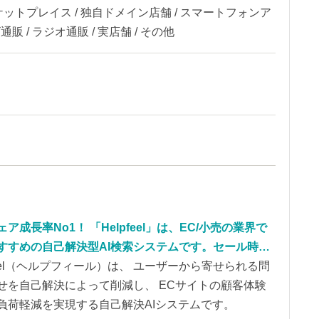
ケットプレイス / 独自ドメイン店舗 / スマートフォンア
通販 / ラジオ通販 / 実店舗 / その他
ア成長率No1！ 「Helpfeel」は、EC/小売の業界で
すすめの自己解決型AI検索システムです。セール時に
問い合わせ、商品が増えるほど捌き切れなくなるクレ
pfeel（ヘルプフィール）は、 ユーザーから寄せられる問
どを圧倒的に削減！脅威の検索ヒット率で、最適な回
せを自己解決によって削減し、 ECサイトの顧客体験
ジに辿り着けるため、問い合わせ前に顧客の自己解決
負荷軽減を実現する自己解決AIシステムです。