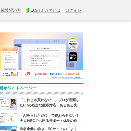
掲載希望の方
ECのミカタとは
ログイン
着ホワイトペーパー
「これじゃ買わない！」プロが直面し
たECの残念な顧客対応・あるある失
敗例
「AIを入れただけ」で終わらせない！
少人数ECでも回るサポート体制の作
り方
有名企業に学ぶ！ECサイトの「よく