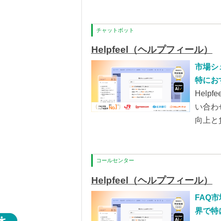
を図れ
チャットボット
Helpfeel（ヘルプフィール）
市場シェ
特にお
ットボ
Hel
で 問
い合わ
を発揮します。 セール時
向上と
ほど捌
検索ヒ
合わせ
コールセンター
Helpfeel（ヘルプフィール）
FAQ市
界で特