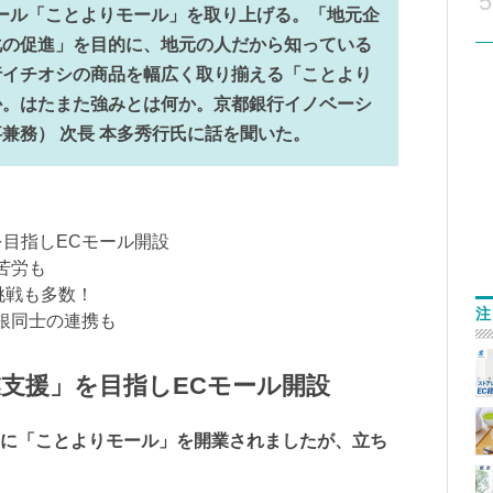
5
ール「ことよりモール」を取り上げる。「地元企
化の促進」を目的に、地元の人だから知っている
行イチオシの商品を幅広く取り揃える「ことより
か。はたまた強みとは何か。京都銀行イノベーシ
兼務） 次長 本多秀行氏に話を聞いた。
を目指しECモール開設
苦労も
初挑戦も多数！
注
地銀同士の連携も
支援」を目指しECモール開設
28日に「ことよりモール」を開業されましたが、立ち
。