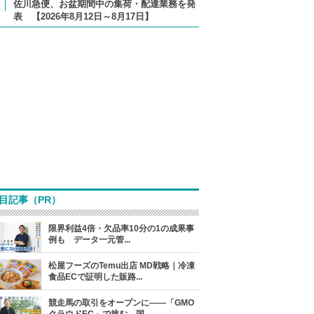
佐川急便、お盆期間中の集荷・配達業務を発
表 【2026年8月12日～8月17日】
目記事（PR）
限界利益4倍・欠品率10分の1の成果事
例も データ一元管...
松屋フーズのTemu出店 MD戦略｜冷凍
食品ECで証明した販路...
競走馬の取引をオープンに――「GMO