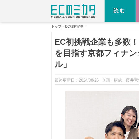
読む
トップ
EC取材記事
EC初挑戦企業も多数
を目指す京都フィナン
ル」
最終更新日：
2024/08/26
企画・構成＝藤井竜