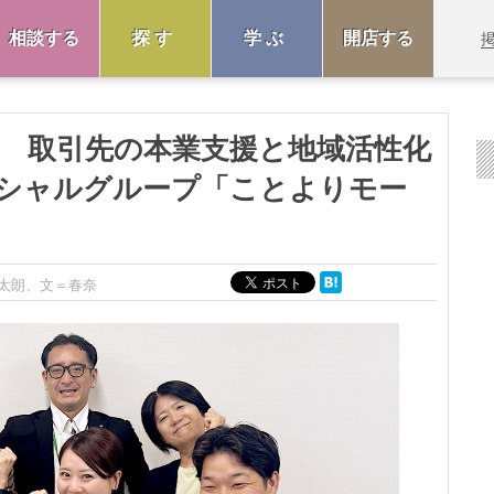
相談する
探す
学ぶ
開店する
！ 取引先の本業支援と地域活性化
シャルグループ「ことよりモー
太朗、文＝春奈