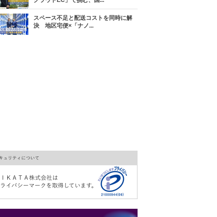
クラウドEC」で挑む、国...
スペース不足と配送コストを同時に解
決 地区宅便×「ナノ...