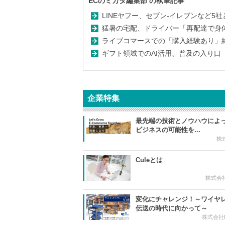
ECのミカタ編集部
の執筆記事
LINEヤフー、セブン-イレブンなど5社
猛暑の宅配、ドライバー「再配達で身体的負
ライブコマースでの「購入経験あり」約
ギフト領域でのAI活用、普及の入り口
企業特集
最先端の技術とノウハウによっ
ビジネスの可能性を...
株
Culeとは
株式会
変化にチャレンジ！～ワイヤ
伝送の時代に向かって～
株式会社B