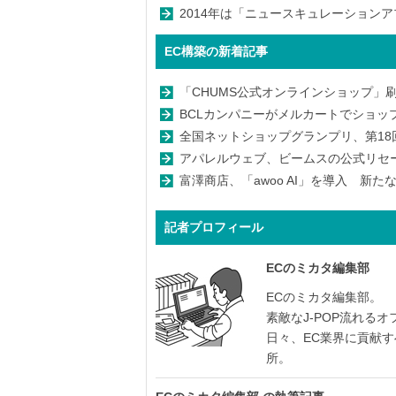
2014年は「ニュースキュレーションア
EC構築の新着記事
「CHUMS公式オンラインショップ」
BCLカンパニーがメルカートでショッ
全国ネットショップグランプリ、第18回グ
アパレルウェブ、ビームスの公式リセールサ
富澤商店、「awoo AI」を導入 新
記者プロフィール
ECのミカタ編集部
ECのミカタ編集部。
素敵なJ-POP流れる
日々、EC業界に貢献
所。