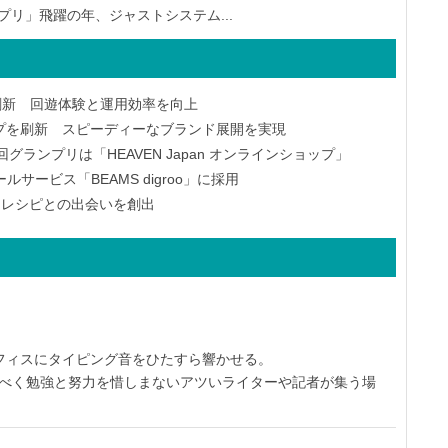
プリ」飛躍の年、ジャストシステム...
刷新 回遊体験と運用効率を向上
プを刷新 スピーディーなブランド展開を実現
ランプリは「HEAVEN Japan オンラインショップ」
ービス「BEAMS digroo」に採用
たなレシピとの出会いを創出
オフィスにタイピング音をひたすら響かせる。
すべく勉強と努力を惜しまないアツいライターや記者が集う場