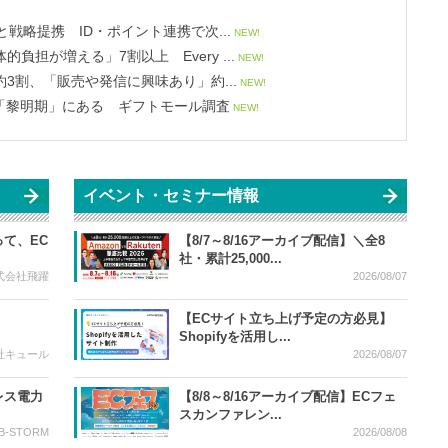
と戦略提携 ID・ポイント連携で次...
NEW!
担が増える」7割以上 Every ...
NEW!
3割、「販売や発信に興味あり」約...
NEW!
「黎明期」にある ギフトモール調査
NEW!
イベント・セミナー情報
て、EC
【8/7～8/16アーカイブ配信】＼全8
社・累計25,000...
式会社飛躍
2026/08/07
【ECサイト立ち上げ予定の方必見】
Shopifyを活用し...
社キュール
2026/08/07
レス電力
【8/8～8/16アーカイブ配信】ECフェ
スカンファレン...
-STORM
2026/08/08