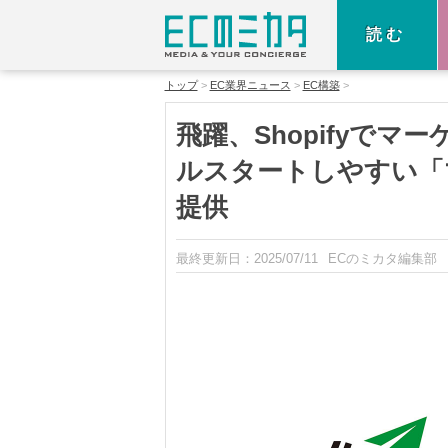
読む
トップ
EC業界ニュース
EC構築
飛躍、Shopifyで
ルスタートしやすい「
提供
最終更新日：
2025/07/11
ECのミカタ編集部