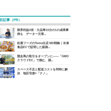
目記事（PR）
限界利益4倍・欠品率10分の1の成果事
例も データ一元管...
松屋フーズのTemu出店 MD戦略｜冷凍
食品ECで証明した販路...
競走馬の取引をオープンに――「GMO
クラウドEC」で挑む、国...
スペース不足と配送コストを同時に解
決 地区宅便×「ナノ...