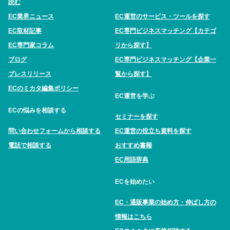
読む
EC業界ニュース
EC運営のサービス・ツールを探す
EC取材記事
EC専門ビジネスマッチング【カテゴ
EC専門家コラム
リから探す】
ブログ
EC専門ビジネスマッチング【企業一
プレスリリース
覧から探す】
ECのミカタ編集ポリシー
EC運営を学ぶ
ECの悩みを相談する
セミナーを探す
問い合わせフォームから相談する
EC運営の役立ち資料を探す
電話で相談する
おすすめ書籍
EC用語辞典
ECを始めたい
EC・通販事業の始め方・伸ばし方の
情報はこちら