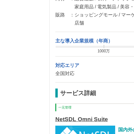
家庭用品 / 電気製品 / 美
販路 ：
ショッピングモール / マーケ
店舗
主な導入企業規模（年商）
1000万
対応エリア
全国対応
サービス詳細
一元管理
NetSDL Omni Suite
国内外