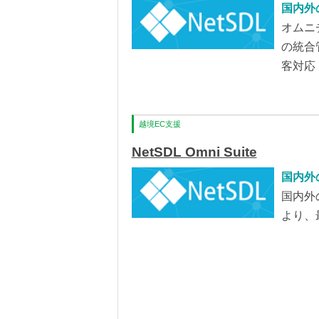
国内外
オムニ
の統合
客対応
越境EC支援
NetSDL Omni Suite
国内外
国内外
より、