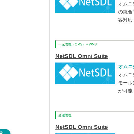
オムニ
の統合
客対応
一元管理（OMS）＋WMS
NetSDL Omni Suite
オムニ
オムニ
モール
が可能
受注管理
NetSDL Omni Suite