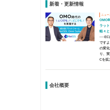
新着・更新情報
ニュー
OMO
ラットフ
軽々と
──E
ですよ
の変化
り、実
Cを拡
会社概要