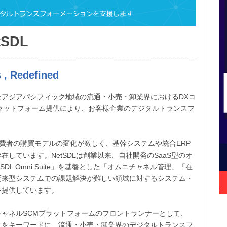
SDL
s , Redefined
アジアパシフィック地域の流通・小売・卸業界におけるDXコ
ラットフォーム提供により、お客様企業のデジタルトランスフ
。
費者の購買モデルの変化が激しく、基幹システムや統合ERP
しています。NetSDLは創業以来、自社開発のSaaS型のオ
DL Omni Suite」を基盤とした「オムニチャネル管理」「在
従来型システムでの課題解決が難しい領域に対するシステム・
を提供しています。
ャネルSCMプラットフォームのフロントランナーとして、
s , Redefined」をキーワードに、流通・小売・卸業界のデジタルトランスフ