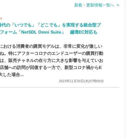
新着・更新情報一覧へ >
ス
時代の「いつでも」「どこでも」を実現する統合型プ
ォーム「NetSDL Omni Suite」 越境EC対応も
Cにおける消費者の購買モデルは、非常に変化が激しい
ね。特にアフターコロナのエンドユーザーの購買行動
は、販売チャネルの在り方に大きな影響を与えていお
店舗への訪問が回復する一方で、新型コロナ禍からE
大した場合...
2023年11月30日(木)07時00分