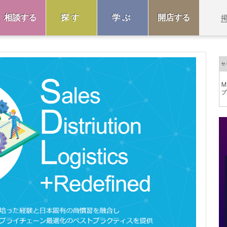
相談する
探す
学ぶ
開店する