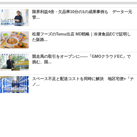
限界利益4倍・欠品率10分の1の成果事例も データ一元
管...
松屋フーズのTemu出店 MD戦略｜冷凍食品ECで証明し
た販路...
競走馬の取引をオープンに――「GMOクラウドEC」で
挑む、国...
スペース不足と配送コストを同時に解決 地区宅便×「ナ
ノ...