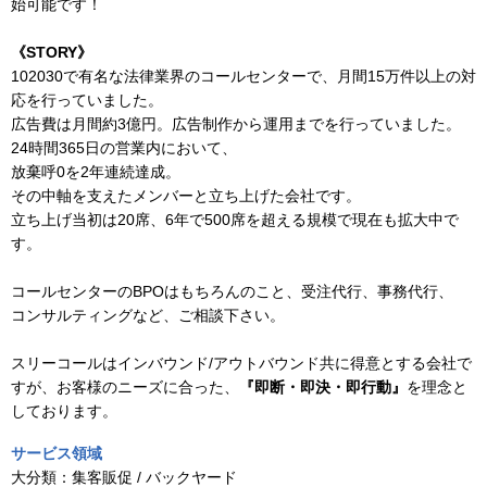
始可能です！
《STORY》
102030で有名な法律業界のコールセンターで、月間15万件以上の対
応を行っていました。
広告費は月間約3億円。広告制作から運用までを行っていました。
24時間365日の営業内において、
放棄呼0を2年連続達成。
その中軸を支えたメンバーと立ち上げた会社です。
立ち上げ当初は20席、6年で500席を超える規模で現在も拡大中で
す。
コールセンターのBPOはもちろんのこと、受注代行、事務代行、
コンサルティングなど、ご相談下さい。
スリーコールはインバウンド/アウトバウンド共に得意とする会社で
すが、お客様のニーズに合った、
『即断・即決・即行動』
を理念と
しております。
サービス領域
大分類：
集客販促 / バックヤード