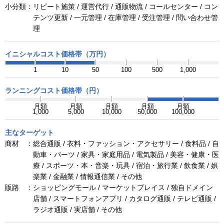
小分類：
リピート施策 / 運営代行 / 通販物流 / コールセンター / コン
テンツ更新 / 一元管理 / 在庫管理 / 受注管理 / 問い合わせ管
理
イニシャルコスト価格帯（万円）
1
10
50
100
500
1,000
ランニングコスト価格帯（円）
月額
月額
月額
月額
月額
1,000
5,000
10,000
50,000
100,000
主なターゲット
商材 ：
総合通販 / 衣料・ファッション・アクセサリー / 食料品 / 自
動車・パーツ / 家具・家庭用品 / 電気製品 / 美容・健康・医
療 / スポーツ・本・音楽・玩具 / 宿泊・旅行業 / 飲食業 / 娯
楽業 / 金融業 / 情報通信業 / その他
販路 ：
ショッピングモール / マーケットプレイス / 独自ドメイン
店舗 / スマートフォンアプリ / カタログ通販 / テレビ通販 /
ラジオ通販 / 実店舗 / その他