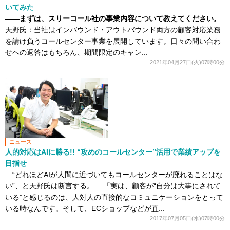
いてみた
――まずは、スリーコール社の事業内容について教えてください。
天野氏：当社はインバウンド・アウトバウンド両方の顧客対応業務
を請け負うコールセンター事業を展開しています。日々の問い合わ
せへの返答はもちろん、期間限定のキャン...
2021年04月27日(火)07時00分
ニュース
人的対応はAIに勝る!! “攻めのコールセンター”活用で業績アップを
目指せ
“どれほどAIが人間に近づいてもコールセンターが廃れることはな
い”、と天野氏は断言する。 「実は、顧客が“自分は大事にされて
いる”と感じるのは、人対人の直接的なコミュニケーションをとって
いる時なんです。そして、ECショップなどが直...
2017年07月05日(水)07時00分