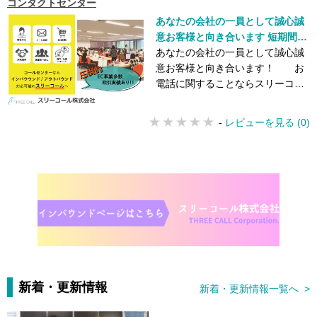
コンタクトセンター
あなたの会社の一員として誠心誠
意お客様と向き合います 短期間の
スポット対応から長期間で100席
あなたの会社の一員として誠心誠
以上のご用意も可能です！！ ご要
意お客様と向き合います！ お
望に応じて柔軟に対応いたしま
電話に関することならスリーコー
す！！
ルにお任せください！！
-
レビューを見る (0)
新着・更新情報
新着・更新情報一覧へ >