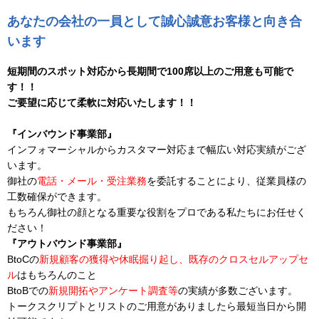
あなたの会社の一員として誠心誠意お客様と向き合
います
短期間のスポット対応から長期間で100席以上のご用意も可能で
す！！
ご要望に応じて柔軟に対応いたします！！
『インバウンド事業部』
インフォマーシャルからカスタマー対応まで幅広い対応実績がござ
います。
御社の
電話・メール・受注業務
を委託することにより、従業員様の
工数確保ができます。
もちろん御社の顔となる重要な役割をプロである私たちにお任せく
ださい！
『アウトバウンド事業部』
BtoCの
新規顧客の獲得や休眠掘り起し、既存のクロスセルアップセ
ル
はもちろんのこと
BtoBでの
新規開拓やアンケート調査等
の実績が多数ございます。
トークスクリプトとリストのご用意がありましたら最短当日から開