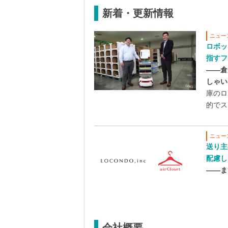
新着・更新情報
ニュー
ロボッ
指すフ
――倉
しゃい
庫のロ
的でス
ニュー
送り主
配慮し
――ま
会社概要