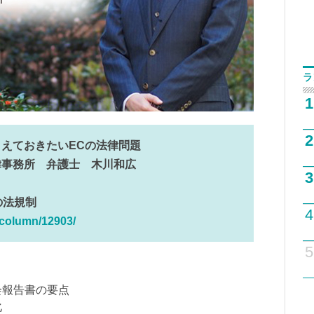
ラ
1
2
えておきたいECの法律問題
律事務所 弁護士 木川和広
3
の法規制
4
/column/12903/
5
会報告書の要点
化