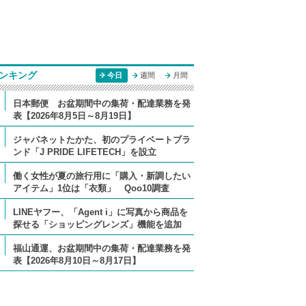
ンキング
今日
週間
月間
日本郵便 お盆期間中の集荷・配達業務を発
表【2026年8月5日～8月19日】
ジャパネットたかた、初のプライベートブラ
ンド「J PRIDE LIFETECH」を設立
働く女性が夏の旅行用に「購入・新調したい
アイテム」1位は「衣類」 Qoo10調査
LINEヤフー、「Agent i」に写真から商品を
探せる「ショッピングレンズ」機能を追加
福山通運、お盆期間中の集荷・配達業務を発
表【2026年8月10日～8月17日】