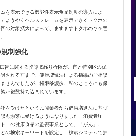
ムを表示できる機能性表示食品制度の導入によ
得てようやくヘルスクレームを表示できるトクホの
今回の対象拡大によって、ますますトクホの存在意
す。
の規制強化
大広告に関する指導取締り権限が、市と特別区の保
移譲される前まで、健康増進法による指導のご相談
りませんでしたが、権限移譲後、私のところにも保
相談が複数持ち込まれています。
託を受けたという民間業者から健康増進法に基づ
相談も頻繁に受けるようになりました。消費者庁
ット上の健康食品の監視事業として、「がん」、
などの検索キーワードを設定し、検索システムで抽