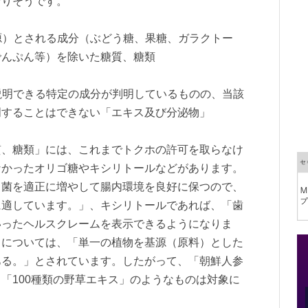
なりそうです。
ー源）とされる成分（ぶどう糖、果糖、ガラクトー
でんぷん等）を除いた糖質、糖類
を説明できる特定の成分が判明しているものの、当該
明することはできない「エキス及び分泌物」
、糖類」には、これまでトクホの許可を取らなけ
なかったオリゴ糖やキシリトールなどがあります。
ス菌を適正に増やして腸内環境を良好に保つので、
に適しています。」、キシリトールであれば、「歯
いったヘルスクレームを表示できるようになりま
」については、「単一の植物を基源（原料）とした
ある。」とされています。したがって、「朝鮮人参
「100種類の野草エキス」のようなものは対象に