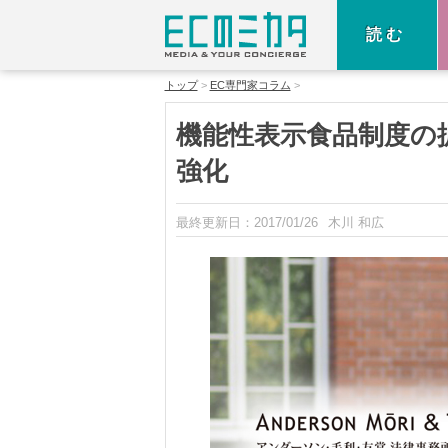
読む
トップ
EC専門家コラム
機能性表示食品制度の
強化
最終更新日：
2017/01/26
木川 和広