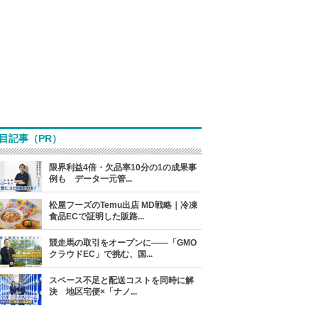
目記事（PR）
限界利益4倍・欠品率10分の1の成果事
例も データ一元管...
松屋フーズのTemu出店 MD戦略｜冷凍
食品ECで証明した販路...
競走馬の取引をオープンに――「GMO
クラウドEC」で挑む、国...
スペース不足と配送コストを同時に解
決 地区宅便×「ナノ...