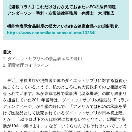
【連載コラム】これだけはおさえておきたいECの法律問題
アンダーソン・毛利・友常法律事務所 弁護士 木川和広
機能性表示食品制度の拡大といわゆる健康食品への規制強化
https://www.ecnomikata.com/column/13234/
目次
1. ダイエットサプリへの景品表示法の適用
2. 消費者庁ガイドライン
最近、消費者庁や消費者団体のダイエットサプリに対する監視が
厳しくなっているようで、私のところにも大変数多くのご相談が寄
せられています。私が東京地検で薬事法（現薬機法）の取り締まり
を担当していた2011年当時は、ダイエットサプリの強烈なLP（ラン
ディングページ）が全盛の時代で、「アメリカではFDAの承認を受
けて医薬品として販売されているダイエットサプリが日本初上陸」
とか、「50キロ以下の人は絶対に飲まないでください。1週間で脂
肪が10キロ溶けます。」など、いくらなんでもそれはないでしょう