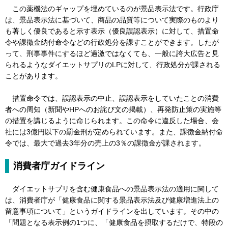
この薬機法のギャップを埋めているのが景品表示法です。行政庁
は、景品表示法に基づいて、商品の品質等について実際のものより
も著しく優良であると示す表示（優良誤認表示）に対して、措置命
令や課徴金納付命令などの行政処分を課すことができます。したが
って、刑事事件にするほど過激ではなくても、一般に誇大広告と見
られるようなダイエットサプリのLPに対して、行政処分が課される
ことがあります。
措置命令では、誤認表示の中止、誤認表示をしていたことの消費
者への周知（新聞やHPへのお詫び文の掲載）、再発防止策の実施等
の措置を講じるように命じられます。この命令に違反した場合、会
社には3億円以下の罰金刑が定められています。また、課徴金納付命
令では、最大で過去3年分の売上の3％の課徴金が課されます。
消費者庁ガイドライン
ダイエットサプリを含む健康食品への景品表示法の適用に関して
は、消費者庁が「健康食品に関する景品表示法及び健康増進法上の
留意事項について」というガイドラインを出しています。その中の
「問題となる表示例の1つに、「健康食品を摂取するだけで、特段の