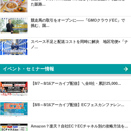
た販路...
競走馬の取引をオープンに――「GMOクラウドEC」で
挑む、国...
スペース不足と配送コストを同時に解決 地区宅便×「ナ
ノ...
イベント・セミナー情報
【8/7～8/16アーカイブ配信】＼全8社・累計25,000...
【8/8～8/16アーカイブ配信】ECフェスカンファレン...
Amazon？楽天？自社EC？ECチャネル別の攻略方法を...