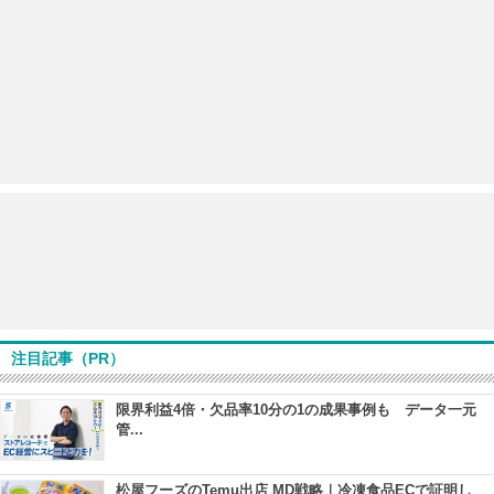
注目記事（PR）
限界利益4倍・欠品率10分の1の成果事例も データ一元
管...
松屋フーズのTemu出店 MD戦略｜冷凍食品ECで証明し