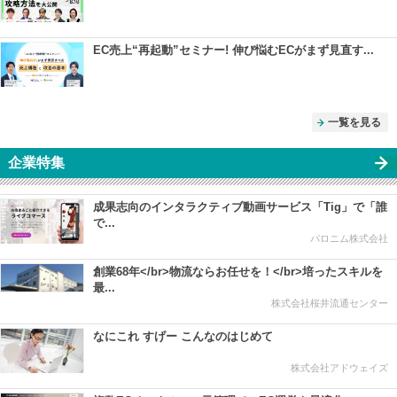
EC売上“再起動”セミナー! 伸び悩むECがまず見直す...
一覧を見る
企業特集
成果志向のインタラクティブ動画サービス「Tig」で「誰
で...
パロニム株式会社
創業68年</br>物流ならお任せを！</br>培ったスキルを
最...
株式会社桜井流通センター
なにこれ すげー こんなのはじめて
株式会社アドウェイズ