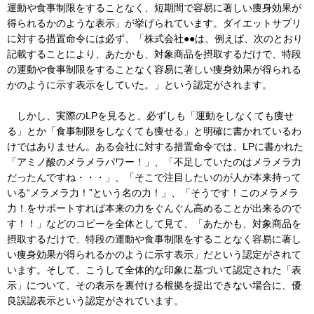
運動や食事制限をすることなく、短期間で容易に著しい痩身効果が
得られるかのような表示」が挙げられています。ダイエットサプリ
に対する措置命令には必ず、「株式会社●●は、例えば、次のとおり
記載することにより、あたかも、対象商品を摂取するだけで、特段
の運動や食事制限をすることなく容易に著しい痩身効果が得られる
かのように示す表示をしていた。」という認定がされます。
しかし、実際のLPを見ると、必ずしも「運動をしなくても痩せ
る」とか「食事制限をしなくても痩せる」と明確に書かれているわ
けではありません。ある会社に対する措置命令では、LPに書かれた
「アミノ酸のメラメラパワー！」、「不足していたのはメラメラ力
だったんですね・・・」、「そこで注目したいのが人が本来持って
いる“メラメラ力！”という名の力！」、「そうです！このメラメラ
力！をサポートすれば本来の力をぐんぐん高めることが出来るので
す！！」などのコピーを全体として見て、「あたかも、対象商品を
摂取するだけで、特段の運動や食事制限をすることなく容易に著し
い痩身効果が得られるかのように示す表示」だという認定がされて
います。そして、こうして全体的な印象に基づいて認定された「表
示」について、その表示を裏付ける根拠を提出できない場合に、優
良誤認表示という認定がされています。