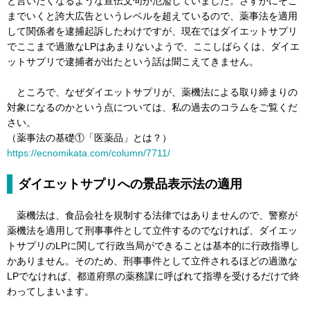
と言いたくなるような宣伝文句が氾濫していました。さすがにそこ
までいくと誇大広告というレベルを超えているので、薬事法を適用
して関係者を逮捕起訴したわけですが、現在ではダイエットサプリ
でここまで過激なLPはあまりないようで、ここしばらくは、ダイエ
ットサプリで逮捕者が出たという話は聞こえてきません。
ところで、なぜダイエットサプリが、薬機法による取り締まりの
対象になるのかという点については、私の過去のコラムをご覧くだ
さい。
（薬事法の基礎①「医薬品」とは？）
https://ecnomikata.com/column/7711/
ダイエットサプリへの景品表示法の適用
薬機法は、食品会社を規制する法律ではありませんので、警察が
薬機法を適用して刑事事件として立件するのでなければ、ダイエッ
トサプリのLPに関して行政当局ができることは基本的に行政指導し
かありません。そのため、刑事事件として立件されるほどの過激な
LPでなければ、都道府県の薬務課に呼ばれて指導を受けるだけで終
わってしまいます。