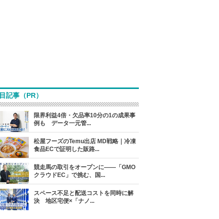
目記事（PR）
限界利益4倍・欠品率10分の1の成果事
例も データ一元管...
松屋フーズのTemu出店 MD戦略｜冷凍
食品ECで証明した販路...
競走馬の取引をオープンに――「GMO
クラウドEC」で挑む、国...
スペース不足と配送コストを同時に解
決 地区宅便×「ナノ...