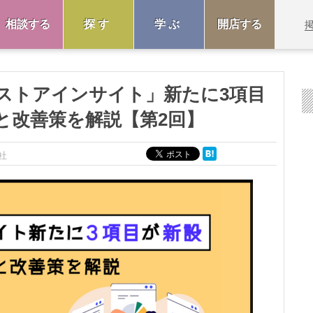
相談する
探す
学ぶ
開店する
n「ストアインサイト」新たに3項目
と改善策を解説【第2回】
社