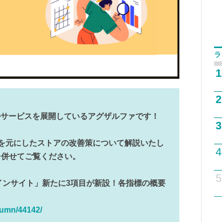
ラ
1
2
サルサービスを展開しているアグザルファです！
3
を元にしたストアの改善策について解説いたし
4
を併せてご覧ください。
5
アインサイト」新たに3項目が新設！各指標の概要
lumn/44142/