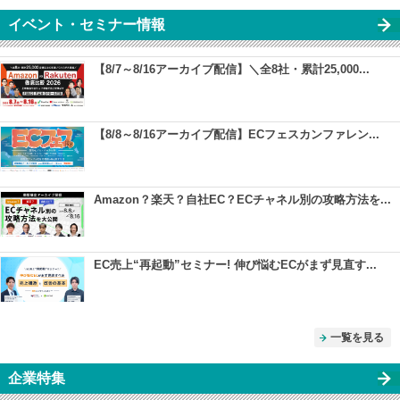
イベント・セミナー情報
【8/7～8/16アーカイブ配信】＼全8社・累計25,000...
【8/8～8/16アーカイブ配信】ECフェスカンファレン...
Amazon？楽天？自社EC？ECチャネル別の攻略方法を...
EC売上“再起動”セミナー! 伸び悩むECがまず見直す...
一覧を見る
企業特集