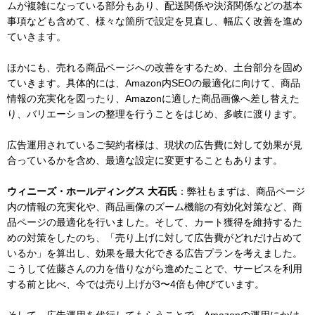
ムが複雑になっている部分もあり、配送関係や決済関係などの基本
事項なども含めて、様々な箇所で設定を見直し、幅広く改善を進め
ていきます。
ほかにも、売れる商品ページへの改善をするため、土台部分を固め
ていきます。具体的には、Amazon内SEOの最適化に向けて、商品
情報の充実化を図ったり、Amazonに適した商品画像へ差し替えた
り、バリエーションの整理を行うことをはじめ、多岐に渡ります。
広告運用されているご契約者様は、現状の広告費に対して効果が見
合っているかを含め、最適な設定に変更することもあります。
ウィニーズ・ホールディングス 大石氏
：弊社もまずは、商品ページ
内の情報の充実化や、商品画像のズーム機能の有効化対策など、商
品ページの最適化を行いました。そして、カート獲得を維持するた
めの対策をしたのち、「売り上げに対して広告費がどれだけ占めて
いるか」を算出し、効果を最大化できる広告プランを考えました。
こうして佐藤さんの力を借りながら進めたことで、サービスを利用
する前と比べ、今では売り上げが3〜4倍も伸びています。