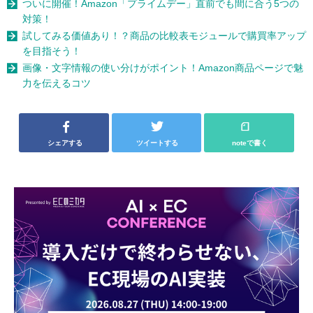
ついに開催！Amazon「プライムデー」直前でも間に合う5つの
対策！
試してみる価値あり！？商品の比較表モジュールで購買率アップ
を目指そう！
画像・文字情報の使い分けがポイント！Amazon商品ページで魅
力を伝えるコツ
シェアする
ツイートする
noteで書く