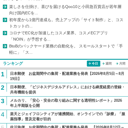
楽しさを仕掛け、喜びを届けるQoo10と小田急百貨店が若年層
向け国内ECを...
初年度から1億円達成も。売上アップの「サイト制作」と、コス
トカットの...
コロナでEC化が加速したコスメ業界。コスメECアプリ
「NOIN」が予想する...
BtoBのバックヤード業務の自動化を。 スモールスタートで「手
軽に」「ス...
ランキング
今日
週間
月間
1
日本郵便 お盆期間中の集荷・配達業務を発表【2026年8月5日～8月
19日】
2
日本郵便、「ビジネスデジタルアドレス」における緯度経度の登録・
共有機能を提供
3
メルカリ、「安心・安全の取り組みに関する透明性レポート」2026
年上半期版を公開
4
楽天とジェイフロンティアが連携開始、オンラインでの「診療」「服
薬指導」普及定着が目的
5
佐川急便、お盆期間中の集荷・配達業務を発表 【2026年8月12日～