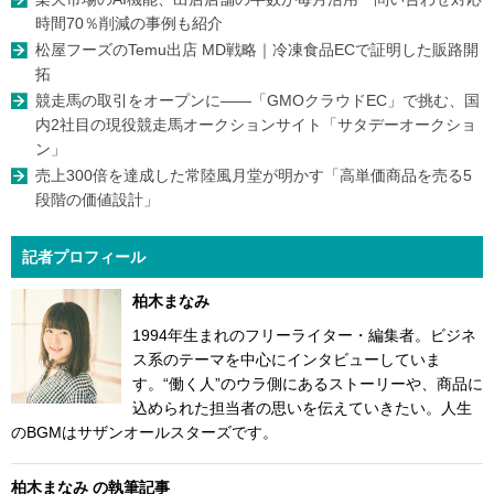
時間70％削減の事例も紹介
松屋フーズのTemu出店 MD戦略｜冷凍食品ECで証明した販路開
拓
競走馬の取引をオープンに――「GMOクラウドEC」で挑む、国
内2社目の現役競走馬オークションサイト「サタデーオークショ
ン」
売上300倍を達成した常陸風月堂が明かす「高単価商品を売る5
段階の価値設計」
記者プロフィール
柏木まなみ
1994年生まれのフリーライター・編集者。ビジネ
ス系のテーマを中心にインタビューしていま
す。“働く人”のウラ側にあるストーリーや、商品に
込められた担当者の思いを伝えていきたい。人生
のBGMはサザンオールスターズです。
柏木まなみ の執筆記事