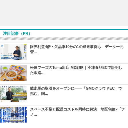
注目記事（PR）
限界利益4倍・欠品率10分の1の成果事例も データ一元
管...
松屋フーズのTemu出店 MD戦略｜冷凍食品ECで証明し
た販路...
競走馬の取引をオープンに――「GMOクラウドEC」で
挑む、国...
スペース不足と配送コストを同時に解決 地区宅便×「ナ
ノ...