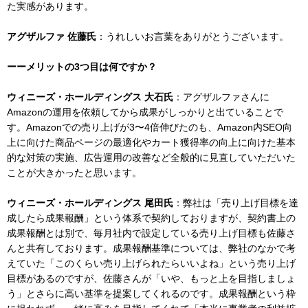
た実感があります。
アグザルファ 佐藤氏
：うれしいお言葉をありがとうございます。
ーーメリットの3つ目は何ですか？
ウィニーズ・ホールディングス 大石氏
：アグザルファさんに
Amazonの運用を依頼してから成果がしっかりと出ていることで
す。Amazonでの売り上げが3〜4倍伸びたのも、Amazon内SEO向
上に向けた商品ページの最適化やカート獲得率の向上に向けた基本
的な対策の実施、広告運用の改善など全般的に見直していただいた
ことが大きかったと思います。
ウィニーズ・ホールディングス 尾田氏
：弊社は「売り上げ目標を達
成したら成果報酬」という体系で契約しておりますが、契約書上の
成果報酬とは別で、毎月社内で設定している売り上げ目標も佐藤さ
んと共有しております。成果報酬基準については、弊社のなかで考
えていた「このくらい売り上げられたらいいよね」という売り上げ
目標があるのですが、佐藤さんが「いや、もっと上を目指しましょ
う」とさらに高い基準を提案してくれるのです。成果報酬という枠