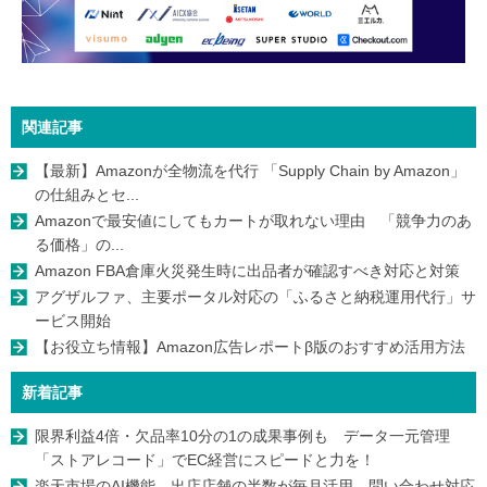
関連記事
【最新】Amazonが全物流を代行 「Supply Chain by Amazon」
の仕組みとセ...
Amazonで最安値にしてもカートが取れない理由 「競争力のあ
る価格」の...
Amazon FBA倉庫火災発生時に出品者が確認すべき対応と対策
アグザルファ、主要ポータル対応の「ふるさと納税運用代行」サ
ービス開始
【お役立ち情報】Amazon広告レポートβ版のおすすめ活用方法
新着記事
限界利益4倍・欠品率10分の1の成果事例も データ一元管理
「ストアレコード」でEC経営にスピードと力を！
楽天市場のAI機能、出店店舗の半数が毎月活用 問い合わせ対応