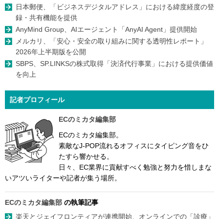
日本郵便、「ビジネスデジタルアドレス」における緯度経度の登
録・共有機能を提供
AnyMind Group、AIエージェント「AnyAI Agent」提供開始
メルカリ、「安心・安全の取り組みに関する透明性レポート」
2026年上半期版を公開
SBPS、SP.LINKSの株式取得「決済代行事業」における提供価値
を向上
記者プロフィール
ECのミカタ編集部
ECのミカタ編集部。
素敵なJ-POP流れるオフィスにタイピング音をひ
たすら響かせる。
日々、EC業界に貢献すべく勉強と努力を惜しまな
いアツいライターや記者が集う場所。
ECのミカタ編集部
の執筆記事
楽天とジェイフロンティアが連携開始、オンラインでの「診療」