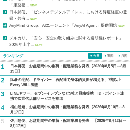
「服薬指...
NEW!
日本郵便、「ビジネスデジタルアドレス」における緯度経度の登
録・共有...
NEW!
AnyMind Group、AIエージェント「AnyAI Agent」提供開始
NEW!
メルカリ、「安心・安全の取り組みに関する透明性レポート」
2026年上半...
NEW!
ランキング
今日
週間
月間
1
日本郵便 お盆期間中の集荷・配達業務を発表【2026年8月5日～8月
19日】
2
猛暑の宅配、ドライバー「再配達で身体的負担が増える」7割以上
Every WiLL調査
3
LINEヤフー、セブン-イレブンなど5社と戦略提携 ID・ポイント連
携で次世代店舗サービスを推進
4
福山通運、お盆期間中の集荷・配達業務を発表【2026年8月10日～8
月17日】
5
佐川急便、お盆期間中の集荷・配達業務を発表 【2026年8月12日～
8月17日】