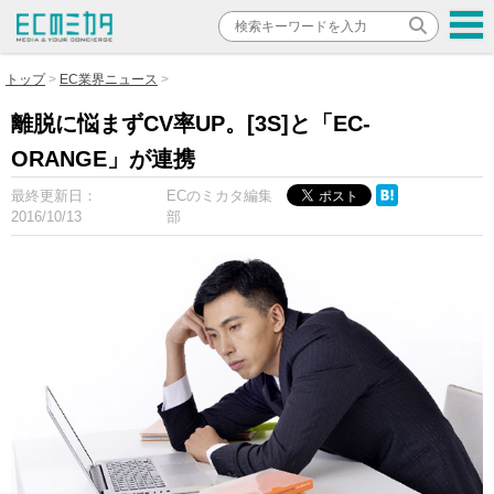
トップ
EC業界ニュース
離脱に悩まずCV率UP。[3S]と「EC-
ORANGE」が連携
最終更新日：
ECのミカタ編集
2016/10/13
部