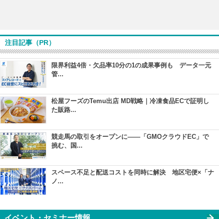
注目記事（PR）
限界利益4倍・欠品率10分の1の成果事例も データ一元
管...
松屋フーズのTemu出店 MD戦略｜冷凍食品ECで証明し
た販路...
競走馬の取引をオープンに――「GMOクラウドEC」で
挑む、国...
スペース不足と配送コストを同時に解決 地区宅便×「ナ
ノ...
イベント・セミナー情報