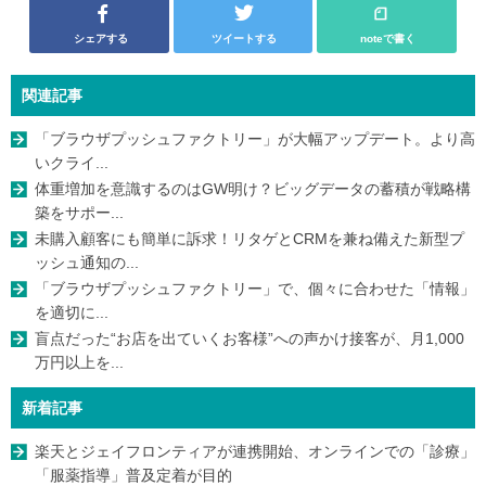
シェアする
ツイートする
noteで書く
関連記事
「ブラウザプッシュファクトリー」が大幅アップデート。より高
いクライ...
体重増加を意識するのはGW明け？ビッグデータの蓄積が戦略構
築をサポー...
未購入顧客にも簡単に訴求！リタゲとCRMを兼ね備えた新型プ
ッシュ通知の...
「ブラウザプッシュファクトリー」で、個々に合わせた「情報」
を適切に...
盲点だった“お店を出ていくお客様”への声かけ接客が、月1,000
万円以上を...
新着記事
楽天とジェイフロンティアが連携開始、オンラインでの「診療」
「服薬指導」普及定着が目的