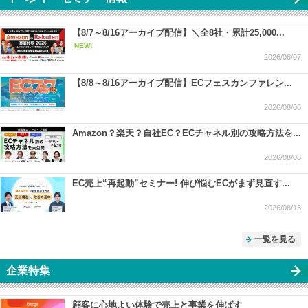
【8/7～8/16アーカイブ配信】＼全8社・累計25,000...
NEW!
2026/08/07
【8/8～8/16アーカイブ配信】ECフェスカンファレン...
2026/08/08
Amazon？楽天？自社EC？ECチャネル別の攻略方法を...
2026/08/08
EC売上“再起動”セミナー! 伸び悩むECがまず見直す...
2026/08/13
一覧を見る
企業特集
顧客に心地よい体験で売上と事業を伸ばす