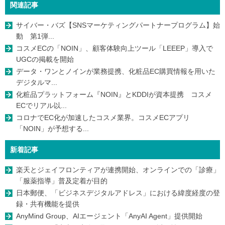
関連記事
サイバー・バズ【SNSマーケティングパートナープログラム】始
動 第1弾...
コスメECの「NOIN」、顧客体験向上ツール「LEEEP」導入で
UGCの掲載を開始
データ・ワンとノインが業務提携、化粧品EC購買情報を用いた
デジタルマ...
化粧品プラットフォーム『NOIN』とKDDIが資本提携 コスメ
ECでリアル以...
コロナでEC化が加速したコスメ業界。コスメECアプリ
「NOIN」が予想する...
新着記事
楽天とジェイフロンティアが連携開始、オンラインでの「診療」
「服薬指導」普及定着が目的
日本郵便、「ビジネスデジタルアドレス」における緯度経度の登
録・共有機能を提供
AnyMind Group、AIエージェント「AnyAI Agent」提供開始