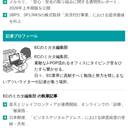
メルカリ、「安心・安全の取り組みに関する透明性レポート」
2026年上半期版を公開
SBPS、SP.LINKSの株式取得「決済代行事業」における提供価値
を向上
記者プロフィール
ECのミカタ編集部
ECのミカタ編集部。
素敵なJ-POP流れるオフィスにタイピング音をひ
たすら響かせる。
日々、EC業界に貢献すべく勉強と努力を惜しまな
いアツいライターや記者が集う場所。
ECのミカタ編集部
の執筆記事
楽天とジェイフロンティアが連携開始、オンラインでの「診療」
「服薬指...
日本郵便、「ビジネスデジタルアドレス」における緯度経度の登
録・共有...