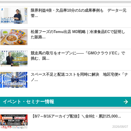
限界利益4倍・欠品率10分の1の成果事例も データ一元
管...
松屋フーズのTemu出店 MD戦略｜冷凍食品ECで証明し
た販路...
競走馬の取引をオープンに――「GMOクラウドEC」で
挑む、国...
スペース不足と配送コストを同時に解決 地区宅便×「ナ
ノ...
イベント・セミナー情報
【8/7～8/16アーカイブ配信】＼全8社・累計25,000...
2026/08/07