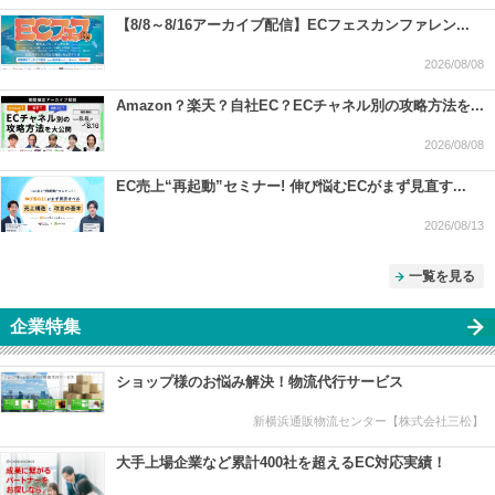
【8/8～8/16アーカイブ配信】ECフェスカンファレン...
2026/08/08
Amazon？楽天？自社EC？ECチャネル別の攻略方法を...
2026/08/08
EC売上“再起動”セミナー! 伸び悩むECがまず見直す...
2026/08/13
一覧を見る
企業特集
ショップ様のお悩み解決！物流代行サービス
新横浜通販物流センター【株式会社三松】
大手上場企業など累計400社を超えるEC対応実績！