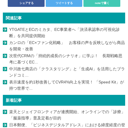
シェアする
ツイートする
noteで書く
関連記事
YTGATEとECのミカタ、EC事業者へ「決済承認率の可視化診
断」を共同提供開始
カンロの「EC×ファン化戦略」 お客様の声を反映しながら商品
を開発・改善
次世代CRMの「持続的成長のシナリオ」に学ぶ！ 長期戦略思
考に基づくEC...
中川政七商店の「クラスタリング」と「生成AI」を活用したブラ
ンドコミ...
表示速度を約1秒改善してCVR4%向上を実現！ 「Speed Kit」が
持つ世界で...
新着記事
楽天とジェイフロンティアが連携開始、オンラインでの「診療」
「服薬指導」普及定着が目的
日本郵便、「ビジネスデジタルアドレス」における緯度経度の登