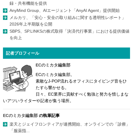
録・共有機能を提供
AnyMind Group、AIエージェント「AnyAI Agent」提供開始
メルカリ、「安心・安全の取り組みに関する透明性レポート」
2026年上半期版を公開
SBPS、SP.LINKSの株式取得「決済代行事業」における提供価値
を向上
記者プロフィール
ECのミカタ編集部
ECのミカタ編集部。
素敵なJ-POP流れるオフィスにタイピング音をひ
たすら響かせる。
日々、EC業界に貢献すべく勉強と努力を惜しまな
いアツいライターや記者が集う場所。
ECのミカタ編集部
の執筆記事
楽天とジェイフロンティアが連携開始、オンラインでの「診療」
「服薬指...