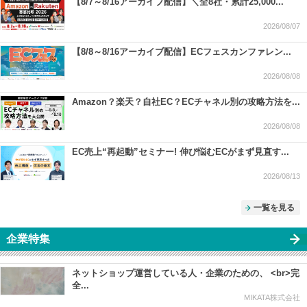
【8/7～8/16アーカイブ配信】＼全8社・累計25,000...
2026/08/07
【8/8～8/16アーカイブ配信】ECフェスカンファレン...
2026/08/08
Amazon？楽天？自社EC？ECチャネル別の攻略方法を...
2026/08/08
EC売上“再起動”セミナー! 伸び悩むECがまず見直す...
2026/08/13
一覧を見る
企業特集
ネットショップ運営している人・企業のための、 <br>完
全...
MIKATA株式会社