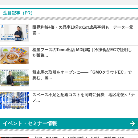
注目記事（PR）
限界利益4倍・欠品率10分の1の成果事例も データ一元
管...
松屋フーズのTemu出店 MD戦略｜冷凍食品ECで証明し
た販路...
競走馬の取引をオープンに――「GMOクラウドEC」で
挑む、国...
スペース不足と配送コストを同時に解決 地区宅便×「ナ
ノ...
イベント・セミナー情報