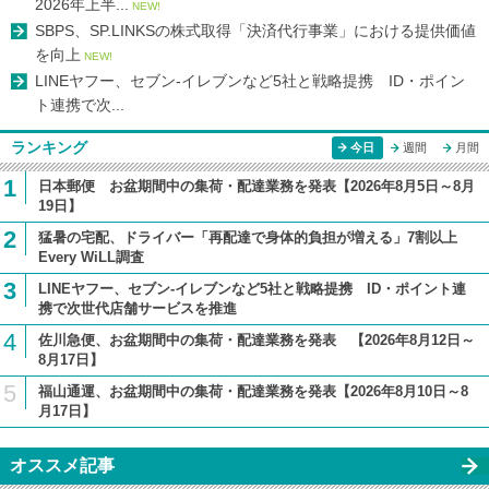
2026年上半...
NEW!
SBPS、SP.LINKSの株式取得「決済代行事業」における提供価値
を向上
NEW!
LINEヤフー、セブン-イレブンなど5社と戦略提携 ID・ポイン
ト連携で次...
ランキング
今日
週間
月間
1
日本郵便 お盆期間中の集荷・配達業務を発表【2026年8月5日～8月
19日】
2
猛暑の宅配、ドライバー「再配達で身体的負担が増える」7割以上
Every WiLL調査
3
LINEヤフー、セブン-イレブンなど5社と戦略提携 ID・ポイント連
携で次世代店舗サービスを推進
4
佐川急便、お盆期間中の集荷・配達業務を発表 【2026年8月12日～
8月17日】
5
福山通運、お盆期間中の集荷・配達業務を発表【2026年8月10日～8
月17日】
オススメ記事