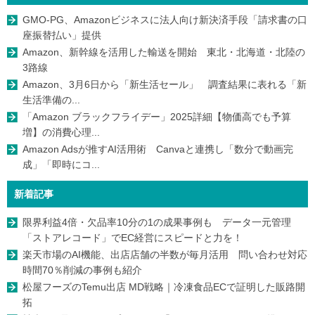
GMO-PG、Amazonビジネスに法人向け新決済手段「請求書の口
座振替払い」提供
Amazon、新幹線を活用した輸送を開始 東北・北海道・北陸の
3路線
Amazon、3月6日から「新生活セール」 調査結果に表れる「新
生活準備の...
「Amazon ブラックフライデー」2025詳細【物価高でも予算
増】の消費心理...
Amazon Adsが推すAI活用術 Canvaと連携し「数分で動画完
成」「即時にコ...
新着記事
限界利益4倍・欠品率10分の1の成果事例も データ一元管理
「ストアレコード」でEC経営にスピードと力を！
楽天市場のAI機能、出店店舗の半数が毎月活用 問い合わせ対応
時間70％削減の事例も紹介
松屋フーズのTemu出店 MD戦略｜冷凍食品ECで証明した販路開
拓