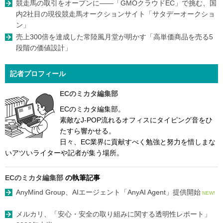
競走馬の取引をオープンに――「GMOクラウドEC」で挑む、国
内2社目の現役競走馬オークションサイト「サタデーオークショ
ン」
売上300倍を達成した常陸風月堂が明かす「高単価商品を売る5
段階の価値設計」
記者プロフィール
ECのミカタ編集部
ECのミカタ編集部。
素敵なJ-POP流れるオフィスにタイピング音をひ
たすら響かせる。
日々、EC業界に貢献すべく勉強と努力を惜しまな
いアツいライターや記者が集う場所。
ECのミカタ編集部
の執筆記事
AnyMind Group、AIエージェント「AnyAI Agent」提供開始
NEW!
メルカリ、「安心・安全の取り組みに関する透明性レポート」