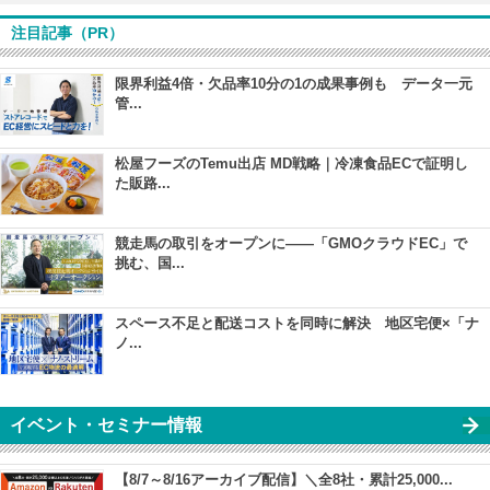
注目記事（PR）
限界利益4倍・欠品率10分の1の成果事例も データ一元
管...
松屋フーズのTemu出店 MD戦略｜冷凍食品ECで証明し
た販路...
競走馬の取引をオープンに――「GMOクラウドEC」で
挑む、国...
スペース不足と配送コストを同時に解決 地区宅便×「ナ
ノ...
イベント・セミナー情報
【8/7～8/16アーカイブ配信】＼全8社・累計25,000...