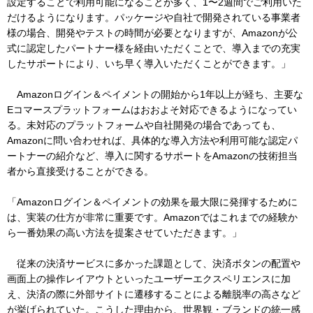
設定することで利用可能になることが多く、1〜2週間でご利用いた
だけるようになります。パッケージや自社で開発されている事業者
様の場合、開発やテストの時間が必要となりますが、Amazonが公
式に認定したパートナー様を経由いただくことで、導入までの充実
したサポートにより、いち早く導入いただくことができます。」
Amazonログイン＆ペイメントの開始から1年以上が経ち、主要な
Eコマースプラットフォームはおおよそ対応できるようになってい
る。未対応のプラットフォームや自社開発の場合であっても、
Amazonに問い合わせれば、具体的な導入方法や利用可能な認定パ
ートナーの紹介など、導入に関するサポートをAmazonの技術担当
者から直接受けることができる。
「Amazonログイン＆ペイメントの効果を最大限に発揮するために
は、実装の仕方が非常に重要です。Amazonではこれまでの経験か
ら一番効果の高い方法を提案させていただきます。」
従来の決済サービスに多かった課題として、決済ボタンの配置や
画面上の操作レイアウトといったユーザーエクスペリエンスに加
え、決済の際に外部サイトに遷移することによる離脱率の高さなど
が挙げられていた。こうした理由から、世界観・ブランドの統一感