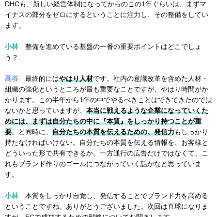
DHCも、新しい経営体制になってからのこの1年ぐらいは、まずマ
イナスの部分をゼロにするということに注力し、その整備をしてい
ます。
小林
整備を進めている基盤の一番の重要ポイントはどこでしょ
う？
髙谷
最終的には
やはり人材
です。社内の意識改革を含めた人材・
組織の強化というところが最も重要なことですが、やはり時間がか
かります。この半年から1年の中でやるべきことはできてきたのでは
ないかと思っていますが、
本当に戦えるような企業になっていくた
めには、まずは自分たちの中に『本質』をしっかり持つことが重
要
。と同時に、
自分たちの本質を伝えるための、発信力
もしっかり
持たなければいけない。自分たちの本質を伝える情報を、お客様と
どういった形で共有できるか。一方通行の広告だけではなくて、こ
れもブランド作りのゴールにつながっていく話かなと思っていま
す。
小林
本質をしっかり自覚し、発信することでブランド力を高める
ということですね。ありがとうございました。次回は直球になりま
すが、ECで成功するための戦略についてお聞きします。