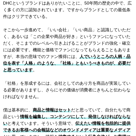
DHCというブランドはありがたいことに、50年間の歴史の中で、広
く多くの方に認知されています。ですからブランドとしての最低条
件はクリアできている。
そこから一歩進めて、「いい会社」「いい商品」と認識していただ
く、あるいは「この企業や商品が好き」というファンになっていた
だく、そこまでのレベルへ引き上げることがブランドの強化・確立
には必要です。機能と価格でファンになってもらえることもありま
すが、本当の意味でのファン獲得には、
人でいうところの人柄・品
位を表す「人格」のような、「社格」ともいうべきものが、必要だ
と思っています
。
「社格」を形成するには、会社としてのあり方を商品が実装してい
る必要がありますし、さらにその価値が消費者にきちんと伝わらな
ければなりません。
僕は基本的に、
商品と情報はセット
だと思っていて、自分たちで商
品という
情報を編集し、コンテンツにして、発信しなければならな
い
と考えています。そういう意味で、
伝えたい情報を包括的に提供
できるお客様への会報誌などのオウンドメディアは重要なメディア