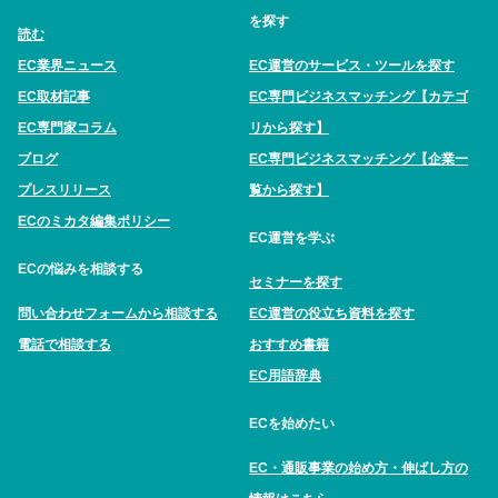
を探す
読む
EC業界ニュース
EC運営のサービス・ツールを探す
EC取材記事
EC専門ビジネスマッチング【カテゴ
EC専門家コラム
リから探す】
ブログ
EC専門ビジネスマッチング【企業一
プレスリリース
覧から探す】
ECのミカタ編集ポリシー
EC運営を学ぶ
ECの悩みを相談する
セミナーを探す
問い合わせフォームから相談する
EC運営の役立ち資料を探す
電話で相談する
おすすめ書籍
EC用語辞典
ECを始めたい
EC・通販事業の始め方・伸ばし方の