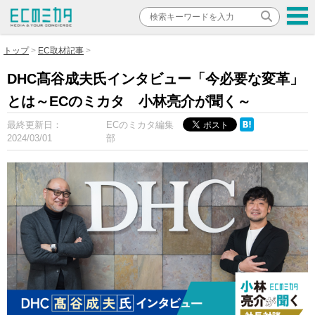
トップ
EC取材記事
DHC髙谷成夫氏インタビュー「今必要な変革」
とは～ECのミカタ 小林亮介が聞く～
最終更新日：
ECのミカタ編集
2024/03/01
部