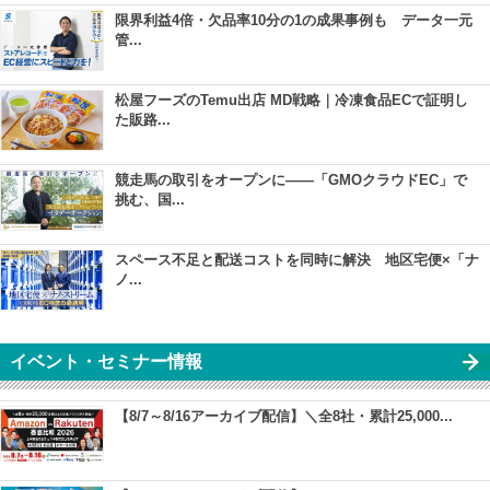
限界利益4倍・欠品率10分の1の成果事例も データ一元
管...
松屋フーズのTemu出店 MD戦略｜冷凍食品ECで証明し
た販路...
競走馬の取引をオープンに――「GMOクラウドEC」で
挑む、国...
スペース不足と配送コストを同時に解決 地区宅便×「ナ
ノ...
イベント・セミナー情報
【8/7～8/16アーカイブ配信】＼全8社・累計25,000...