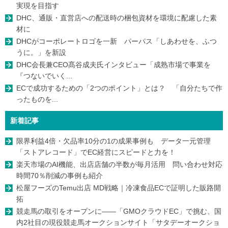
実現を目指す
DHC、通販・直営店への配送時の梱包資材を環境に配慮した素
材に
DHCがコーポレートロゴを一新 パーパス「しあわせを、ふつ
うに。」を新設
DHC会長兼CEO髙谷成夫氏インタビュー「成熟市場で事業を
『つないでいく...
ECで成功するための「2つのポイント」とは？ 「自分たちで作
ったものを...
新着記事
限界利益4倍・欠品率10分の1の成果事例も データ一元管理
「ストアレコード」でEC経営にスピードと力を！
楽天市場のAI機能、出店店舗の半数が毎月活用 問い合わせ対応
時間70％削減の事例も紹介
松屋フーズのTemu出店 MD戦略｜冷凍食品ECで証明した販路開
拓
競走馬の取引をオープンに――「GMOクラウドEC」で挑む、国
内2社目の現役競走馬オークションサイト「サタデーオークショ