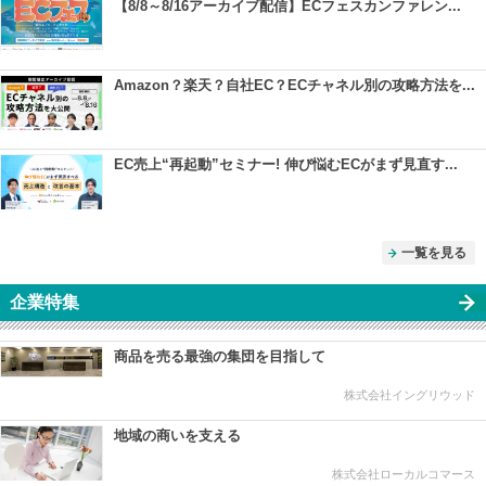
【8/8～8/16アーカイブ配信】ECフェスカンファレン...
Amazon？楽天？自社EC？ECチャネル別の攻略方法を...
EC売上“再起動”セミナー! 伸び悩むECがまず見直す...
一覧を見る
企業特集
商品を売る最強の集団を目指して
株式会社イングリウッド
地域の商いを支える
株式会社ローカルコマース