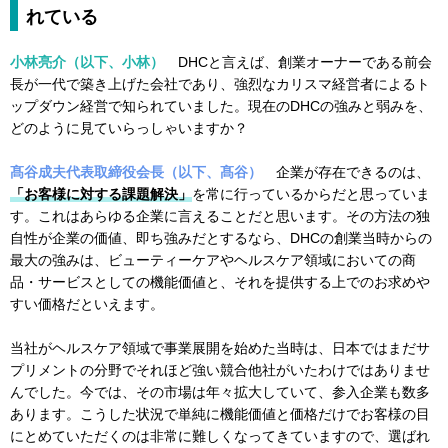
れている
小林亮介（以下、小林）
DHCと言えば、創業オーナーである前会
長が一代で築き上げた会社であり、強烈なカリスマ経営者によるト
ップダウン経営で知られていました。現在のDHCの強みと弱みを、
どのように見ていらっしゃいますか？
髙谷成夫代表取締役会長（以下、髙谷）
企業が存在できるのは、
「お客様に対する課題解決」
を常に行っているからだと思っていま
す。これはあらゆる企業に言えることだと思います。その方法の独
自性が企業の価値、即ち強みだとするなら、DHCの創業当時からの
最大の強みは、ビューティーケアやヘルスケア領域においての商
品・サービスとしての機能価値と、それを提供する上でのお求めや
すい価格だといえます。
当社がヘルスケア領域で事業展開を始めた当時は、日本ではまだサ
プリメントの分野でそれほど強い競合他社がいたわけではありませ
んでした。今では、その市場は年々拡大していて、参入企業も数多
あります。こうした状況で単純に機能価値と価格だけでお客様の目
にとめていただくのは非常に難しくなってきていますので、選ばれ