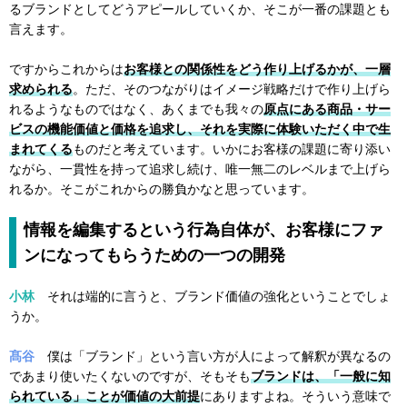
るブランドとしてどうアピールしていくか、そこが一番の課題とも
言えます。
ですからこれからは
お客様との関係性をどう作り上げるかが、一層
求められる
。ただ、そのつながりはイメージ戦略だけで作り上げら
れるようなものではなく、あくまでも我々の
原点にある商品・サー
ビスの機能価値と価格を追求し、それを実際に体験いただく中で生
まれてくる
ものだと考えています。いかにお客様の課題に寄り添い
ながら、一貫性を持って追求し続け、唯一無二のレベルまで上げら
れるか。そこがこれからの勝負かなと思っています。
情報を編集するという行為自体が、お客様にファ
ンになってもらうための一つの開発
小林
それは端的に言うと、ブランド価値の強化ということでしょ
うか。
髙谷
僕は「ブランド」という言い方が人によって解釈が異なるの
であまり使いたくないのですが、そもそも
ブランドは、「一般に知
られている」ことが価値の大前提
にありますよね。そういう意味で