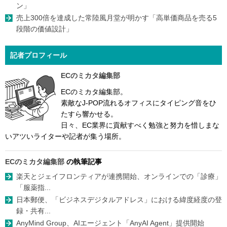
ン」
売上300倍を達成した常陸風月堂が明かす「高単価商品を売る5
段階の価値設計」
記者プロフィール
ECのミカタ編集部
ECのミカタ編集部。
素敵なJ-POP流れるオフィスにタイピング音をひ
たすら響かせる。
日々、EC業界に貢献すべく勉強と努力を惜しまな
いアツいライターや記者が集う場所。
ECのミカタ編集部
の執筆記事
楽天とジェイフロンティアが連携開始、オンラインでの「診療」
「服薬指...
日本郵便、「ビジネスデジタルアドレス」における緯度経度の登
録・共有...
AnyMind Group、AIエージェント「AnyAI Agent」提供開始