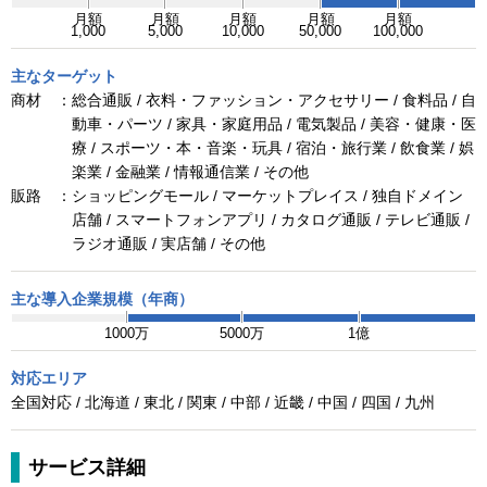
月額
月額
月額
月額
月額
1,000
5,000
10,000
50,000
100,000
主なターゲット
商材 ：
総合通販 / 衣料・ファッション・アクセサリー / 食料品 / 自
動車・パーツ / 家具・家庭用品 / 電気製品 / 美容・健康・医
療 / スポーツ・本・音楽・玩具 / 宿泊・旅行業 / 飲食業 / 娯
楽業 / 金融業 / 情報通信業 / その他
販路 ：
ショッピングモール / マーケットプレイス / 独自ドメイン
店舗 / スマートフォンアプリ / カタログ通販 / テレビ通販 /
ラジオ通販 / 実店舗 / その他
主な導入企業規模（年商）
1000万
5000万
1億
対応エリア
全国対応 / 北海道 / 東北 / 関東 / 中部 / 近畿 / 中国 / 四国 / 九州
サービス詳細