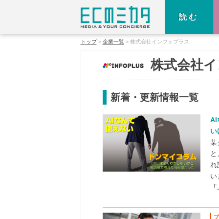
読む
トップ
企業一覧
株式会社インフォプラス
株式会社イ
新着・更新情報一覧
A
い
某
と
れ
い
「.