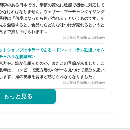
季のある日本では、季節の変化に敏感で機敏に対応して
かなければなりません。ウェザー・マーチャンダイジング
基礎は「何度になったら何が売れる」というものです。そ
先を勉強すると、食品ならどんな味つけが売れるというと
ろまで掘り下げられます...
2017年02月28日(火)09時00分
ットショップはホラーである～ドンマイコラム勘違いオム
チャネルな脱線EC～
方巻。誰が仕組んだのか、またこの季節が来ました。こ
数年は、コンビニで恵方巻のバナーを見つけて節分を思い
します。鬼の視線を昔ほど感じられなくなりました。
2017年01月26日(木)10時00分
もっと見る