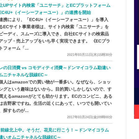
上UPサイト内検索「ユニサーチ」とECプラットフォーム
EC4U+（イーシーフォーユー）」の連携を開始
連携により、「EC4U+（イーシーフォーユー）」を導入
るECサイト事業者様は、サイト内検索「ユニサーチ」を
ピーディ、スムーズに導入でき、自社ECサイトの検索品
アップ・売上アップをいち早く実現できます。 《ECプラ
トフォーム「...
2021年03月11日(木)15時30分
レの日消費 vs コモディティ消費～ドンマイコラム勘違い
ムニチャネルな脱線EC～
個人はamazonでの買い物が一番多い。なぜなら、ショッ
ングという趣味はないから。目的買いしかしないので、す
買えるamazonがとても助かります。ECのコンビニ、ある
は吉野家ですね。生活の近くにあって、いつでも開いてい
、探すものが...
2017年03月24日(金)09時00分
C前線北上中。そうだ、花見に行こう！～ドンマイコラム
違いオムニチャネルな脱線EC～