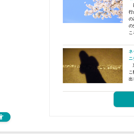
四
行
の
の
こ
ネ
ニ
恵
こ
出