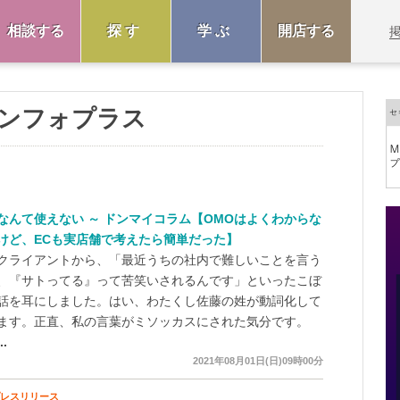
相談する
探す
学ぶ
開店する
ンフォプラス
Iなんて使えない ～ ドンマイコラム【OMOはよくわからな
けど、ECも実店舗で考えたら簡単だった】
クライアントから、「最近うちの社内で難しいことを言う
、『サトってる』って苦笑いされるんです」といったこぼ
話を耳にしました。はい、わたくし佐藤の姓が動詞化して
ます。正直、私の言葉がミソッカスにされた気分です。
..
2021年08月01日(日)09時00分
プレスリリース