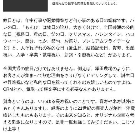
紋日とは、年中行事や冠婚葬祭など何か事のある日の総称です。ハ
レの日。「もんび」は物日の訛り。大きく分けて、全国共通の公的
な日（祝祭日、母の日、父の日、クリスマス、バレンタイン、ハロ
ウィーン、節分、七夕、節句、お祭り、プレミアムフライデーな
ど）と、人それぞれの私的な日（誕生日、結婚記念日、賀寿、出産
祝い、入学・卒業・就職祝い、新築・引越祝いなど）があります。
全国共通の紋日だけではありません。例えば、塚田農場のように、
お客さんが集まって飲む理由をさりげなくヒアリングして、誕生日
や昇進祝いなど私的な日を祝ってくれるのも嬉しいものですよね。
CRMとか、気取って横文字にする必要なんかありません。
賀寿というのは、いわゆる長寿祝いのことです。喜寿や米寿以外に
もたくさんありますし、緑寿のように21世紀の商売人が創作・消費
喚起したものもあります。その由来を知ると、オリジナル企画を考
える刺激になりますので、是非一度勉強してみてください。こじつ
け上等！