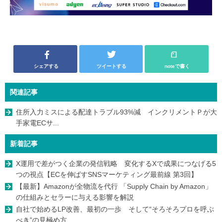
シェアする
ツイートする
noteで書く
関連記事
住所入力ミスによる配達トラブル93%減 インクリメントＰが大
手家電ECサ...
新着記事
X運用で差がつく企業の発信戦略 変化するXで成果につなげる5
つの視点【ECを伸ばすSNSマーケティング最前線 第3回】
【最新】Amazonが全物流を代行 「Supply Chain by Amazon」
の仕組みとセラーに与える影響を解説
自社で始めるLP改善、最初の一歩 そして“そろそろプロを呼ぶ
べき”の見極め方