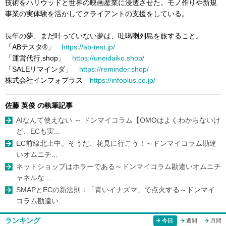
技術をハリウッドと世界の映画産業に浸透させた。モノ作りや新規
事業の実体験を活かしてクライアントの支援をしている。
長年の夢、まだ叶っていない夢は、吐噶喇列島を旅すること。
「ABテスタ®」
https://ab-test.jp/
「運営代行.shop」
https://uneidaiko.shop/
「SALEリマインダ」
https://reminder.shop/
株式会社インフォプラス
https://infoplus.co.jp/
佐藤 英俊 の執筆記事
AIなんて使えない ～ ドンマイコラム【OMOはよくわからないけ
ど、ECも実...
EC前線北上中。そうだ、花見に行こう！～ドンマイコラム勘違
いオムニチ...
ネットショップはホラーである～ドンマイコラム勘違いオムニチ
ャネルな...
SMAPとECの新法則：「青いイナズマ」で点火する～ドンマイ
コラム勘違い...
ランキング
今日
週間
月間