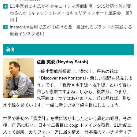
EC事業者にも広がるセキュリティ評価制度 SCS対応で何が変
わるのか【キャッシュレス・セキュリティレポート座談会 第3
回 】
Instagram運用で広がり続ける差 選ばれるブランドが実践する
最新インスタ運用
著者
佐藤 英俊 (Heyday Satoh)
一級小型船舶操縦士。潜水士。座右の銘は
「Discover new horizons! - 新しい視野を発見しよ
う」です。「視野＝水平線・地平線」という言い
回しが素敵ですよね。しかも、複数形。つまり、
水平線は一つではありません。丘に登れば、別な
水平線を見ています。一緒に新しい水平線を目にしましょう。
世界で最初の「震度計」を世に送り出したという異色の経歴。その
後、IT 系に転じ、日本で二番目に co.jp ドメインを取得。21世紀に
入って起業。カリフォルニアに居を構え、日本発のマルチメディア