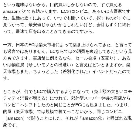
という趣味はないから。目的買いしかしないので、すぐ買える
amazonがとても助かります。ECのコンビニ、あるいは吉野家です
ね。生活の近くにあって、いつでも開いていて、探すものがすぐに
見つかって、最安値じゃないかもしれないけど、会計もすぐに終わ
って、最速で店を出ることができるのですから。
一方、日本のECは楽天市場によって築き上げられてきた、と言って
も過言ではありません。ECならではの消費を喚起してきたという見
方もできます。実店舗に例えるなら、セール会場（安売り）、ある
いは物産展（珍しいモノとの出遭い）と言えばピンときますか。楽
天市場もまた、ちょっとした（差別化された）イベントだったので
す。
ところが、何でもECで購入するようになって（売上額の大きいコモ
ディティ消費が増える）につれて、郊外型スーパーや街の商店から
コンビニへシフトしたのと同じことがECにも起きました。つまり、
的屋（楽天市場）では規模で勝てっこないから、同じコンビニ
（amazon）で闘うことにした、それが「amazon化」と呼ばれる現
象です。