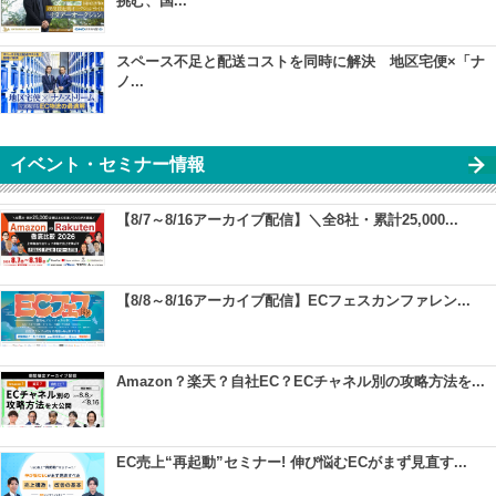
挑む、国...
スペース不足と配送コストを同時に解決 地区宅便×「ナ
ノ...
イベント・セミナー情報
【8/7～8/16アーカイブ配信】＼全8社・累計25,000...
【8/8～8/16アーカイブ配信】ECフェスカンファレン...
Amazon？楽天？自社EC？ECチャネル別の攻略方法を...
EC売上“再起動”セミナー! 伸び悩むECがまず見直す...