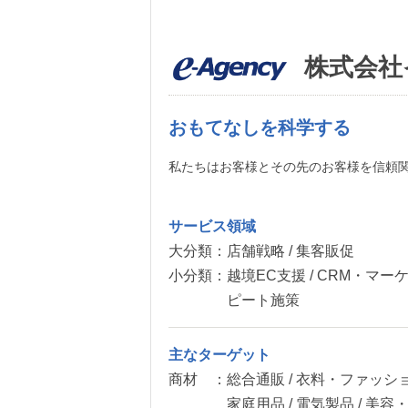
株式会社
おもてなしを科学する
私たちはお客様とその先のお客様を信頼
サービス領域
大分類：
店舗戦略 / 集客販促
小分類：
越境EC支援 / CRM・マー
ピート施策
主なターゲット
商材 ：
総合通販 / 衣料・ファッショ
家庭用品 / 電気製品 / 美