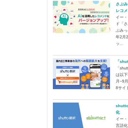
さぶみっ
レコメ
イー・
ド「さ
ぶみっと
年2月
ッ...
「shu
「shu
は以下
月−9
8サイ
shu
化
イー・
言語化