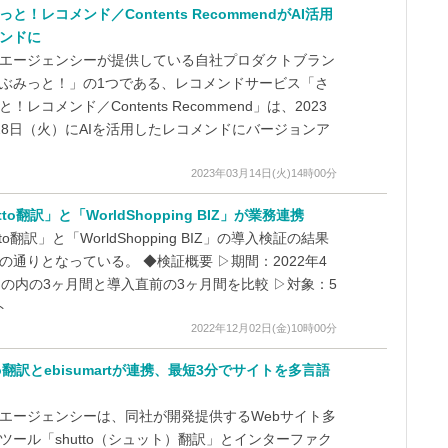
と！レコメンド／Contents RecommendがAI活用
ンドに
エージェンシーが提供している自社プロダクトブラン
ぶみっと！」の1つである、レコメンドサービス「さ
！レコメンド／Contents Recommend」は、2023
28日（火）にAIを活用したレコメンドにバージョンア
2023年03月14日(火)14時00分
tto翻訳」と「WorldShopping BIZ」が業務連携
tto翻訳」と「WorldShopping BIZ」の導入検証の結果
の通りとなっている。 ◆検証概要 ▷期間：2022年4
月の内の3ヶ月間と導入直前の3ヶ月間を比較 ▷対象：5
ト
2022年12月02日(金)10時00分
tto翻訳とebisumartが連携、最短3分でサイトを多言語
エージェンシーは、同社が開発提供するWebサイト多
ツール「shutto（シュット）翻訳」とインターファク