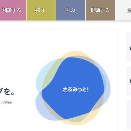
相談する
探す
学ぶ
開店する