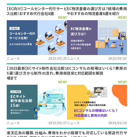
【EC向け】コールセンター代行サービ
EC物流倉庫の選び方は？相場の費用
ス比較！おすすめ代行会社8選
やおすすめの物流倉庫6選を紹介
NEW!
NEW!
ニュース
2023/05/25
ニュース
2023/05/25
【2023最新】ECサイト制作会社比較1
ECコンサルの相場はいくら？費用の
5選！選び方から制作の流れ、費用相
目安と対応範囲を解説
場まで
NEW!
NEW!
ニュース
2023/05/27
ニュース
2024/01/16
楽天広告の種類、仕組み、費用をわか
小規模でも対応している発送代行サ