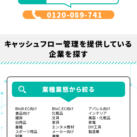
0120-089-741
キャッシュフロー管理
を提供している
企業を探す
業種業態から絞る
BtoB-EC向け
BtoC-EC向け
アパレル向け
食品向け
化粧品
インテリア
雑貨
文具
美容・化粧品
日用品
家具
家電
書籍
エンタメ商材
DIY工具
スポーツ用品
メーカー向け
製造業
卸業
農業