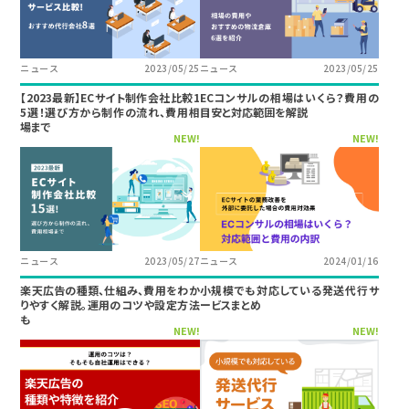
ニュース
2023/05/25
ニュース
2023/05/25
【2023最新】ECサイト制作会社比較1
ECコンサルの相場はいくら？費用の
5選！選び方から制作の流れ、費用相
目安と対応範囲を解説
場まで
NEW!
NEW!
ニュース
2023/05/27
ニュース
2024/01/16
楽天広告の種類、仕組み、費用をわか
小規模でも対応している発送代行サ
りやすく解説。運用のコツや設定方法
ービスまとめ
も
NEW!
NEW!