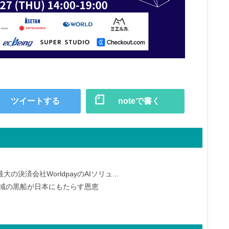
ツイートする
noteで書く
済会社WorldpayのAIソリュ...
済領域の黒船が日本にもたらす恩恵