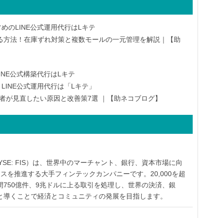
めのLINE公式運用代行はLキテ
る方法！在庫ずれ対策と複数モールの一元管理を解説｜【助
INE公式構築代行はLキテ
LINE公式運用代行は「Lキテ」
者が見直したい原因と改善策7選 ｜【助ネコブログ】
FIS（NYSE: FIS）は、世界中のマーチャント、銀行、資本市場に向
スを推進する大手フィンテックカンパニーです。20,000を超
750億件、9兆ドルに上る取引を処理し、世界の決済、銀
と導くことで経済とコミュニティの発展を目指します。