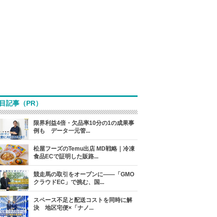
目記事（PR）
限界利益4倍・欠品率10分の1の成果事
例も データ一元管...
松屋フーズのTemu出店 MD戦略｜冷凍
食品ECで証明した販路...
競走馬の取引をオープンに――「GMO
クラウドEC」で挑む、国...
スペース不足と配送コストを同時に解
決 地区宅便×「ナノ...