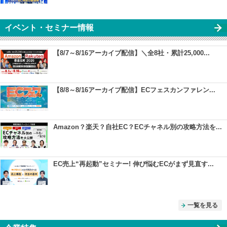
イベント・セミナー情報
【8/7～8/16アーカイブ配信】＼全8社・累計25,000...
【8/8～8/16アーカイブ配信】ECフェスカンファレン...
Amazon？楽天？自社EC？ECチャネル別の攻略方法を...
EC売上“再起動”セミナー! 伸び悩むECがまず見直す...
一覧を見る