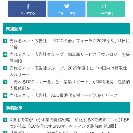
シェアする
ツイートする
noteで書く
関連記事
売れるネット広告社、「D2Cの会」フォーラム2026を6月11日に
開催
売れるネット広告社グループ、物流新サービス「ウレロジ」を提
供開始
売れるネット広告社グループ、2025年度末に「中国向け買取仕
入れサービ...
「売れるD2Cつくーる」と「楽楽リピート」が本格連携 包括的
支援体制を...
売れるネット広告社、AEO最適化支援サービスをリリース
新着記事
X運用で差がつく企業の発信戦略 変化するXで成果につなげる5
つの視点【ECを伸ばすSNSマーケティング最前線 第3回】