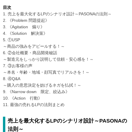
目次
1. 売上を最大化するLPのシナリオ設計～PASONAの法則～
2. 《Problem 問題提起》
3. 《Agitation 煽り》
4. 《Solution 解決策》
5. ①USP
～商品の強みをアピールする！～
6. ②会社概要・商品開発秘話
～製造元をしっかり説明して信頼・安心感を！～
7. ③お客様の声
～本名・年齢・地域・顔写真でリアルさを！～
8. ④Q&A
～購入の意思決定を妨げるネガを払拭！～
9. 《Narrow down 限定、絞込み》
10. 《Action 行動》
11. 最強の売れるLPの法則まとめ
売上を最大化するLPのシナリオ設計～PASONAの
法則～