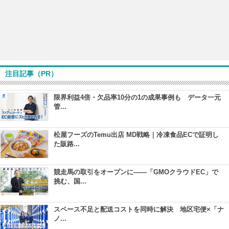
注目記事（PR）
限界利益4倍・欠品率10分の1の成果事例も データ一元
管...
松屋フーズのTemu出店 MD戦略｜冷凍食品ECで証明し
た販路...
競走馬の取引をオープンに――「GMOクラウドEC」で
挑む、国...
スペース不足と配送コストを同時に解決 地区宅便×「ナ
ノ...