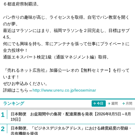
６都道府県制覇済。
パン作りの趣味が高じ、ライセンスを取得。自宅でパン教室を開く
のが夢。
最近はマラソンにはまり、福岡マラソンを２回完走し、目標はサブ
4.5。
何にでも興味を持ち、常にアンテナを張って仕事にプライベートに
全力投球中！
通販エキスパート検定1級（通販マネジメント編）取得。
『売れるネット広告社』加藤公一レオの【無料セミナー】を行って
います！
ぜひお申込みください。
詳細はこちら→
http://www.ureru.co.jp/leoseminar
ランキング
今日
週間
月間
1
日本郵便 お盆期間中の集荷・配達業務を発表【2026年8月5日～8月
19日】
2
日本郵便、「ビジネスデジタルアドレス」における緯度経度の登録・
共有機能を提供