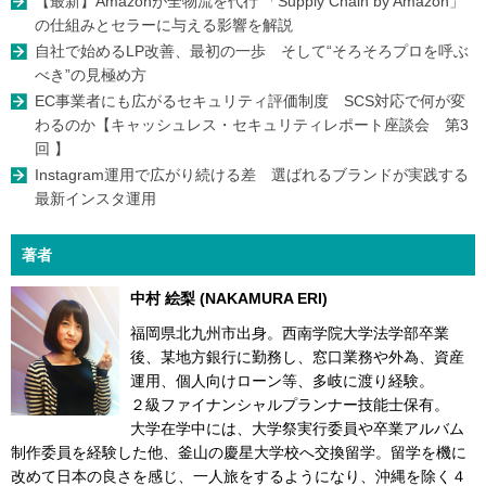
【最新】Amazonが全物流を代行 「Supply Chain by Amazon」
の仕組みとセラーに与える影響を解説
自社で始めるLP改善、最初の一歩 そして“そろそろプロを呼ぶ
べき”の見極め方
EC事業者にも広がるセキュリティ評価制度 SCS対応で何が変
わるのか【キャッシュレス・セキュリティレポート座談会 第3
回 】
Instagram運用で広がり続ける差 選ばれるブランドが実践する
最新インスタ運用
著者
中村 絵梨 (NAKAMURA ERI)
福岡県北九州市出身。西南学院大学法学部卒業
後、某地方銀行に勤務し、窓口業務や外為、資産
運用、個人向けローン等、多岐に渡り経験。
２級ファイナンシャルプランナー技能士保有。
大学在学中には、大学祭実行委員や卒業アルバム
制作委員を経験した他、釜山の慶星大学校へ交換留学。留学を機に
改めて日本の良さを感じ、一人旅をするようになり、沖縄を除く４