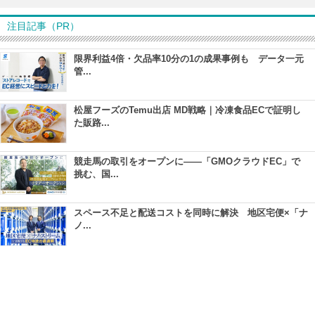
注目記事（PR）
限界利益4倍・欠品率10分の1の成果事例も データ一元
管...
松屋フーズのTemu出店 MD戦略｜冷凍食品ECで証明し
た販路...
競走馬の取引をオープンに――「GMOクラウドEC」で
挑む、国...
スペース不足と配送コストを同時に解決 地区宅便×「ナ
ノ...