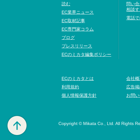
読む
問い合
相談す
EC業界ニュース
電話で
EC取材記事
EC専門家コラム
ブログ
プレスリリース
ECのミカタ編集ポリシー
ECのミカタとは
会社概
利用規約
広告掲
個人情報保護方針
お問い
Copyright © Mikata Co., Ltd. All Rights R