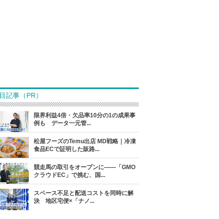
目記事（PR）
限界利益4倍・欠品率10分の1の成果事
例も データ一元管...
松屋フーズのTemu出店 MD戦略｜冷凍
食品ECで証明した販路...
競走馬の取引をオープンに――「GMO
クラウドEC」で挑む、国...
スペース不足と配送コストを同時に解
決 地区宅便×「ナノ...