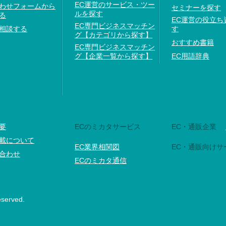
EC運営のサービス・ツー
わせフォームから
セミナーを探す
ルを探す
る
EC運営の役立ち
EC専門ビジネスマッチン
相談する
す
グ【カテゴリから探す】
おすすめ書籍
EC専門ビジネスマッチン
グ【企業一覧から探す】
EC用語辞典
要
ECのミカタサービス
EC・通販企業
載について
EC業界相関図
EC・通販向けサ
合わせ
ECのミカタ通信
eserved.