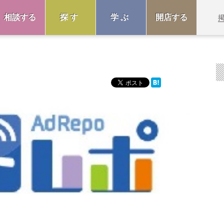
相談する
探す
学ぶ
開店する