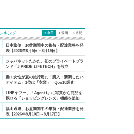
ンキング
今日
週間
月間
日本郵便 お盆期間中の集荷・配達業務を発
表【2026年8月5日～8月19日】
ジャパネットたかた、初のプライベートブラ
ンド「J PRIDE LIFETECH」を設立
働く女性が夏の旅行用に「購入・新調したい
アイテム」1位は「衣類」 Qoo10調査
LINEヤフー、「Agent i」に写真から商品を
探せる「ショッピングレンズ」機能を追加
福山通運、お盆期間中の集荷・配達業務を発
表【2026年8月10日～8月17日】