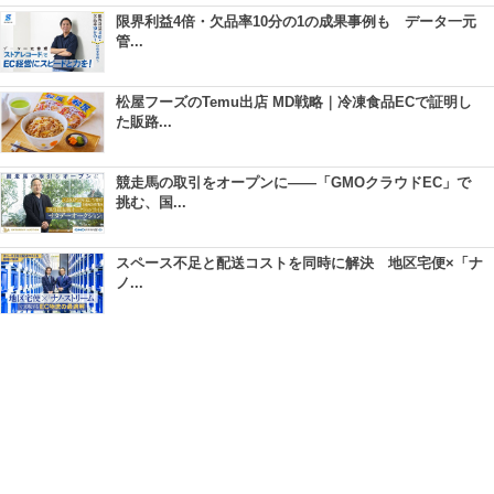
限界利益4倍・欠品率10分の1の成果事例も データ一元
管...
松屋フーズのTemu出店 MD戦略｜冷凍食品ECで証明し
た販路...
競走馬の取引をオープンに――「GMOクラウドEC」で
挑む、国...
スペース不足と配送コストを同時に解決 地区宅便×「ナ
ノ...