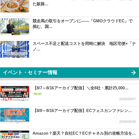
た販路...
競走馬の取引をオープンに――「GMOクラウドEC」で
挑む、国...
スペース不足と配送コストを同時に解決 地区宅便×「ナ
ノ...
イベント・セミナー情報
【8/7～8/16アーカイブ配信】＼全8社・累計25,000...
NEW!
2026/08/07
【8/8～8/16アーカイブ配信】ECフェスカンファレン...
2026/08/08
Amazon？楽天？自社EC？ECチャネル別の攻略方法を...