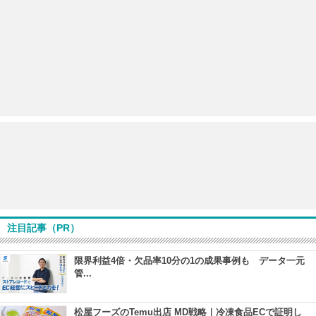
注目記事（PR）
限界利益4倍・欠品率10分の1の成果事例も データ一元
管...
松屋フーズのTemu出店 MD戦略｜冷凍食品ECで証明し