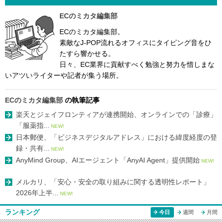
ECのミカタ編集部
ECのミカタ編集部。
素敵なJ-POP流れるオフィスにタイピング音をひ
たすら響かせる。
日々、EC業界に貢献すべく勉強と努力を惜しまな
いアツいライターや記者が集う場所。
ECのミカタ編集部
の執筆記事
楽天とジェイフロンティアが連携開始、オンラインでの「診療」
「服薬指...
NEW!
日本郵便、「ビジネスデジタルアドレス」における緯度経度の登
録・共有...
NEW!
AnyMind Group、AIエージェント「AnyAI Agent」提供開始
NEW!
メルカリ、「安心・安全の取り組みに関する透明性レポート」
2026年上半...
NEW!
ランキング
今日
週間
月間