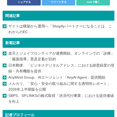
シェアする
ツイートする
noteで書く
関連記事
サイトは構築から運用へ「Shopifyパートナーになることは、こ
れからのEC...
新着記事
楽天とジェイフロンティアが連携開始、オンラインでの「診療」
「服薬指導」普及定着が目的
日本郵便、「ビジネスデジタルアドレス」における緯度経度の登
録・共有機能を提供
AnyMind Group、AIエージェント「AnyAI Agent」提供開始
メルカリ、「安心・安全の取り組みに関する透明性レポート」
2026年上半期版を公開
SBPS、SP.LINKSの株式取得「決済代行事業」における提供価値
を向上
記者プロフィール