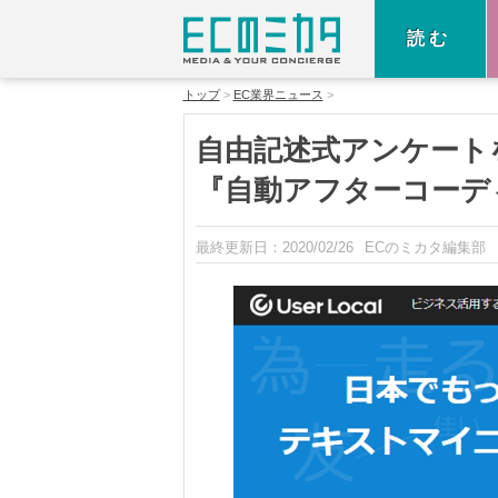
読む
トップ
EC業界ニュース
自由記述式アンケート
『自動アフターコーデ
最終更新日：
2020/02/26
ECのミカタ編集部