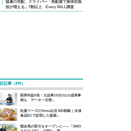
猛暑の宅配、ドライバー「再配達で身体的負
担が増える」7割以上 Every WiLL調査
目記事（PR）
限界利益4倍・欠品率10分の1の成果事
例も データ一元管...
松屋フーズのTemu出店 MD戦略｜冷凍
食品ECで証明した販路...
競走馬の取引をオープンに――「GMO