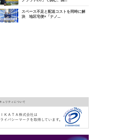
クラウドEC」で挑む、国...
スペース不足と配送コストを同時に解
決 地区宅便×「ナノ...