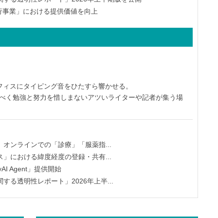
済代行事業」における提供価値を向上
オフィスにタイピング音をひたすら響かせる。
すべく勉強と努力を惜しまないアツいライターや記者が集う場
オンラインでの「診療」「服薬指...
」における緯度経度の登録・共有...
yAI Agent」提供開始
る透明性レポート」2026年上半...