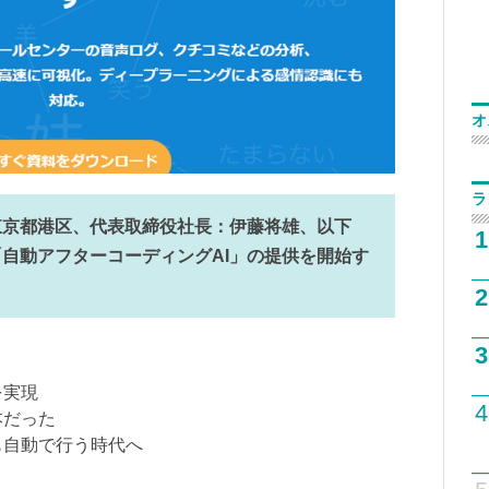
オ
ラ
東京都港区、代表取締役社長：伊藤将雄、以下
1
自動アフターコーディングAI」の提供を開始す
2
3
を実現
4
本だった
も自動で行う時代へ