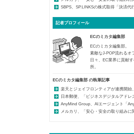
SBPS、SP.LINKSの株式取得「決
記者プロフィール
ECのミカタ編集部
ECのミカタ編集部。
素敵なJ-POP流れる
日々、EC業界に貢献
所。
ECのミカタ編集部
の執筆記事
楽天とジェイフロンティアが連携開始、
日本郵便、「ビジネスデジタルアドレス
AnyMind Group、AIエージェント「An
メルカリ、「安心・安全の取り組みに関す