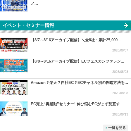
ノ...
イベント・セミナー情報
【8/7～8/16アーカイブ配信】＼全8社・累計25,000...
2026/08/07
【8/8～8/16アーカイブ配信】ECフェスカンファレン...
2026/08/08
Amazon？楽天？自社EC？ECチャネル別の攻略方法を...
2026/08/08
EC売上“再起動”セミナー! 伸び悩むECがまず見直す...
2026/08/13
一覧を見る