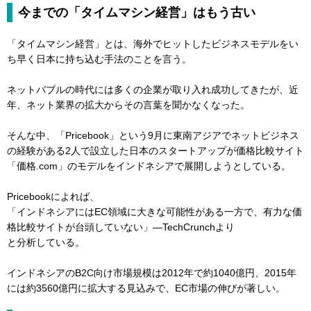
今までの「タイムマシン経営」はもう古い
「タイムマシン経営」とは、海外でヒットしたビジネスモデルをい
ち早く日本に持ち込む手法のことを言う。
ネットバブルの時代には多くの企業が取り入れ成功してきたが、近
年、ネット業界の拡大からその言葉を聞かなくなった。
そんな中、「Pricebook」という9月に東南アジアでネットビジネス
の経験がある2人で設立した日本のスタートアップが価格比較サイト
「価格.com」のモデルをインドネシアで展開しようとしている。
Pricebookによれば、
「インドネシアにはEC領域に大きな可能性がある一方で、有力な価
格比較サイトが台頭していない」―TechCrunchより
と分析している。
インドネシアのB2C向け市場規模は2012年で約1040億円、2015年
には約3560億円に拡大する見込みで、EC市場の伸びが著しい。