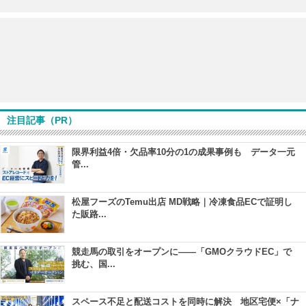
注目記事（PR）
限界利益4倍・欠品率10分の1の成果事例も データ一元
管...
松屋フーズのTemu出店 MD戦略｜冷凍食品ECで証明し
た販路...
競走馬の取引をオープンに――「GMOクラウドEC」で
挑む、国...
スペース不足と配送コストを同時に解決 地区宅便×「ナ