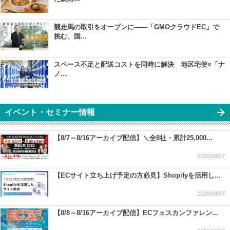
競走馬の取引をオープンに――「GMOクラウドEC」で
挑む、国...
スペース不足と配送コストを同時に解決 地区宅便×「ナ
ノ...
イベント・セミナー情報
【8/7～8/16アーカイブ配信】＼全8社・累計25,000...
2026/08/07
【ECサイト立ち上げ予定の方必見】Shopifyを活用し...
2026/08/07
【8/8～8/16アーカイブ配信】ECフェスカンファレン...