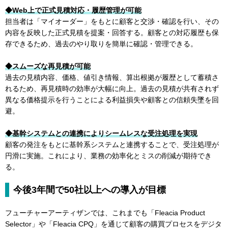
◆Web上で正式見積対応・履歴管理が可能
担当者は「マイオーダー」をもとに顧客と交渉・確認を行い、その
内容を反映した正式見積を提案・回答する。顧客との対応履歴も保
存できるため、過去のやり取りを簡単に確認・管理できる。
◆スムーズな再見積が可能
過去の見積内容、価格、値引き情報、算出根拠が履歴として蓄積さ
れるため、再見積時の効率が大幅に向上。過去の見積が共有されず
異なる価格提示を行うことによる利益損失や顧客との信頼失墜を回
避。
◆基幹システムとの連携によりシームレスな受注処理を実現
顧客の発注をもとに基幹系システムと連携することで、受注処理が
円滑に実施。これにより、業務の効率化とミスの削減が期待でき
る。
今後3年間で50社以上への導入が目標
フューチャーアーティザンでは、これまでも「Fleacia Product
Selector」や「Fleacia CPQ」を通じて顧客の購買プロセスをデジタ