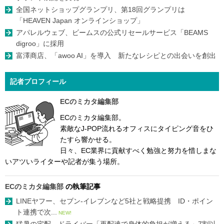
全国ネットショップグランプリ、第18回グランプリは
「HEAVEN Japan オンラインショップ」
アパレルウェブ、ビームスの公式リセールサービス「BEAMS
digroo」に採用
富澤商店、「awoo AI」を導入 新たなレシピとの出会いを創出
記者プロフィール
ECのミカタ編集部
ECのミカタ編集部。
素敵なJ-POP流れるオフィスにタイピング音をひ
たすら響かせる。
日々、EC業界に貢献すべく勉強と努力を惜しまな
いアツいライターや記者が集う場所。
ECのミカタ編集部
の執筆記事
LINEヤフー、セブン-イレブンなど5社と戦略提携 ID・ポイン
ト連携で次...
NEW!
猛暑の宅配、ドライバー「再配達で身体的負担が増える」7割以