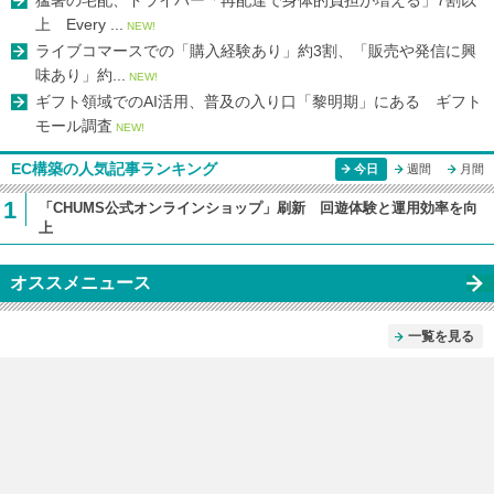
上 Every ...
NEW!
ライブコマースでの「購入経験あり」約3割、「販売や発信に興
味あり」約...
NEW!
ギフト領域でのAI活用、普及の入り口「黎明期」にある ギフト
モール調査
NEW!
EC構築の人気記事ランキング
今日
週間
月間
1
「CHUMS公式オンラインショップ」刷新 回遊体験と運用効率を向
上
オススメニュース
一覧を見る