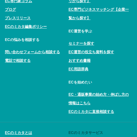
EC専門家コラム
リから探す】
ブログ
EC専門ビジネスマッチング【企業一
プレスリリース
覧から探す】
ECのミカタ編集ポリシー
EC運営を学ぶ
ECの悩みを相談する
セミナーを探す
問い合わせフォームから相談する
EC運営の役立ち資料を探す
電話で相談する
おすすめ書籍
EC用語辞典
ECを始めたい
EC・通販事業の始め方・伸ばし方の
情報はこちら
ECのミカタに直接相談する
ECのミカタとは
ECのミカタサービス