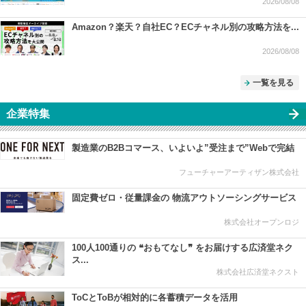
2026/08/08
Amazon？楽天？自社EC？ECチャネル別の攻略方法を...
2026/08/08
一覧を見る
企業特集
製造業のB2Bコマース、いよいよ”受注まで”Webで完結
フューチャーアーティザン株式会社
固定費ゼロ・従量課金の 物流アウトソーシングサービス
株式会社オープンロジ
100人100通りの ❝おもてなし❞ をお届けする広済堂ネク
ス...
株式会社広済堂ネクスト
ToCとToBが相対的に各蓄積データを活用