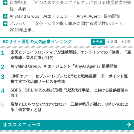
日本郵便、「ビジネスデジタルアドレス」における緯度経度の登
録・共有...
AnyMind Group、AIエージェント「AnyAI Agent」提供開始
メルカリ、「安心・安全の取り組みに関する透明性レポート」
2026年上半...
ECサイト運用の人気記事ランキング
今日
週間
月間
1
楽天とジェイフロンティアが連携開始、オンラインでの「診療」「服
薬指導」普及定着が目的
2
AnyMind Group、AIエージェント「AnyAI Agent」提供開始
3
LINEヤフー、セブン-イレブンなど5社と戦略提携 ID・ポイント連
携で次世代店舗サービスを推進
4
SBPS、SP.LINKSの株式取得「決済代行事業」における提供価値を
向上
5
店舗とECをつなぐだけではない 三越伊勢丹が挑む、OMO×AIによ
る「個客業」とは
オススメニュース