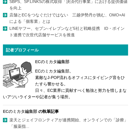
SBPS、SP.LINKSの株式取得「決済代行事業」における提供価値
を向上
店舗とECをつなぐだけではない 三越伊勢丹が挑む、OMO×AI
による「個客業」とは
LINEヤフー、セブン-イレブンなど5社と戦略提携 ID・ポイン
ト連携で次世代店舗サービスを推進
記者プロフィール
ECのミカタ編集部
ECのミカタ編集部。
素敵なJ-POP流れるオフィスにタイピング音をひ
たすら響かせる。
日々、EC業界に貢献すべく勉強と努力を惜しまな
いアツいライターや記者が集う場所。
ECのミカタ編集部
の執筆記事
楽天とジェイフロンティアが連携開始、オンラインでの「診療」
「服薬指...