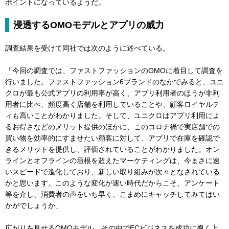
ポイントになっているようだ。
浸透するOMOモデルとアプリの威力
調査結果を受けて同社では次のように述べている。
「今回の調査では、ファストファッションのOMOに着目して調査を
行いました。ファストファッション6ブランドのなかでみると、ユニ
クロが最も公式アプリの利用率が高く、アプリ利用者のほうが非利
用者に比べ、頻度高く店舗を利用していることや、顧客ロイヤルテ
ィも高いことがわかりました。そして、ユニクロはアプリ利用によ
るお得さなどのメリット提供のほかに、このコロナ禍で実店舗での
買い物を効率的にすませたい顧客に対して、アプリで在庫を確認で
きるメリットを提供し、評価されていることがわかりました。オン
ラインとオフラインの垣根を超えたマーケティングは、今まさに速
いスピードで進化しており、新しい取り組みが次々となされている
かと思います。このような変化が速い時代だからこそ、アンケート
等を介し、消費者の声をいち早く、こまめにキャッチしてみてはい
かがでしょうか」
広がりを見せるOMOモデル。その中でECビジネスを成功に導く上