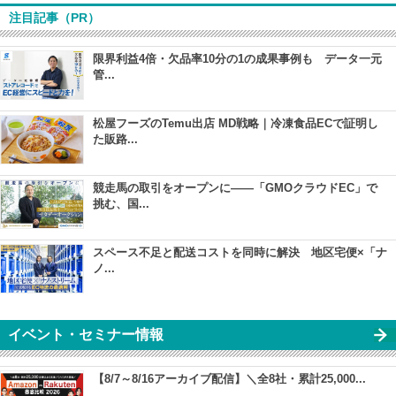
注目記事（PR）
限界利益4倍・欠品率10分の1の成果事例も データ一元
管...
松屋フーズのTemu出店 MD戦略｜冷凍食品ECで証明し
た販路...
競走馬の取引をオープンに――「GMOクラウドEC」で
挑む、国...
スペース不足と配送コストを同時に解決 地区宅便×「ナ
ノ...
イベント・セミナー情報
【8/7～8/16アーカイブ配信】＼全8社・累計25,000...