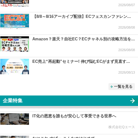
2026/08/07
【8/8～8/16アーカイブ配信】ECフェスカンファレン...
2026/08/08
Amazon？楽天？自社EC？ECチャネル別の攻略方法を...
2026/08/08
EC売上“再起動”セミナー! 伸び悩むECがまず見直す...
2026/08/13
一覧を見る
企業特集
IT化の恩恵を誰もが安心して享受できる世界へ
株式会社Qエース