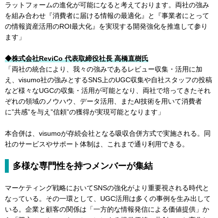
ラットフォームの進化が可能になると考えております。両社の強み
を組み合わせ『消費者に届ける情報の最適化』と『事業者にとって
の情報資産活用のROI最大化』を実現する開発強化を推進して参り
ます」
◆株式会社ReviCo 代表取締役社長 高橋直樹氏
「両社の統合により、我々の強みであるレビュー収集・活用に加
え、visumo社の強みとするSNS上のUGC収集や自社スタッフの投稿
など様々なUGCの収集・活用が可能となり、両社で培ってきたそれ
ぞれの領域のノウハウ、データ活用、またAI技術を用いて消費者
に”共感”を与え”信頼”の獲得が実現可能となります」
本合併は、visumoが存続会社となる吸収合併方式で実施される。同
社のサービスやサポート体制は、これまで通り利用できる。
多様な専門性を持つメンバーが集結
マーケティング戦略においてSNSの強化がより重要視される時代と
なっている。その一環として、UGC活用は多くの事例を生み出して
いる。企業と顧客の関係は「一方的な情報発信による価値提供」か