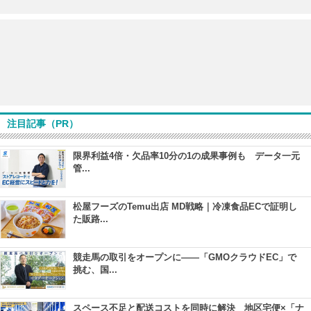
注目記事（PR）
限界利益4倍・欠品率10分の1の成果事例も データ一元
管...
松屋フーズのTemu出店 MD戦略｜冷凍食品ECで証明し
た販路...
競走馬の取引をオープンに――「GMOクラウドEC」で
挑む、国...
スペース不足と配送コストを同時に解決 地区宅便×「ナ