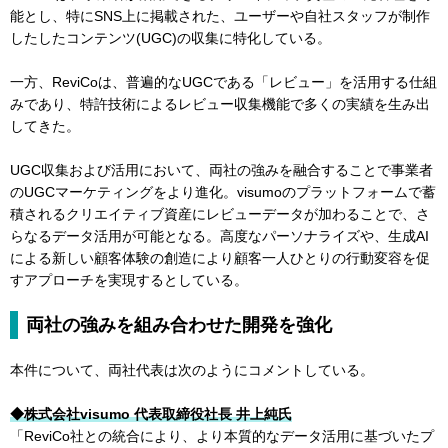
能とし、特にSNS上に掲載された、ユーザーや自社スタッフが制作
したしたコンテンツ(UGC)の収集に特化している。
一方、ReviCoは、普遍的なUGCである「レビュー」を活用する仕組
みであり、特許技術によるレビュー収集機能で多くの実績を生み出
してきた。
UGC収集および活用において、両社の強みを融合することで事業者
のUGCマーケティングをより進化。visumoのプラットフォームで蓄
積されるクリエイティブ資産にレビューデータが加わることで、さ
らなるデータ活用が可能となる。高度なパーソナライズや、生成AI
による新しい顧客体験の創造により顧客一人ひとりの行動変容を促
すアプローチを実現するとしている。
両社の強みを組み合わせた開発を強化
本件について、両社代表は次のようにコメントしている。
◆株式会社visumo 代表取締役社長 井上純氏
「ReviCo社との統合により、より本質的なデータ活用に基づいたプ