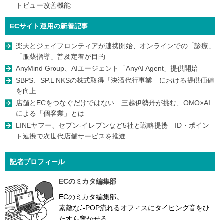
トビュー改善機能
ECサイト運用の新着記事
楽天とジェイフロンティアが連携開始、オンラインでの「診療」
「服薬指導」普及定着が目的
AnyMind Group、AIエージェント「AnyAI Agent」提供開始
SBPS、SP.LINKSの株式取得「決済代行事業」における提供価値
を向上
店舗とECをつなぐだけではない 三越伊勢丹が挑む、OMO×AI
による「個客業」とは
LINEヤフー、セブン-イレブンなど5社と戦略提携 ID・ポイン
ト連携で次世代店舗サービスを推進
記者プロフィール
ECのミカタ編集部
ECのミカタ編集部。
素敵なJ-POP流れるオフィスにタイピング音をひ
たすら響かせる。