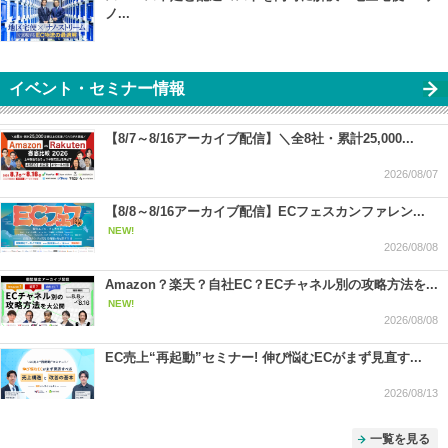
ノ...
イベント・セミナー情報
【8/7～8/16アーカイブ配信】＼全8社・累計25,000...
2026/08/07
【8/8～8/16アーカイブ配信】ECフェスカンファレン...
NEW!
2026/08/08
Amazon？楽天？自社EC？ECチャネル別の攻略方法を...
NEW!
2026/08/08
EC売上“再起動”セミナー! 伸び悩むECがまず見直す...
2026/08/13
一覧を見る