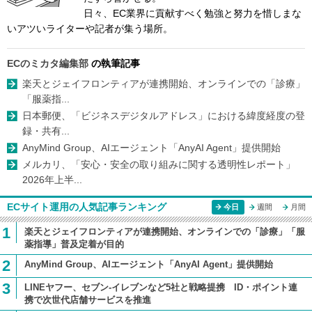
日々、EC業界に貢献すべく勉強と努力を惜しまな
いアツいライターや記者が集う場所。
ECのミカタ編集部
の執筆記事
楽天とジェイフロンティアが連携開始、オンラインでの「診療」
「服薬指...
日本郵便、「ビジネスデジタルアドレス」における緯度経度の登
録・共有...
AnyMind Group、AIエージェント「AnyAI Agent」提供開始
メルカリ、「安心・安全の取り組みに関する透明性レポート」
2026年上半...
ECサイト運用の人気記事ランキング
今日
週間
月間
1
楽天とジェイフロンティアが連携開始、オンラインでの「診療」「服
薬指導」普及定着が目的
2
AnyMind Group、AIエージェント「AnyAI Agent」提供開始
3
LINEヤフー、セブン-イレブンなど5社と戦略提携 ID・ポイント連
携で次世代店舗サービスを推進