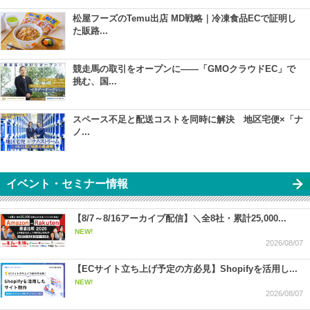
松屋フーズのTemu出店 MD戦略｜冷凍食品ECで証明し
た販路...
競走馬の取引をオープンに――「GMOクラウドEC」で
挑む、国...
スペース不足と配送コストを同時に解決 地区宅便×「ナ
ノ...
イベント・セミナー情報
【8/7～8/16アーカイブ配信】＼全8社・累計25,000...
NEW!
2026/08/07
【ECサイト立ち上げ予定の方必見】Shopifyを活用し...
NEW!
2026/08/07