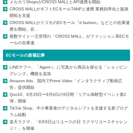
メルカリShopsがCROSS MALLとAPI連携を開始
CROSS MALLがギフトECモールTANPと連携 業務効率化と販路
開拓を支援
CROSS MALLがドコモのECモール『d fashion』などとの在庫連
携を開始。在...
複数サイト一元管理の「CROSS MALL」がファッション系ECモ
ールの在庫連...
ECモールの新着記事
LINEヤフー、「Agent i」に写真から商品を探せる「ショッピン
グレンズ」機能を追加
Amazon Ads、国内でPrime Video「インタラクティブ動画広
告」提供開始
Qoo10、8月29日〜9月6日の9日間「リアル体験型イベント第2
弾」開催
TikTok Shop、中小事業者のデジタルシフトを支援する新プログ
ラム始動
楽天ラクマ、「8月8日はリユースの日 ラクマリユースチャレン
ジ！」を開催