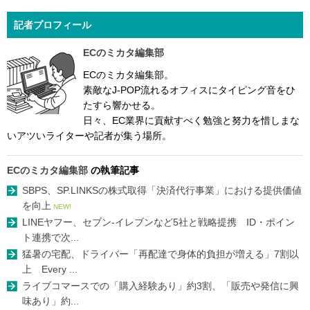
記者プロフィール
ECのミカタ編集部
ECのミカタ編集部。
素敵なJ-POP流れるオフィスにタイピング音をひ
たすら響かせる。
日々、EC業界に貢献すべく勉強と努力を惜しまな
いアツいライターや記者が集う場所。
ECのミカタ編集部
の執筆記事
SBPS、SP.LINKSの株式取得「決済代行事業」における提供価値
を向上
NEW!
LINEヤフー、セブン-イレブンなど5社と戦略提携 ID・ポイン
ト連携で次...
猛暑の宅配、ドライバー「再配達で身体的負担が増える」7割以
上 Every ...
ライブコマースでの「購入経験あり」約3割、「販売や発信に興
味あり」約...