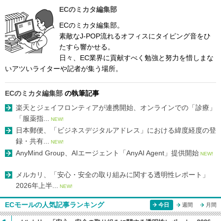
ECのミカタ編集部
ECのミカタ編集部。
素敵なJ-POP流れるオフィスにタイピング音をひ
たすら響かせる。
日々、EC業界に貢献すべく勉強と努力を惜しまな
いアツいライターや記者が集う場所。
ECのミカタ編集部
の執筆記事
楽天とジェイフロンティアが連携開始、オンラインでの「診療」
「服薬指...
NEW!
日本郵便、「ビジネスデジタルアドレス」における緯度経度の登
録・共有...
NEW!
AnyMind Group、AIエージェント「AnyAI Agent」提供開始
NEW!
メルカリ、「安心・安全の取り組みに関する透明性レポート」
2026年上半...
NEW!
ECモールの人気記事ランキング
今日
週間
月間