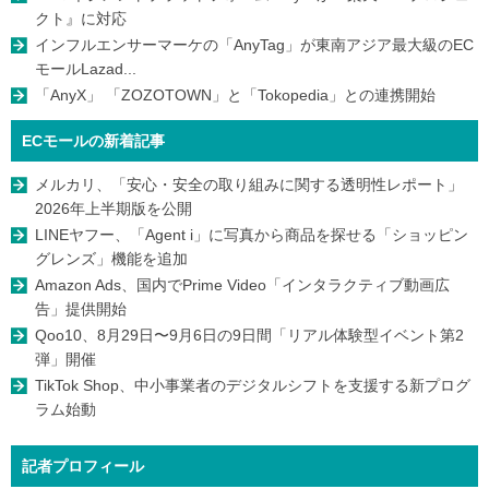
クト』に対応
インフルエンサーマーケの「AnyTag」が東南アジア最大級のEC
モールLazad...
「AnyX」 「ZOZOTOWN」と「Tokopedia」との連携開始
ECモールの新着記事
メルカリ、「安心・安全の取り組みに関する透明性レポート」
2026年上半期版を公開
LINEヤフー、「Agent i」に写真から商品を探せる「ショッピン
グレンズ」機能を追加
Amazon Ads、国内でPrime Video「インタラクティブ動画広
告」提供開始
Qoo10、8月29日〜9月6日の9日間「リアル体験型イベント第2
弾」開催
TikTok Shop、中小事業者のデジタルシフトを支援する新プログ
ラム始動
記者プロフィール