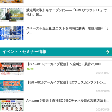
競走馬の取引をオープンに――「GMOクラウドEC」で
挑む、国...
スペース不足と配送コストを同時に解決 地区宅便×「ナ
ノ...
イベント・セミナー情報
【8/7～8/16アーカイブ配信】＼全8社・累計25,000...
NEW!
2026/08/07
【8/8～8/16アーカイブ配信】ECフェスカンファレン...
2026/08/08
Amazon？楽天？自社EC？ECチャネル別の攻略方法を...
2026/08/08