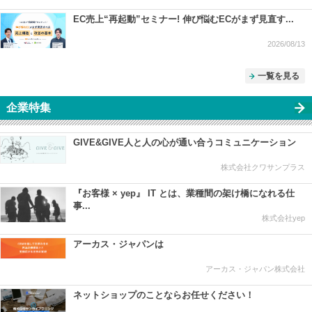
EC売上“再起動”セミナー! 伸び悩むECがまず見直す...
2026/08/13
一覧を見る
企業特集
GIVE&GIVE人と人の心が通い合うコミュニケーション
株式会社クワサンプラス
『お客様 × yep』 IT とは、業種間の架け橋になれる仕
事...
株式会社yep
アーカス・ジャパンは
アーカス・ジャパン株式会社
ネットショップのことならお任せください！