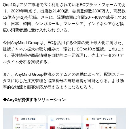
Qoo10はアジア市場で広く利用されているECプラットフォームであ
り、2023年時点で、出店数21400店、会員登録数2300万人、商品数
12億点(※2)を記録。さらに、流通総額は年間20〜40%で成長してお
り、日本、韓国、シンガポール、マレーシア、インドネシアなど幅
広い消費者層に受け入れられている。
今回AnyMind Groupは、ECを活用する企業の売上最大化に向けた、
提携チャネル拡大の取り組みの一環としてQoo10と連携。これによ
り、受注情報や商品情報を自動的に一元管理し、売上データのリア
ルタイム分析を実現する。
また、AnyMind Group物流システムとの連携によって、配送ステー
タスに応じた注文管理と追跡番号の自動連携が可能となる。より効
率的な物流と顧客対応が行えるようになるだろう。
◆AnyXが提供するソリューション