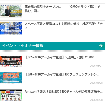
競走馬の取引をオープンに――「GMOクラウドEC」で
挑む、国...
スペース不足と配送コストを同時に解決 地区宅便×「ナ
ノ...
イベント・セミナー情報
【8/7～8/16アーカイブ配信】＼全8社・累計25,000...
2026/08/07
【8/8～8/16アーカイブ配信】ECフェスカンファレン...
2026/08/08
Amazon？楽天？自社EC？ECチャネル別の攻略方法を...
2026/08/08