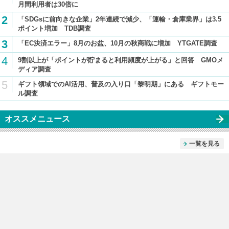
月間利用者は30倍に
2
「SDGsに前向きな企業」2年連続で減少、「運輸・倉庫業界」は3.5
ポイント増加 TDB調査
3
「EC決済エラー」8月のお盆、10月の秋商戦に増加 YTGATE調査
4
9割以上が「ポイントが貯まると利用頻度が上がる」と回答 GMOメ
ディア調査
5
ギフト領域でのAI活用、普及の入り口「黎明期」にある ギフトモー
ル調査
オススメニュース
一覧を見る