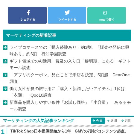
シェアする
ツイートする
noteで書く
マーケティングの新着記事
ライブコマースでの「購入経験あり」約3割、「販売や発信に興
味あり」約6割 行知学園調査
ギフト領域でのAI活用、普及の入り口「黎明期」にある ギフト
モール調査
「アプリのクーポン」見たことで来店を決定、5割超 DearOne
調査
働く女性が夏の旅行用に「購入・新調したいアイテム」1位は
「衣類」 Qoo10調査
新商品を購入しやすい条件「お試し価格」「小容量」 あるるモ
ール調査
マーケティングの人気記事ランキング
今日
週間
月間
1
TikTok Shop日本提供開始から1年 GMVの7割がコンテンツ起点、