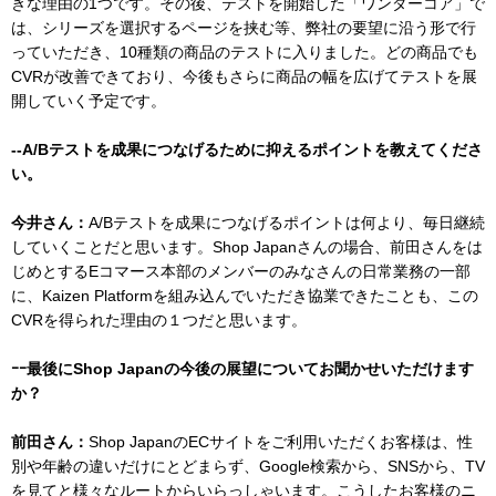
きな理由の1つです。その後、テストを開始した「ワンダーコア」で
は、シリーズを選択するページを挟む等、弊社の要望に沿う形で行
っていただき、10種類の商品のテストに入りました。どの商品でも
CVRが改善できており、今後もさらに商品の幅を広げてテストを展
開していく予定です。
--A/Bテストを成果につなげるために抑えるポイントを教えてくださ
い。
今井さん：
A/Bテストを成果につなげるポイントは何より、毎日継続
していくことだと思います。Shop Japanさんの場合、前田さんをは
じめとするEコマース本部のメンバーのみなさんの日常業務の一部
に、Kaizen Platformを組み込んでいただき協業できたことも、この
CVRを得られた理由の１つだと思います。
ｰｰ最後にShop Japanの今後の展望についてお聞かせいただけます
か？
前田さん：
Shop JapanのECサイトをご利用いただくお客様は、性
別や年齢の違いだけにとどまらず、Google検索から、SNSから、TV
を見てと様々なルートからいらっしゃいます。こうしたお客様のニ