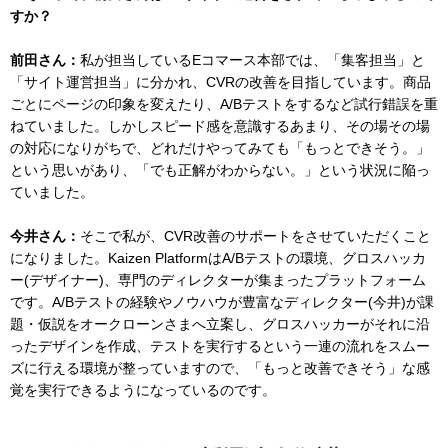
すか？
前田さん：
私が担当しているEコマース本部では、「集客担当」と
「サイト運営担当」に分かれ、CVRの改善を目指しています。商品
ごとにページの印象を変えたり、A/Bテストをするなど試行錯誤を重
ねていました。しかしスピード感を意識するあまり、その場その場
の対応になりがちで、どれだけやってみても「もっとできそう。」
という思いがあり、「でも正解がわからない。」という状況に陥っ
ていました。
今井さん：
そこで私が、CVR改善のサポートをさせていただくこと
になりました。Kaizen PlatformはA/Bテストの環境、グロスハッカ
ー(デザイナー)、専門のディレクターが集まったプラットフォーム
です。A/Bテストの経験やノウハウが豊富なディレクター(今井)が課
題・仮説をオークローンさまへ立案し、グロスハッカーがそれに沿
ったデザインを作成、テストを実行するという一連の流れをスムー
ズに行える環境が整っていますので、「もっと改善できそう」な感
覚を実行できるようになっているのです。