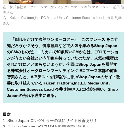
左：株式会社オークローンマーケティング Eコマース本部 マネージャー 前田 智
美さん
右：Kaizen Platform,Inc. EC Media Unit / Customer Success Lead 今井 利幸
さん
「倒れるだけで腹筋ワンダーコア～♪」 このフレーズ をご存
知だろうか？そう、健康器具などで人気を集めるShop Japan
のCMのものだ。コミカルで印象深いCMからは、プロモーショ
ンがうまい会社という印象を持っていたのだが、人気の秘密は
それだけにとどまらないようだ。今回はShop Japanを展開す
る株式会社オークローンマーケティング Eコマース本部の前田
智美さんと、A/Bテストを戦略的に用いShop Japanのサイト改
善に取り組んでいるKaizen Platform,Inc.EC Media Unit /
Customer Success Lead 今井 利幸さんにお話を伺い、Shop
Japanの売れる理由に迫る。
目次
1. Shop Japan ロングセラーの陰にサイト改善あり！
2. スレンダートーンCVR164％改善施策に迫る！