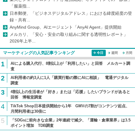
「服薬指...
日本郵便、「ビジネスデジタルアドレス」における緯度経度の登
録・共有...
AnyMind Group、AIエージェント「AnyAI Agent」提供開始
メルカリ、「安心・安全の取り組みに関する透明性レポート」
2026年上半...
マーケティングの人気記事ランキング
今日
週間
月間
1
AIによる購入代行、8割以上が「利用したい」と回答 メルカート調
査
2
AI利用者の約3人に1人「購買行動の際にAIに相談」 電通デジタル
調査
3
4割以上の生活者が「好き」または「応援」したいブランドがあると
回答 博報堂調査
4
TikTok Shop日本提供開始から1年 GMVの7割がコンテンツ起点、
月間利用者は30倍に
5
「SDGsに前向きな企業」2年連続で減少、「運輸・倉庫業界」は3.5
ポイント増加 TDB調査