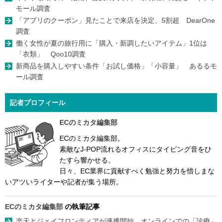
モール調査
「アプリのクーポン」見たことで来店を決定、5割超 DearOne
調査
働く女性が夏の旅行用に「購入・新調したいアイテム」1位は
「衣類」 Qoo10調査
新商品を購入しやすい条件「お試し価格」「小容量」 あるるモ
ール調査
記者プロフィール
ECのミカタ編集部
ECのミカタ編集部。
素敵なJ-POP流れるオフィスにタイピング音をひ
たすら響かせる。
日々、EC業界に貢献すべく勉強と努力を惜しまな
いアツいライターや記者が集う場所。
ECのミカタ編集部
の執筆記事
楽天とジェイフロンティアが連携開始、オンラインでの「診療」