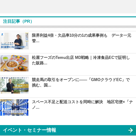
注目記事（PR）
限界利益4倍・欠品率10分の1の成果事例も データ一元
管...
松屋フーズのTemu出店 MD戦略｜冷凍食品ECで証明し
た販路...
競走馬の取引をオープンに――「GMOクラウドEC」で
挑む、国...
スペース不足と配送コストを同時に解決 地区宅便×「ナ
ノ...
イベント・セミナー情報