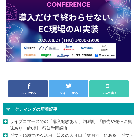
シェアする
ツイートする
noteで書く
マーケティングの新着記事
ライブコマースでの「購入経験あり」約3割、「販売や発信に興
味あり」約6割 行知学園調査
ギフト領域でのAI活用、普及の入り口「黎明期」にある ギフト