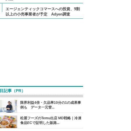
エージェンティックコマースへの投資、9割
以上の小売事業者が予定 Adyen調査
目記事（PR）
限界利益4倍・欠品率10分の1の成果事
例も データ一元管...
松屋フーズのTemu出店 MD戦略｜冷凍
食品ECで証明した販路...