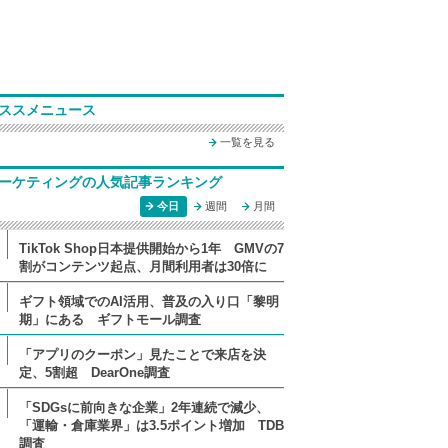
ススメニュース
一覧を見る
ーケティングの人気記事ランキング
今日
週間
月間
TikTok Shop日本提供開始から1年 GMVの7
割がコンテンツ起点、月間利用者は30倍に
ギフト領域でのAI活用、普及の入り口「黎明
期」にある ギフトモール調査
「アプリのクーポン」見たことで来店を決
定、5割超 DearOne調査
「SDGsに前向きな企業」2年連続で減少、
「運輸・倉庫業界」は3.5ポイント増加 TDB
調査