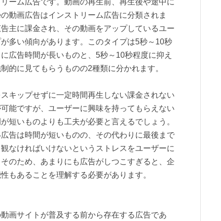
トリーム広告です。動画の再生前、再生後や途中に
beの動画広告はインストリーム広告に分類されま
広告主に課金され、その動画をアップしているユー
が多い傾向があります。このタイプは5秒～10秒
に広告時間が長いものと、5秒～10秒程度に抑え
制的に見てもらうものの2種類に分かれます。
をスキップせずに一定時間再生しない課金されない
が可能ですが、ユーザーに興味を持ってもらえない
間が短いものよりも工夫が必要と言えるでしょう。
い広告は時間が短いものの、その代わりに最後まで
を観なければいけないというストレスをユーザーに
。そのため、あまりにも広告がしつこすぎると、企
能性もあることを理解する必要があります。
どの動画サイトが普及する前から存在する広告であ